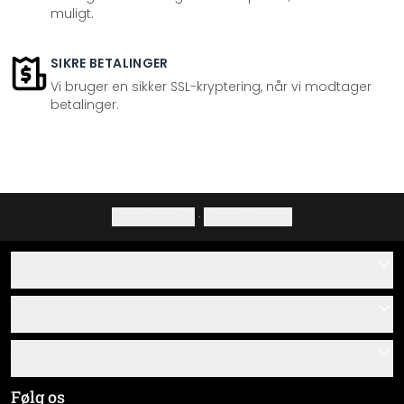
muligt.
SIKRE BETALINGER
Vi bruger en sikker SSL-kryptering, når vi modtager
betalinger.
Privatlivspolitik
·
Fortrydelsesret
Hjælp
Kontakt
Service
Om os
Gavekort
Information
Spørgsmål & svar
Monteringsvejledninger
Almindelige forretningsbetingelser
Følg os