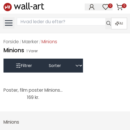
0
0
Varer i
Varer på øn
AI
Forside
Mærker
Minions
/
/
Minions
1
Varer
Filtrer
Poster, film poster Minions - Don't Be Bore, Explore 61x91,5 cm
169 kr.
Minions