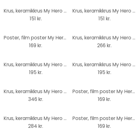
Krus, keramikkrus My Hero Academia - Heroes - Farveskiftkrus
Krus, keramikkrus My Hero Academia - Class
151 kr.
151 kr.
Poster, film poster My Hero Academia - Cobalt Blast Group 61x91,5 cm
Krus, keramikkrus My Hero Academia - Héros - Farveskiftkrus
169 kr.
266 kr.
Krus, keramikkrus My Hero Academia - Versus
Krus, keramikkrus My Hero Academia - Heroes vs Villains
195 kr.
195 kr.
Krus, keramikkrus My Hero Academia - Chibi
Poster, film poster My Hero Academia - Hero Festival 91,5x61 cm
346 kr.
169 kr.
Krus, keramikkrus My Hero Academia - Heroes
Poster, film poster My Hero Academia - Line Up 61x91,5 cm
284 kr.
169 kr.