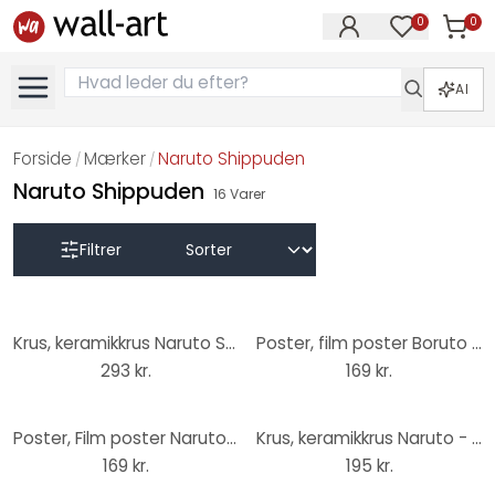
0
0
Varer i
Varer på øn
AI
Forside
Mærker
Naruto Shippuden
/
/
Naruto Shippuden
16
Varer
Filtrer
Krus, keramikkrus Naruto Shippuden - Kyubi
Poster, film poster Boruto - Boruto & Naruto 61x91,5 cm
293 kr.
169 kr.
Poster, Film poster Naruto Shippuden - Konoha Ninjas 91,5x61 cm
Krus, keramikkrus Naruto - Jiraiya & Naruto
169 kr.
195 kr.