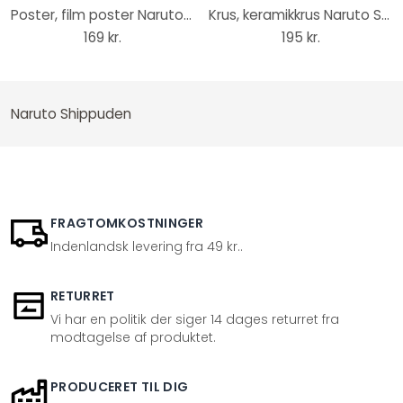
Poster, film poster Naruto Shippuden - Naruto & Allies 91,5x61 cm
Krus, keramikkrus Naruto Shippuden - Artwork Akatsuki
169 kr.
195 kr.
Naruto Shippuden
FRAGTOMKOSTNINGER
Indenlandsk levering fra 49 kr..
RETURRET
Vi har en politik der siger 14 dages returret fra
modtagelse af produktet.
PRODUCERET TIL DIG