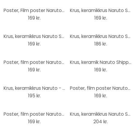
Poster, Film poster Naruto Shippuden - Group Ninja War 61x91,5 cm
Krus, keramikkrus Naruto Shippuden - Naruto vs Madara
169 kr.
169 kr.
Krus, keramikkrus Naruto Shippuden - Team 7 vs Haku&Zabuza
Krus, keramikkrus Naruto Shippuden - Kakashi Illustrations
169 kr.
186 kr.
Poster, film poster Naruto - Konoha Ninjas 91,5x61 cm
Krus, keramik Naruto Shippuden - Naruto Run
169 kr.
169 kr.
Krus, keramikkrus Naruto - Ichiraku Ramen
Poster, film poster Naruto Shippuden 61x91,5 cm
195 kr.
169 kr.
Poster, film poster Naruto Shippuden - Naruto & Sasuke 91,5x61 cm
Krus, keramikkrus Naruto Shippuden - Konoha Ninjas
169 kr.
204 kr.