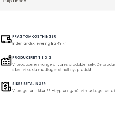
Pulp Fiction
Naturen
Ordsprog
Palmer
Personligheder
FRAGTOMKOSTNINGER
Planter
Indenlandsk levering fra 49 kr..
Religion og kultur
Retro og vintage
PRODUCERET TIL DIG
Vi producerer mange af vores produkter selv. De produc
Romatik og kærlighed
sikrer vi, at du modtager et helt nyt produkt.
Rum og stjerner
Shabby
SIKRE BETALINGER
Skov & træer
Vi bruger en sikker SSL-kryptering, når vi modtager betal
Skove og træer
Skylines
Søer & Have