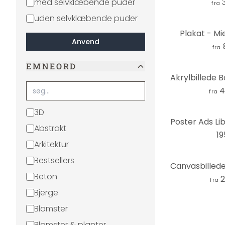
med selvklæbende puder
fra
uden selvklæbende puder
Plakat - Mi
Anvend
fra
EMNEORD
4
fra
3D
Abstrakt
19
Arkitektur
Bestsellers
Beton
2
fra
Bjerge
Blomster
Blomster & planter