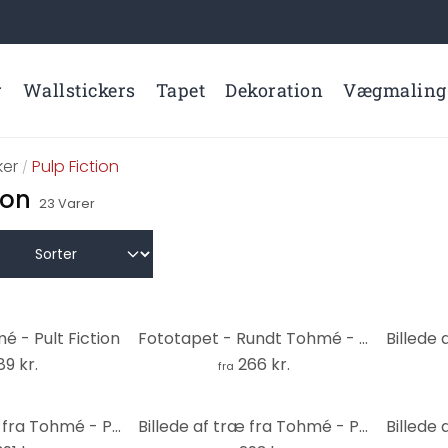
r
Wallstickers
Tapet
Dekoration
Vægmaling
er
Pulp Fiction
/
ion
23
Varer
é - Pult Fiction
Fototapet - Rundt Tohmé - Pulp Fiction - vliesetapet/selvklæbende non-woven tapet
89 kr.
266 kr.
fra
Billede af træ fra Tohmé - Pulp Fiction - Rund
Billede af træ fra Tohmé - Pulp Fiction