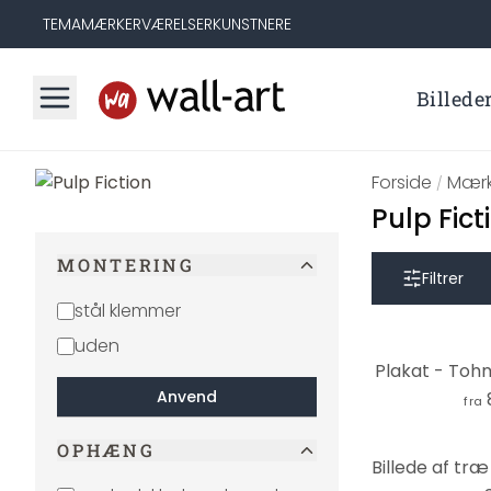
TEMA
MÆRKER
VÆRELSER
KUNSTNERE
Billede
Forside
Mærk
/
Pulp Fict
MONTERING
Filtrer
stål klemmer
uden
Plakat - Tohm
Anvend
fra
OPHÆNG