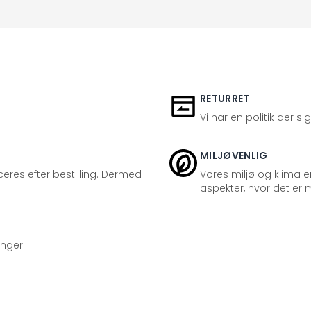
RETURRET
Vi har en politik der s
MILJØVENLIG
eres efter bestilling. Dermed
Vores miljø og klima er
aspekter, hvor det er m
inger.