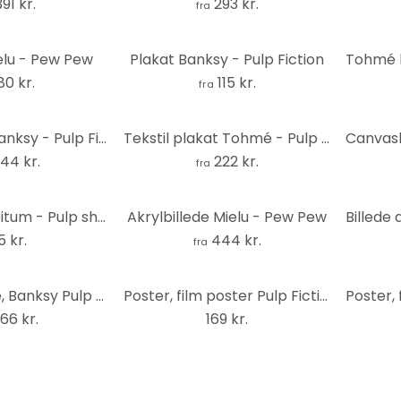
391 kr.
293 kr.
fra
elu - Pew Pew
Plakat Banksy - Pulp Fiction
80 kr.
115 kr.
fra
Akrylbillede Banksy - Pulp Fiction
Tekstil plakat Tohmé - Pulp Fiction
44 kr.
222 kr.
fra
Poster Ads Libitum - Pulp shot, plakat (40 x 60 cm)
Akrylbillede Mielu - Pew Pew
5 kr.
444 kr.
fra
Canvasbillede, Banksy Pulp Fiction og aber
Poster, film poster Pulp Fiction - Mia & Vince 61x91,5 cm
66 kr.
169 kr.