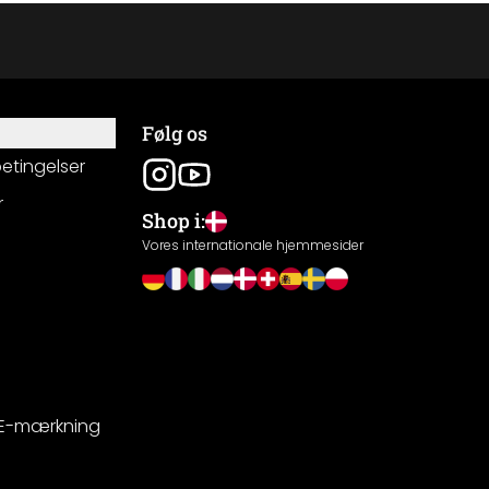
Følg os
betingelser
r
Shop i:
g
Vores internationale hjemmesider
CE-mærkning