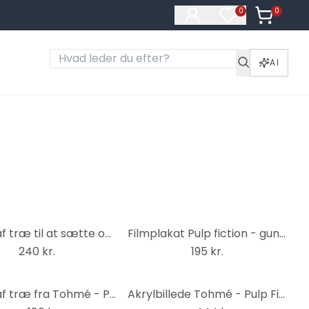
0
Varer i ku
0
Varer på ønske
AI
Billede af træ til at sætte op - Tohmé - Pulp Fiction - 15x15 cm
Filmplakat Pulp fiction - guns, plakat (158 x 53 cm)
240 kr.
195 kr.
Billede af træ fra Tohmé - Pulp Fiction - Square
Akrylbillede Tohmé - Pulp Fiction