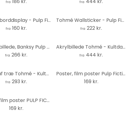
186 kr.
444 kr.
fra
fra
Tohmé borddisplay - Pulp Fiction
Tohmé Wallsticker - Pulp Fiction - Rund
160 kr.
222 kr.
fra
fra
Canvasbillede, Banksy Pulp Fiction
Akrylbillede Tohmé - Kultdans fra Pulp Fiction
266 kr.
444 kr.
fra
fra
Billede af træ Tohmé - Kultdans fra Pulp Fiction
Poster, film poster Pulp Fiction - Guns 91,5x61 cm
293 kr.
169 kr.
fra
Poster, film poster PULP FICTION - cover 61x91,5 cm
169 kr.