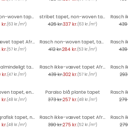
-21%
-31%
Bølgetapet, non-woven tapet Sky Lounge midnatsblå
stribet tapet, non-woven tapet Sky Lounge guld metallic
 kr.
426 kr.
337 kr.
439 
(
63 kr./m²
)
(
63 kr./m²
)
-31%
-31%
Rasch ikke-vævet tapet African Queen III
Rasch non-woven tapet, tapet indisk stil medium beige
 kr.
412 kr.
284 kr.
439 
(
57 kr./m²
)
(
53 kr./m²
)
-31%
-33%
Paraiso brunt almindeligt tapet, non-woven tapet
Rasch ikke-vævet tapet African Queen III
 kr.
439 kr.
302 kr.
293 
(
47 kr./m²
)
(
57 kr./m²
)
-31%
-33%
Rasch non-woven tapet, enhedstapet Indian Style opalgrøn lys
Paraiso blå plante tapet
 kr.
373 kr.
257 kr.
279 
(
48 kr./m²
)
(
48 kr./m²
)
-29%
-17%
Paraiso grøn grafisk tapet, non-woven vægbeklædning
Rasch ikke-vævet tapet African Queen III
 kr.
390 kr.
275 kr.
279 
(
48 kr./m²
)
(
52 kr./m²
)