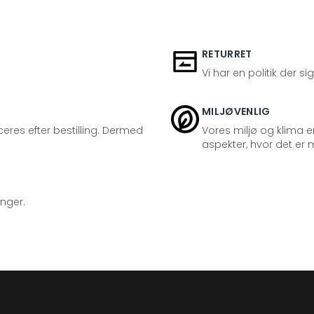
RETURRET
Vi har en politik der s
MILJØVENLIG
eres efter bestilling. Dermed
Vores miljø og klima er
aspekter, hvor det er m
inger.