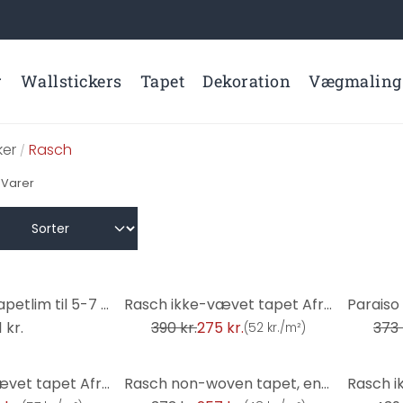
r
Wallstickers
Tapet
Dekoration
Vægmaling
er
Rasch
/
Varer
-29%
-31%
Ikke-vævet tapetlim til 5-7 ruller - Rasch
Rasch ikke-vævet tapet African Queen III
1 kr.
390 kr.
275 kr.
373 
(
52 kr./m²
)
-31%
-31%
Rasch ikke-vævet tapet African Queen III
Rasch non-woven tapet, enhedstapet Indian Style salviegrøn lys