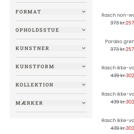
Historisk
FORMAT
-31%
Junglen
373 kr.
257
Køretøjer
OPHOLDSSTUE
Kunst
-31%
Paraiso grø
Landskaber
KUNSTNER
373 kr.
257
LGBTQIA+
-31%
KUNSTFORM
Mad og drikkevarer
439 kr.
302
Maritim
KOLLEKTION
Metal-look
-31%
Mode & beauty
439 kr.
302
MÆRKER
Mode og skønhed
Moderne
-31%
Mønstre
439 kr.
302
Musik