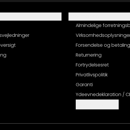
Information
Almindelige forretnings
svejledninger
Virksomhedsoplysninge
versigt
Forsendelse og betalin
ing
Returnering
Fortrydelsesret
Privatlivspolitik
Garanti
Ydeevnedeklaration / 
Cookie-indstillinger