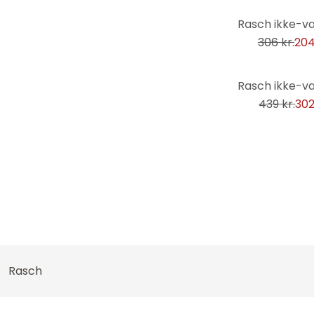
-33%
Solnedgange
306 kr.
204
Sort og hvid
Sport
-31%
Sten
439 kr.
302
Stoffet
Strand
Striber
Teknologi
Trælook
Verdenskort
Videnskab
Wellness
Rasch