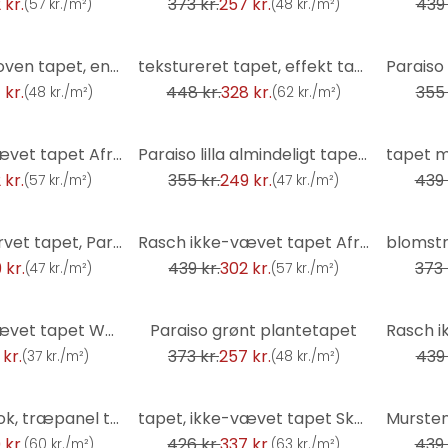
 kr.
373 kr.
257 kr.
439 
(
57 kr./m²
)
(
48 kr./m²
)
-27%
-30%
Rasch non-woven tapet, enhedstapet Indian Style okkergul
tekstureret tapet, effekt tapet Factory V guld
 kr.
448 kr.
328 kr.
355 
(
48 kr./m²
)
(
62 kr./m²
)
-30%
-27%
Rasch ikke-vævet tapet African Queen III
Paraiso lilla almindeligt tapet, ikke-vævet tapet
 kr.
355 kr.
249 kr.
439 
(
57 kr./m²
)
(
47 kr./m²
)
-31%
-31%
Paraiso ensfarvet tapet, Paraiso blå non-woven tapet
Rasch ikke-vævet tapet African Queen III
 kr.
439 kr.
302 kr.
373 
(
47 kr./m²
)
(
57 kr./m²
)
-31%
-31%
Rasch ikke-vævet tapet Welcome Home
Paraiso grønt plantetapet
 kr.
373 kr.
257 kr.
439 
(
37 kr./m²
)
(
48 kr./m²
)
-21%
-27%
Tapet i trælook, træpanel tapet Factory V brun
tapet, ikke-vævet tapet Sky Lounge gold 10.00x1.06 m
 kr.
426 kr.
337 kr.
439 
(
60 kr./m²
)
(
63 kr./m²
)