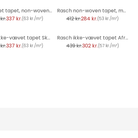
-31%
mønstret tapet, non-woven tapet Sky Lounge beige 10.00x1.06 m
Rasch non-woven tapet, mønster tapet Indian Style creme hvid
kr.
337 kr.
412 kr.
284 kr.
(
63 kr./m²
)
(
53 kr./m²
)
-31%
tapet, ikke-vævet tapet Sky Lounge mørkebrun 10.00x1.06 m
Rasch ikke-vævet tapet African Queen III
kr.
337 kr.
439 kr.
302 kr.
(
63 kr./m²
)
(
57 kr./m²
)