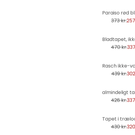
Naturen
-31%
Ordsprog
373 kr.
257
Palmer
-28%
Personligheder
470 kr.
337
Planter
Religion og kultur
-31%
Retro og vintage
439 kr.
302
Romatik og kærlighed
Rum og stjerner
-21%
Shabby
426 kr.
337
Skov & træer
Skove og træer
-26%
Skylines
430 kr.
320
Søer & Have