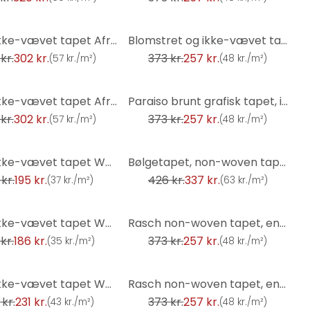
-31%
Rasch ikke-vævet tapet African Queen III
Blomstret og ikke-vævet tapet Paraiso beige
kr.
302 kr.
373 kr.
257 kr.
(
57 kr./m²
)
(
48 kr./m²
)
-31%
Rasch ikke-vævet tapet African Queen III
Paraiso brunt grafisk tapet, ikke-vævet vægbeklædning
kr.
302 kr.
373 kr.
257 kr.
(
57 kr./m²
)
(
48 kr./m²
)
-21%
Rasch ikke-vævet tapet Welcome Home
Bølgetapet, non-woven tapet Sky Lounge sølvgrå
kr.
195 kr.
426 kr.
337 kr.
(
37 kr./m²
)
(
63 kr./m²
)
-31%
Rasch ikke-vævet tapet Welcome Home
Rasch non-woven tapet, enhedstapet Indian Style lyseblå
kr.
186 kr.
373 kr.
257 kr.
(
35 kr./m²
)
(
48 kr./m²
)
-31%
Rasch ikke-vævet tapet Welcome Home
Rasch non-woven tapet, enhedstapet Indian Style brun-orange
kr.
231 kr.
373 kr.
257 kr.
(
43 kr./m²
)
(
48 kr./m²
)