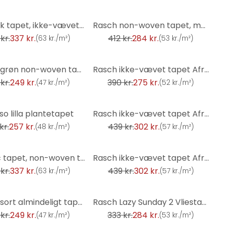
-31%
metallisk tapet, ikke-vævet tapet Sky Lounge guld
Rasch non-woven tapet, mønster tapet Indian Style brun-orange
kr.
337 kr.
412 kr.
284 kr.
(
63 kr./m²
)
(
53 kr./m²
)
-29%
Paraiso grøn non-woven tapet
Rasch ikke-vævet tapet African Queen III
kr.
249 kr.
390 kr.
275 kr.
(
47 kr./m²
)
(
52 kr./m²
)
-31%
so lilla plantetapet
Rasch ikke-vævet tapet African Queen III
kr.
257 kr.
439 kr.
302 kr.
(
48 kr./m²
)
(
57 kr./m²
)
-31%
metallic tapet, non-woven tapet Sky Lounge guld 10.00x1.06 m
Rasch ikke-vævet tapet African Queen III
kr.
337 kr.
439 kr.
302 kr.
(
63 kr./m²
)
(
57 kr./m²
)
-15%
Paraiso sort almindeligt tapet, ikke-vævet tapet
Rasch Lazy Sunday 2 Vliestapete Cremeweiß
kr.
249 kr.
333 kr.
284 kr.
(
47 kr./m²
)
(
53 kr./m²
)