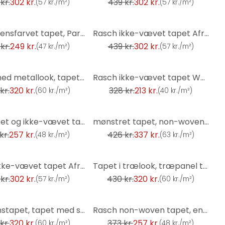
kr.
302 kr.
439 kr.
302 kr.
(
57 kr./m²
)
(
57 kr./m²
)
-31%
Paraiso ensfarvet tapet, Paraiso blå non-woven tapet
Rasch ikke-vævet tapet African Queen III
kr.
249 kr.
439 kr.
302 kr.
(
47 kr./m²
)
(
57 kr./m²
)
-35%
tapet med metallook, tapet med metallook Factory V guld
Rasch ikke-vævet tapet Welcome Home
kr.
320 kr.
328 kr.
213 kr.
(
60 kr./m²
)
(
40 kr./m²
)
-21%
blomstret og ikke-vævet tapet Paraiso blå
mønstret tapet, non-woven tapet Sky Lounge beige-champagne
kr.
257 kr.
426 kr.
337 kr.
(
48 kr./m²
)
(
63 kr./m²
)
-26%
Rasch ikke-vævet tapet African Queen III
Tapet i trælook, træpanel tapet Factory V grå
kr.
302 kr.
430 kr.
320 kr.
(
57 kr./m²
)
(
60 kr./m²
)
-31%
Murstenstapet, tapet med steneffekt Factory V grøn
Rasch non-woven tapet, enhedstapet Indian Style cremehvid
kr.
320 kr.
373 kr.
257 kr.
(
60 kr./m²
)
(
48 kr./m²
)