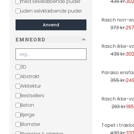
med selvklæbende puder
439 kr.
302
uden selvklæbende puder
-31%
Anvend
373 kr.
257
EMNEORD
-31%
439 kr.
302
3D
-30%
Abstrakt
355 kr.
249
Arkitektur
Bestsellers
-33%
Beton
293 kr.
195
Bjerge
-26%
Blomster
430 kr.
320
Blomster & planter