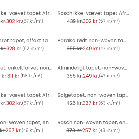
-31%
Rasch ikke-vævet tapet African Queen III
Rasch ikke-vævet tapet African Queen III
kr.
302 kr.
439 kr.
302 kr.
(
57 kr./m²
)
(
57 kr./m²
)
-30%
tekstureret tapet, effekt tapet Factory V brun
Paraiso rødt non-woven tapet, almindeligt tapet
kr.
328 kr.
355 kr.
249 kr.
(
62 kr./m²
)
(
47 kr./m²
)
-30%
Unit tapet, enkeltfarvet non-woven tapet Factory V rød
Almindeligt tapet, non-woven tapet Paraiso beige
 kr.
311 kr.
355 kr.
249 kr.
(
58 kr./m²
)
(
47 kr./m²
)
-21%
Rasch ikke-vævet tapet African Queen III
Bølgetapet, non-woven tapet Sky Lounge grå-platin grå
kr.
302 kr.
426 kr.
337 kr.
(
57 kr./m²
)
(
63 kr./m²
)
-31%
Rasch non-woven tapet, enhedstapet Indian Style lys grå
Rasch non-woven tapet, enhedstapet Indian Style taupe lys
kr.
257 kr.
373 kr.
257 kr.
(
48 kr./m²
)
(
48 kr./m²
)