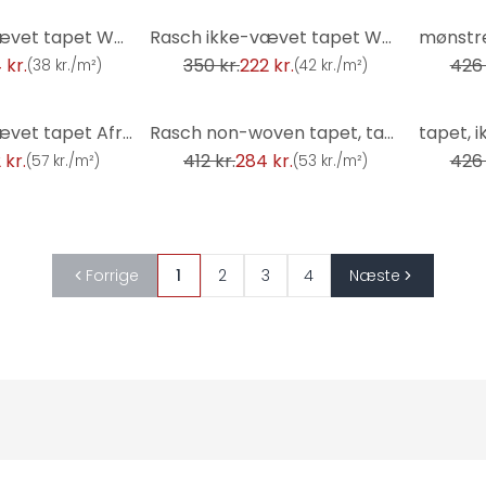
-37%
-21%
Rasch ikke-vævet tapet Welcome Home
Rasch ikke-vævet tapet Welcome Home
 kr.
350 kr.
222 kr.
426 
(
38 kr./m²
)
(
42 kr./m²
)
-31%
-21%
Rasch ikke-vævet tapet African Queen III
Rasch non-woven tapet, tapet Indian Style medium grå
 kr.
412 kr.
284 kr.
426 
(
57 kr./m²
)
(
53 kr./m²
)
Forrige
1
2
3
4
Næste