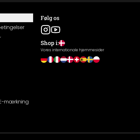
Følg os
betingelser
r
Shop i:
g
Vores internationale hjemmesider
CE-mærkning