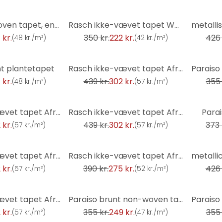
-37%
-21%
Rasch non-woven tapet, enhedstapet Indian Style mørk pink
Rasch ikke-vævet tapet Welcome Home
 kr.
350 kr.
222 kr.
426 
(
48 kr./m²
)
(
42 kr./m²
)
-31%
-30%
nt plantetapet
Rasch ikke-vævet tapet African Queen III
 kr.
439 kr.
302 kr.
355 
(
48 kr./m²
)
(
57 kr./m²
)
-31%
-31%
Rasch ikke-vævet tapet African Queen III
Rasch ikke-vævet tapet African Queen III
Parai
 kr.
439 kr.
302 kr.
373 
(
57 kr./m²
)
(
57 kr./m²
)
-29%
-21%
Rasch ikke-vævet tapet African Queen III
Rasch ikke-vævet tapet African Queen III
 kr.
390 kr.
275 kr.
426 
(
57 kr./m²
)
(
52 kr./m²
)
-30%
-30%
Rasch ikke-vævet tapet African Queen III
Paraiso brunt non-woven tapet
 kr.
355 kr.
249 kr.
355 
(
57 kr./m²
)
(
47 kr./m²
)