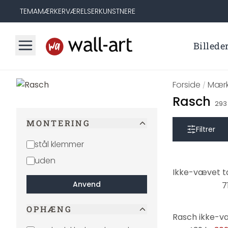
TEMA
MÆRKER
VÆRELSER
KUNSTNERE
Billede
Forside
Mærk
/
Rasch
293
MONTERING
Filtrer
stål klemmer
uden
Anvend
7
OPHÆNG
-31%