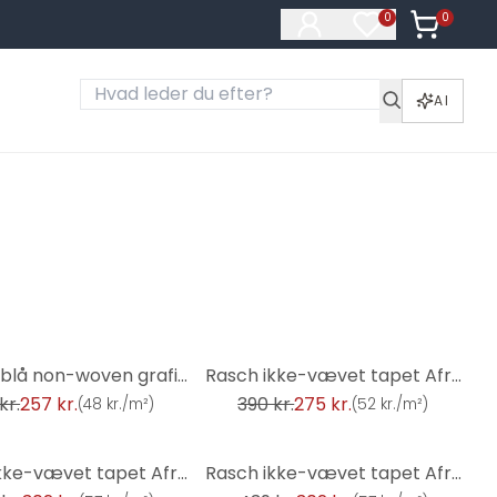
0
Varer i ku
0
Varer på ønske
AI
-29%
Paraiso blå non-woven grafisk tapet
Rasch ikke-vævet tapet African Queen III
kr.
257 kr.
390 kr.
275 kr.
(
48 kr./m²
)
(
52 kr./m²
)
-31%
Rasch ikke-vævet tapet African Queen III
Rasch ikke-vævet tapet African Queen III