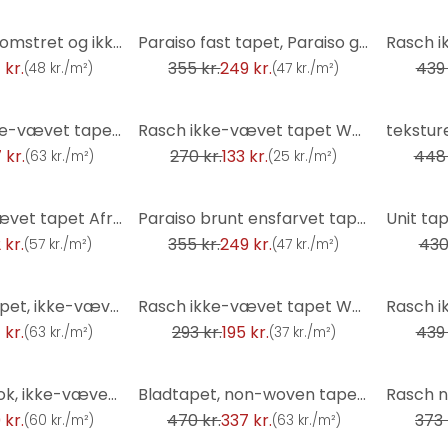
-30%
-31%
Paraiso rød blomstret og ikke-vævet tapet
Paraiso fast tapet, Paraiso grønt non-woven tapet
 kr.
355 kr.
249 kr.
439 
(
48 kr./m²
)
(
47 kr./m²
)
-51%
-27%
Bladtapet, ikke-vævet tapet Factory V green
Rasch ikke-vævet tapet Welcome Home
 kr.
270 kr.
133 kr.
448 
(
63 kr./m²
)
(
25 kr./m²
)
-30%
-28%
Rasch ikke-vævet tapet African Queen III
Paraiso brunt ensfarvet tapet, non-woven tapet
 kr.
355 kr.
249 kr.
430
(
57 kr./m²
)
(
47 kr./m²
)
-33%
-31%
almindeligt tapet, ikke-vævet tapet Sky Lounge blå
Rasch ikke-vævet tapet Welcome Home
 kr.
293 kr.
195 kr.
439 
(
63 kr./m²
)
(
37 kr./m²
)
-28%
-31%
Tapet i trælook, ikke-vævet tapet Factory V brown
Bladtapet, non-woven tapet Factory V brun
 kr.
470 kr.
337 kr.
373 
(
60 kr./m²
)
(
63 kr./m²
)