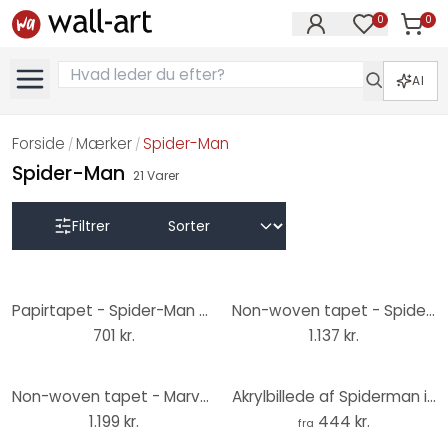
0
0
Varer i
Varer på øn
AI
Forside
Mærker
Spider-Man
/
/
Spider-Man
21
Varer
Filtrer
Papirtapet - Spider-Man graffitikunst - 368 x 127 cm
Non-woven tapet - Spider-Man Graffiti Art - 300 x 150 cm
701 kr.
1.137 kr.
Non-woven tapet - Marvel PowerUp Spider-Man Watchout - 200 x 250 cm
Akrylbillede af Spiderman i glas - Mielu
1.199 kr.
444 kr.
fra