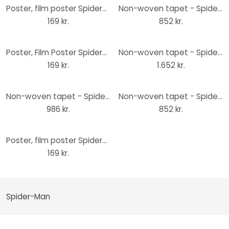
Poster, film poster Spider-Man - Web Sling 61x91,5 cm
Non-woven tapet - Spider-Man retro tegneserie - 100 x 200 cm
169 kr.
852 kr.
Poster, Film Poster Spider-Man - Protector Of The City 61x91,5 cm
Non-woven tapet - Spider-Man farveeksplosion - 300 x 280 cm
169 kr.
1.652 kr.
Non-woven tapet - Spider-Man tegneserie - 100 x 250 cm
Non-woven tapet - Spider-Man Classic Climb - 100 x 200 cm
986 kr.
852 kr.
Poster, film poster Spider-Man, Miles Morales and Gwen 91,5x61 cm
169 kr.
Spider-Man