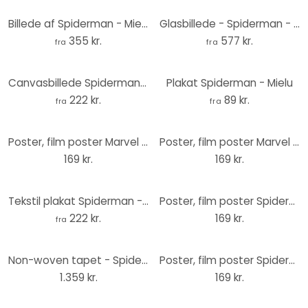
Billede af Spiderman - Mielu – print på aluminium (Alu-Dibond)
Glasbillede - Spiderman - Mielu
355 kr.
577 kr.
fra
fra
Canvasbillede Spiderman - Mielu
Plakat Spiderman - Mielu
222 kr.
89 kr.
fra
fra
Poster, film poster Marvel - Spider-Man 61x91,5 cm
Poster, film poster Marvel - Spider-Verse 61x91,5 cm
169 kr.
169 kr.
Tekstil plakat Spiderman - Mielu
Poster, film poster Spider-Man 2 - Spideys vs Venom 61x91,5 cm
222 kr.
169 kr.
fra
Non-woven tapet - Spider-Man 1962 - 200 x 280 cm
Poster, film poster Spiderman - 80 Years 61x91,5 cm
1.359 kr.
169 kr.