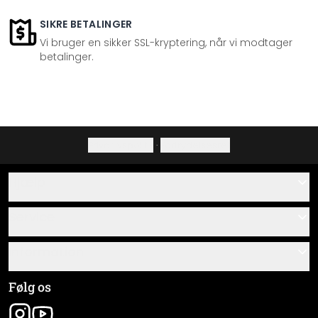
SIKRE BETALINGER
Vi bruger en sikker SSL-kryptering, når vi modtager
betalinger.
Privatlivspolitik
·
Fortrydelsesret
Hjælp
Kontakt
Service
Om os
Gavekort
Information
Spørgsmål & svar
Monteringsvejledninger
Almindelige forretningsbetingelser
Følg os
Materialeoversigt
Virksomhedsoplysninger