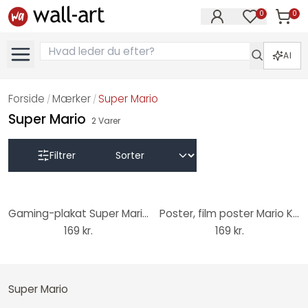
0
0
Varer i
Varer på øn
AI
Forside
Mærker
Super Mario
/
/
Super Mario
2
Varer
Filtrer
Gaming-plakat Super Mario - Run 61x91,5 cm
Poster, film poster Mario Kart 8 - Deluxe 61x91,5 cm
169 kr.
169 kr.
Super Mario