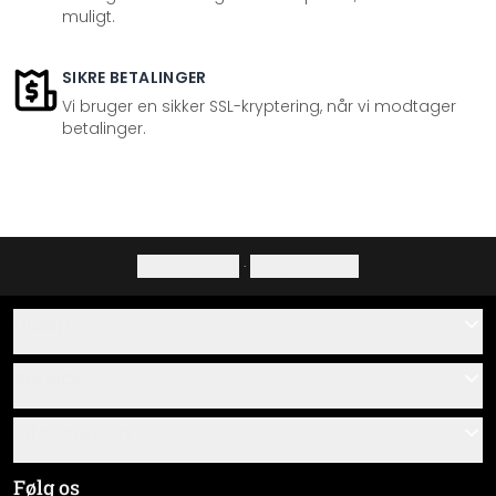
muligt.
SIKRE BETALINGER
Vi bruger en sikker SSL-kryptering, når vi modtager
betalinger.
Privatlivspolitik
·
Fortrydelsesret
Hjælp
Kontakt
Service
Om os
Gavekort
Information
Spørgsmål & svar
Monteringsvejledninger
Almindelige forretningsbetingelser
Følg os