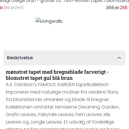
non-woven tapet i blomsterdesign beige brun - grafisk tapet med blade
kr.
355 kr.
266 
(
50 kr./m²
)
Beskrivelse
mønstret tapet med bregneblade farverigt -
blomstret tapet gul blå brun
A.S. Création's FAMOUS GARDEN tapetkollektion
imponerer med naturlige motiver fra verdens flora,
fra blomstrende vinranker og blade til bregner.
Kollektionen omfatter temaerne Dreaming Garden,
Grafic Leaves, Fairytale Leaves, Fern Leaves, Mix
Leaves og Jungle Leaves. Et udvalg af forskellige