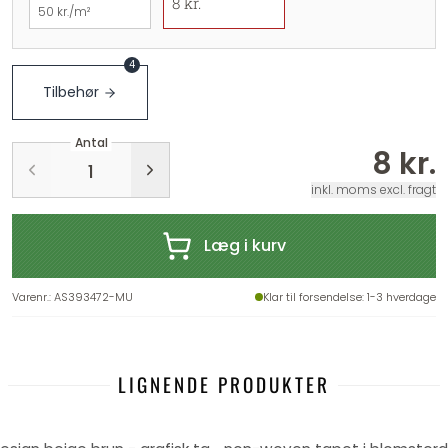
8 kr.
50 kr./m²
4
Tilbehør
Antal
8 kr.
inkl. moms excl. fragt
Læg i kurv
Varenr.
:
AS393472-MU
Klar til forsendelse
: 1-3 hverdage
LIGNENDE PRODUKTER
-25%