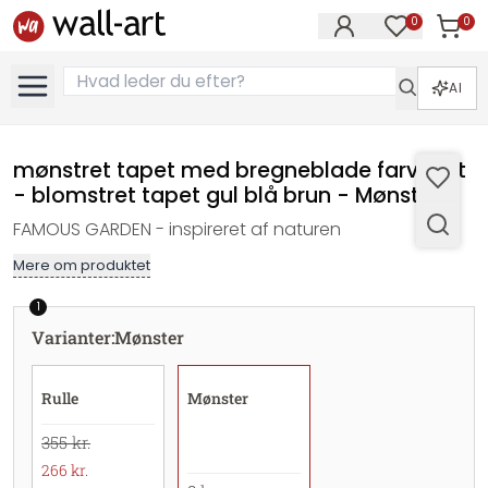
0
0
Varer i
Varer på øn
AI
mønstret tapet med bregneblade farverigt
- blomstret tapet gul blå brun - Mønster
FAMOUS GARDEN - inspireret af naturen
Mere om produktet
1
Varianter
:
Mønster
Rulle
Mønster
355 kr.
266 kr.