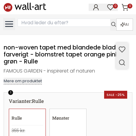
0
0
Varer i
Varer på øn
AI
non-woven tapet med blandede blade
farverigt - blomstret tapet orange pink
grøn - Rulle
FAMOUS GARDEN - inspireret af naturen
Mere om produktet
1
SALE -25%
Varianter
:
Rulle
Rulle
Mønster
355 kr.