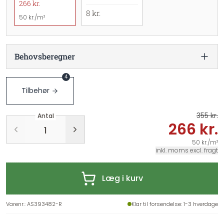
266 kr.
8 kr.
50 kr./m²
Behovsberegner
4
Tilbehør
355 kr.
Antal
266 kr.
50 kr./m²
inkl. moms excl. fragt
Læg i kurv
Varenr.
:
AS393482-R
Klar til forsendelse
: 1-3 hverdage