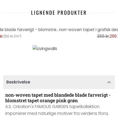
LIGNENDE PRODUKTER
-25%
blomstret tapet med blandede blade farverigt - blomstret tapet beige grøn
kr.
355 kr.
266 
(
50 kr./m²
)
Beskrivelse
non-woven tapet med blandede blade farverigt -
blomstret tapet orange pink grøn
A.S. Création's FAMOUS GARDEN tapetkollektion
imponerer med naturlige motiver fra verdens flora,