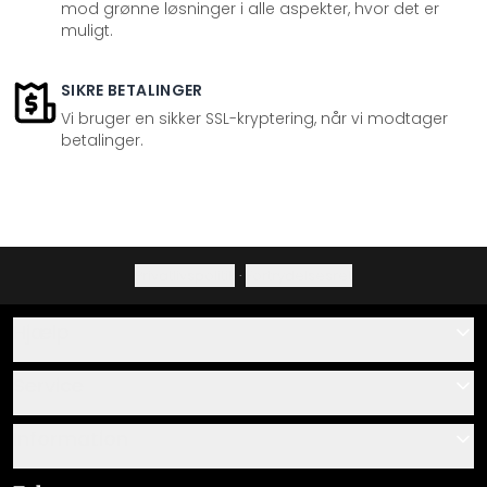
mod grønne løsninger i alle aspekter, hvor det er
muligt.
SIKRE BETALINGER
Vi bruger en sikker SSL-kryptering, når vi modtager
betalinger.
Privatlivspolitik
·
Fortrydelsesret
Hjælp
Kontakt
Service
Om os
Gavekort
Information
Spørgsmål & svar
Monteringsvejledninger