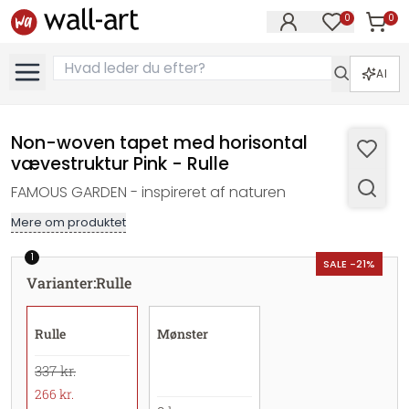
0
0
Varer i
Varer på øn
AI
Non-woven tapet med horisontal
vævestruktur Pink - Rulle
FAMOUS GARDEN - inspireret af naturen
Mere om produktet
1
SALE -21%
Varianter
:
Rulle
Rulle
Mønster
337 kr.
266 kr.