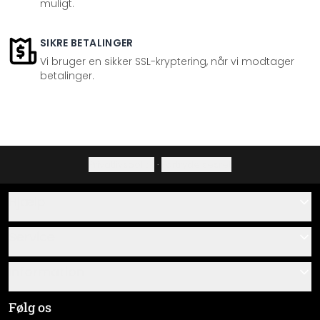
muligt.
SIKRE BETALINGER
Vi bruger en sikker SSL-kryptering, når vi modtager
betalinger.
Privatlivspolitik
·
Fortrydelsesret
Hjælp
Kontakt
Service
Om os
Gavekort
Information
Spørgsmål & svar
Monteringsvejledninger
Almindelige forretningsbetingelser
Følg os
Materialeoversigt