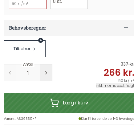
8 kr.
50 kr./m²
Behovsberegner
4
Tilbehør
337 kr.
Antal
266 kr.
50 kr./m²
inkl. moms excl. fragt
Læg i kurv
Varenr.
:
AS393517-R
Klar til forsendelse
: 1-3 hverdage