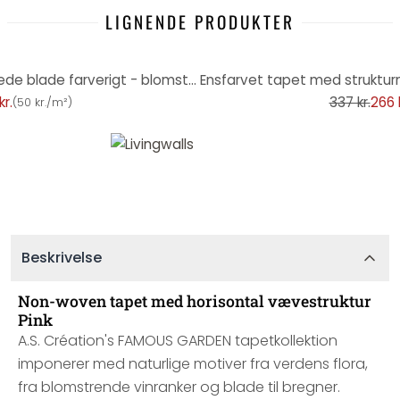
LIGNENDE PRODUKTER
-21%
non-woven tapet med blandede blade farverigt - blomstret tapet orange pink grøn
kr.
337 kr.
266 k
(
50 kr./m²
)
Beskrivelse
Non-woven tapet med horisontal vævestruktur
Pink
A.S. Création's FAMOUS GARDEN tapetkollektion
imponerer med naturlige motiver fra verdens flora,
fra blomstrende vinranker og blade til bregner.