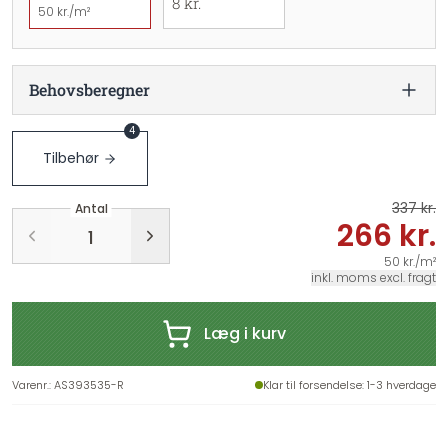
8 kr.
50 kr./m²
Behovsberegner
4
Tilbehør
337 kr.
Antal
266 kr.
50 kr./m²
inkl. moms excl. fragt
Læg i kurv
Varenr.
:
AS393535-R
Klar til forsendelse
: 1-3 hverdage