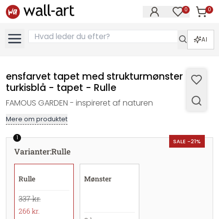
0
0
Varer i
Varer på øn
AI
ensfarvet tapet med strukturmønster
turkisblå - tapet - Rulle
FAMOUS GARDEN - inspireret af naturen
Mere om produktet
1
SALE -21%
Varianter
:
Rulle
Rulle
Mønster
337 kr.
266 kr.