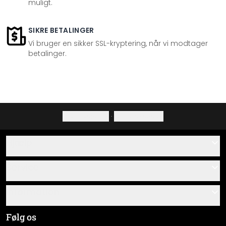
muligt.
SIKRE BETALINGER
Vi bruger en sikker SSL-kryptering, når vi modtager
betalinger.
Privatlivspolitik
·
Fortrydelsesret
Hjælp
Kontakt
Service
Om os
Gavekort
Information
Spørgsmål & svar
Monteringsvejledninger
Almindelige forretningsbetingelser
Følg os
Materialeoversigt