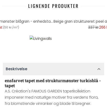
LIGNENDE PRODUKTER
-21%
ensfarvet tapet med strukturmønster blågrøn - enhedstapet
r.
337 kr.
266 k
(
50 kr./m²
)
Beskrivelse
ensfarvet tapet med strukturmønster turkisblå -
tapet
A.S. Création's FAMOUS GARDEN tapetkollektion
imponerer med naturlige motiver fra verdens flora,
fra blomstrende vinranker og blade til bregner.