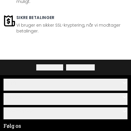
muligt.
SIKRE BETALINGER
Vi bruger en sikker SSL-kryptering, når vi modtager
betalinger.
Privatlivspolitik
·
Fortrydelsesret
Hjælp
Kontakt
Service
Om os
Gavekort
Information
Spørgsmål & svar
Monteringsvejledninger
Almindelige forretningsbetingelser
Følg os
Materialeoversigt