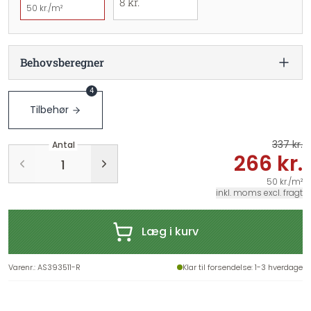
8 kr.
50 kr./m²
Behovsberegner
4
Tilbehør
337 kr.
Antal
266 kr.
50 kr./m²
inkl. moms excl. fragt
Læg i kurv
Varenr.
:
AS393511-R
Klar til forsendelse
: 1-3 hverdage