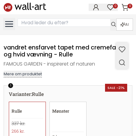
0
0
Varer i
Varer på øn
AI
vandret ensfarvet tapet med cremefarvet
og hvid vævning - Rulle
FAMOUS GARDEN - inspireret af naturen
Mere om produktet
1
SALE -21%
Varianter
:
Rulle
Rulle
Mønster
337 kr.
266 kr.