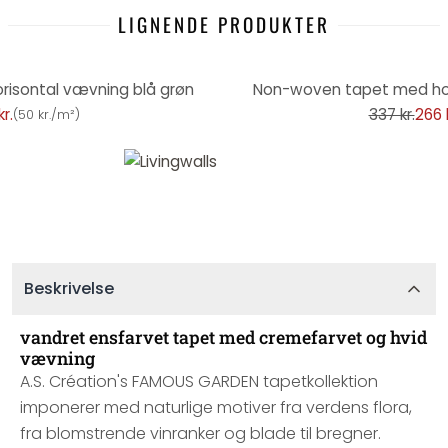
LIGNENDE PRODUKTER
-21%
isontal vævning blå grøn
Non-woven tapet med hor
r.
337 kr.
266 k
(
50 kr./m²
)
Beskrivelse
vandret ensfarvet tapet med cremefarvet og hvid
vævning
A.S. Création's FAMOUS GARDEN tapetkollektion
imponerer med naturlige motiver fra verdens flora,
fra blomstrende vinranker og blade til bregner.