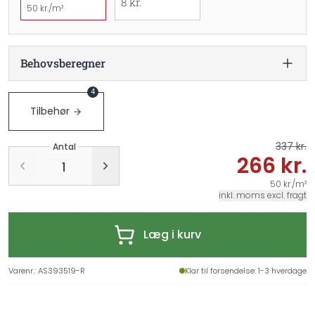
8 kr.
50 kr./m²
Behovsberegner
4
Tilbehør
337 kr.
Antal
266 kr.
50 kr./m²
inkl. moms excl. fragt
Læg i kurv
Varenr.
:
AS393519-R
Klar til forsendelse
: 1-3 hverdage