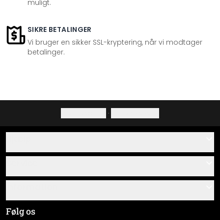
muligt.
SIKRE BETALINGER
Vi bruger en sikker SSL-kryptering, når vi modtager
betalinger.
Privatlivspolitik
·
Fortrydelsesret
Hjælp
Kontakt
Service
Om os
Gavekort
Information
Spørgsmål & svar
Monteringsvejledninger
Almindelige forretningsbetingelser
Følg os
Materialeoversigt