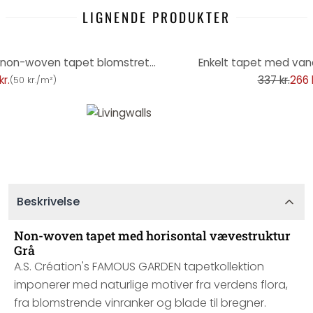
LIGNENDE PRODUKTER
-21%
jungle tapet tone i tone grå - non-woven tapet blomstret med blade
Enkelt tapet med van
kr.
337 kr.
266 k
(
50 kr./m²
)
Beskrivelse
Non-woven tapet med horisontal vævestruktur
Grå
A.S. Création's FAMOUS GARDEN tapetkollektion
imponerer med naturlige motiver fra verdens flora,
fra blomstrende vinranker og blade til bregner.