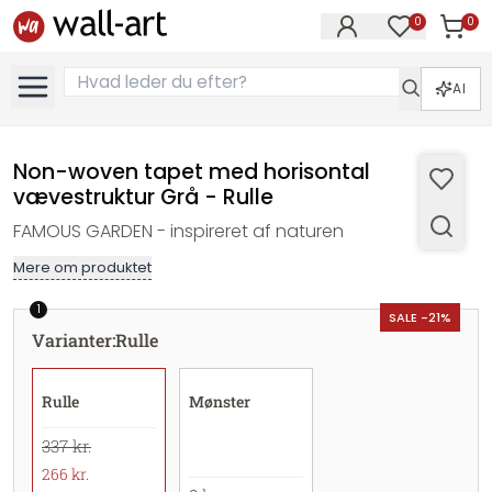
0
0
Varer i
Varer på øn
AI
Non-woven tapet med horisontal
vævestruktur Grå - Rulle
FAMOUS GARDEN - inspireret af naturen
Mere om produktet
1
SALE -21%
Varianter
:
Rulle
Rulle
Mønster
337 kr.
266 kr.