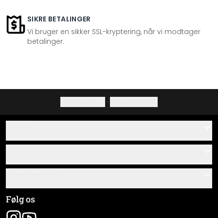
SIKRE BETALINGER
Vi bruger en sikker SSL-kryptering, når vi modtager
betalinger.
Privatlivspolitik
·
Fortrydelsesret
Hjælp
Kontakt
Service
Om os
Gavekort
Information
Spørgsmål & svar
Monteringsvejledninger
Almindelige forretningsbetingelser
Følg os
Materialeoversigt
Virksomhedsoplysninger