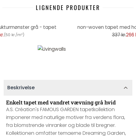
LIGNENDE PRODUKTER
-21%
ukturmønster grå - tapet
non-woven tapet med hor
r.
337 kr.
266 k
(
50 kr./m²
)
Beskrivelse
Enkelt tapet med vandret vævning grå hvid
A.S. Création's FAMOUS GARDEN tapetkollektion
imponerer med naturlige motiver fra verdens flora,
fra blomstrende vinranker og blade til bregner.
Kollektionen omfatter temaerne Dreaming Garden,