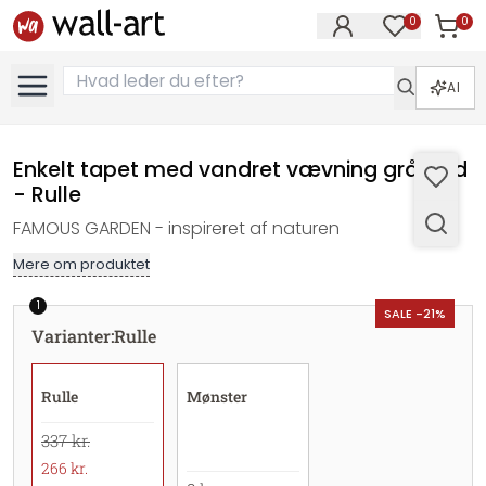
0
0
Varer i
Varer på øn
AI
Enkelt tapet med vandret vævning grå hvid
- Rulle
FAMOUS GARDEN - inspireret af naturen
Mere om produktet
1
SALE -21%
Varianter
:
Rulle
Rulle
Mønster
337 kr.
266 kr.