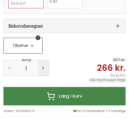
8 kr.
50 kr./m²
Behovsberegner
4
Tilbehør
337 kr.
Antal
266 kr.
50 kr./m²
inkl. moms excl. fragt
Læg i kurv
Varenr.
:
AS393513-R
Klar til forsendelse
: 1-3 hverdage