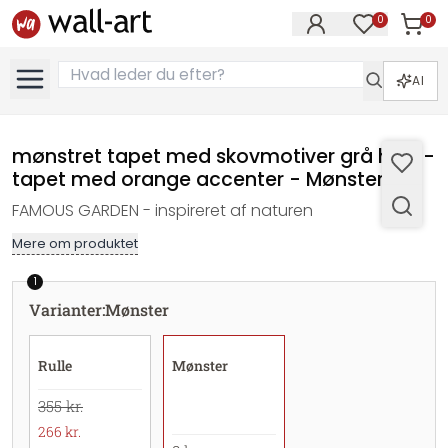
0
0
Varer i
Varer på øn
AI
mønstret tapet med skovmotiver grå hvid -
tapet med orange accenter - Mønster
FAMOUS GARDEN - inspireret af naturen
Mere om produktet
1
Varianter
:
Mønster
Rulle
Mønster
355 kr.
266 kr.