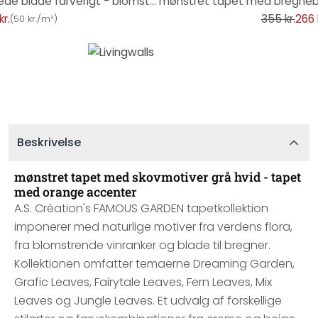
non-woven tapet med blandede blade farverigt - blomstret tapet orange pink grøn
kr.
355 kr.
266 
(
50 kr./m²
)
Beskrivelse
mønstret tapet med skovmotiver grå hvid - tapet
med orange accenter
A.S. Création's FAMOUS GARDEN tapetkollektion
imponerer med naturlige motiver fra verdens flora,
fra blomstrende vinranker og blade til bregner.
Kollektionen omfatter temaerne Dreaming Garden,
Grafic Leaves, Fairytale Leaves, Fern Leaves, Mix
Leaves og Jungle Leaves. Et udvalg af forskellige