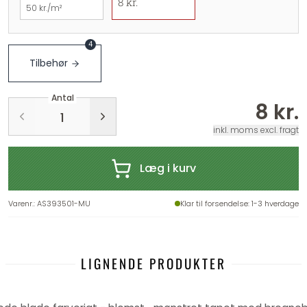
8 kr.
50 kr./m²
4
Tilbehør
Antal
8 kr.
inkl. moms excl. fragt
Læg i kurv
Varenr.
:
AS393501-MU
Klar til forsendelse
: 1-3 hverdage
LIGNENDE PRODUKTER
-25%