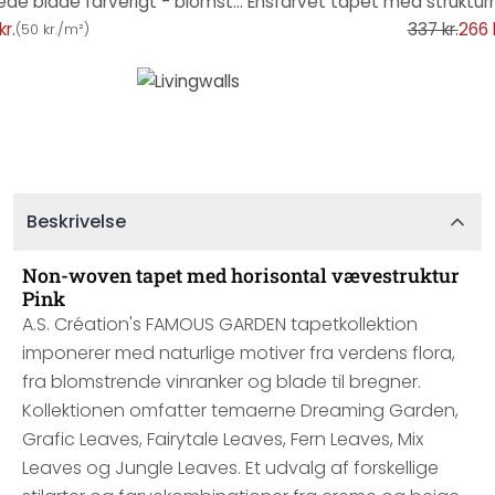
non-woven tapet med blandede blade farverigt - blomstret tapet orange pink grøn
kr.
337 kr.
266 k
(
50 kr./m²
)
Beskrivelse
Non-woven tapet med horisontal vævestruktur
Pink
A.S. Création's FAMOUS GARDEN tapetkollektion
imponerer med naturlige motiver fra verdens flora,
fra blomstrende vinranker og blade til bregner.
Kollektionen omfatter temaerne Dreaming Garden,
Grafic Leaves, Fairytale Leaves, Fern Leaves, Mix
Leaves og Jungle Leaves. Et udvalg af forskellige