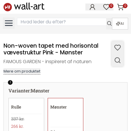
0
0
Varer i
Varer på øn
AI
Non-woven tapet med horisontal
vævestruktur Pink - Mønster
FAMOUS GARDEN - inspireret af naturen
Mere om produktet
1
Varianter
:
Mønster
Rulle
Mønster
337 kr.
266 kr.