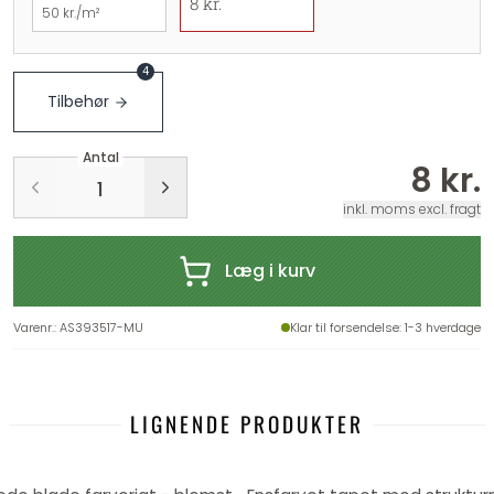
8 kr.
50 kr./m²
4
Tilbehør
Antal
8 kr.
inkl. moms excl. fragt
Læg i kurv
Varenr.
:
AS393517-MU
Klar til forsendelse
: 1-3 hverdage
LIGNENDE PRODUKTER
-21%