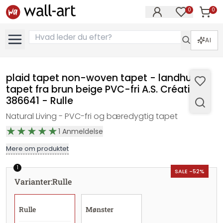
0
0
Varer i
Varer på øn
AI
plaid tapet non-woven tapet - landhus
tapet fra brun beige PVC-fri A.S. Création
386641 - Rulle
Natural Living - PVC-fri og bæredygtig tapet
1
Anmeldelse
Mere om produktet
1
SALE -52%
Varianter
:
Rulle
Rulle
Mønster