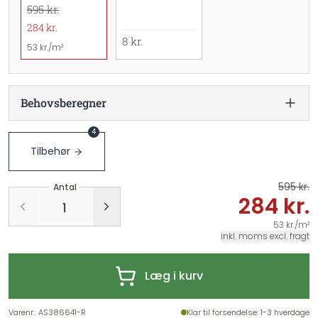
595 kr.
284 kr.
8 kr.
53 kr./m²
Behovsberegner
4
Tilbehør
595 kr.
Antal
284 kr.
53 kr./m²
inkl. moms excl. fragt
Læg i kurv
Varenr.
:
AS386641-R
Klar til forsendelse
: 1-3 hverdage