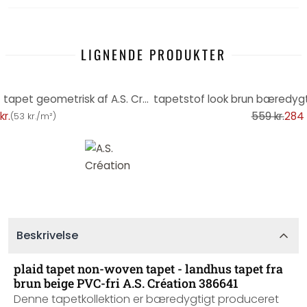
LIGNENDE PRODUKTER
-49%
3D tapet pvc-fri - ikke-vævet tapet geometrisk af A.S. Création blå beige 385063
kr.
559 kr.
284 
(
53 kr./m²
)
Beskrivelse
plaid tapet non-woven tapet - landhus tapet fra
brun beige PVC-fri A.S. Création 386641
Denne tapetkollektion er bæredygtigt produceret