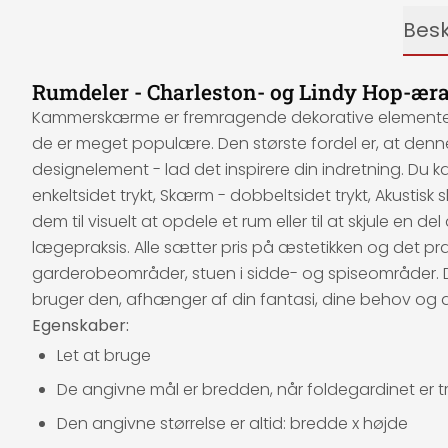
Besk
Rumdeler - Charleston- og Lindy Hop-æra
Kammerskærme er fremragende dekorative elementer, de
de er meget populære. Den største fordel er, at den
designelement - lad det inspirere din indretning. Du 
enkeltsidet trykt, Skærm - dobbeltsidet trykt, Akusti
dem til visuelt at opdele et rum eller til at skjule en d
lægepraksis. Alle sætter pris på æstetikken og det 
garderobeområder, stuen i sidde- og spiseområder. De
bruger den, afhænger af din fantasi, dine behov og 
Egenskaber:
Let at bruge
De angivne mål er bredden, når foldegardinet er tr
Den angivne størrelse er altid: bredde x højde