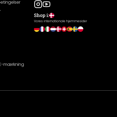
betingelser
r
Shop i:
g
Vores internationale hjemmesider
CE-mærkning