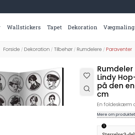
r
Wallstickers
Tapet
Dekoration
Vægmaling
Forside
Dekoration
Tilbehør
Rumdelere
Paraventer
/
/
/
/
Rumdeler 
Lindy Hop-
på den ene
cm
En foldeskærm af
Mere om produktet
1
Størrelse
:
3-de