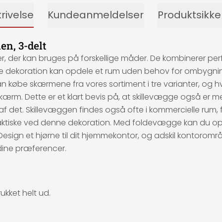
rivelse
Kundeanmeldelser
Produktsikk
en, 3-delt
r kan bruges på forskellige måder. De kombinerer perfekt 
ne dekoration kan opdele et rum uden behov for ombygnin
kan købe skærmene fra vores sortiment i tre varianter, og 
sk skærm. Dette er et klart bevis på, at skillevægge også 
el af det. Skillevæggen findes også ofte i kommercielle rum, f
praktiske ved denne dekoration. Med foldevægge kan du op
sign et hjørne til dit hjemmekontor, og adskil kontoromr
dine præferencer.
ukket helt ud.