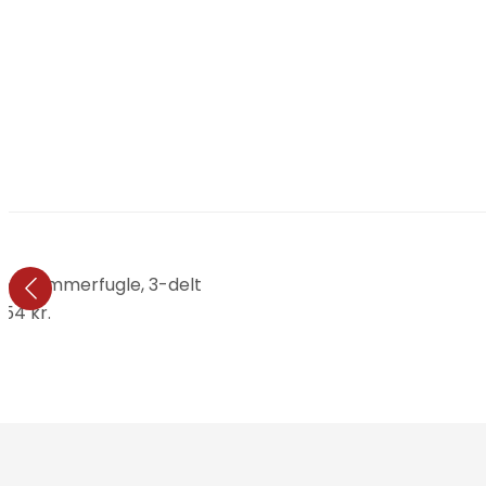
og sommerfugle, 3-delt
.154 kr.