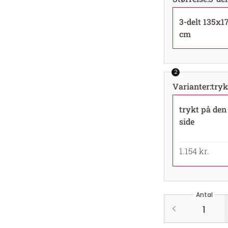
3-delt 135x1
cm
2
Varianter
:
tryk
trykt på den
side
1.154 kr.
Antal