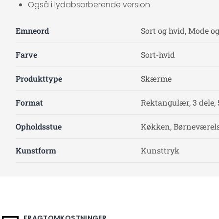
Også i lydabsorberende version
Emneord
Sort og hvid, Mode o
Farve
Sort-hvid
Produkttype
Skærme
Format
Rektangulær, 3 dele, 
Opholdsstue
Køkken, Børneværelse
Kunstform
Kunsttryk
FRAGTOMKOSTNINGER