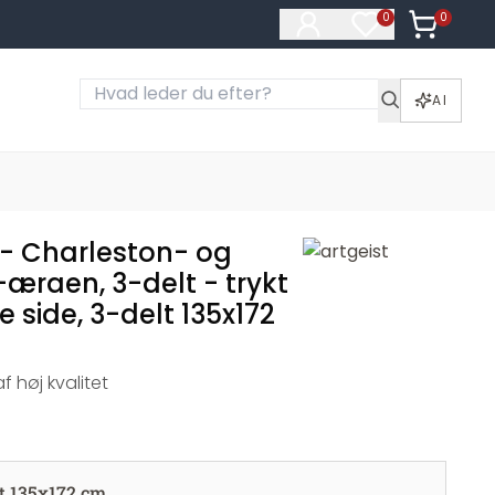
0
Varer i ku
0
Varer på ønske
AI
- Charleston- og
æraen, 3-delt - trykt
 side, 3-delt 135x172
 høj kvalitet
lt 135x172 cm