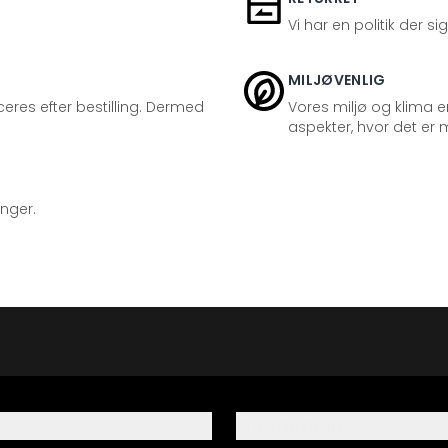
Vi har en politik der s
MILJØVENLIG
eres efter bestilling. Dermed
Vores miljø og klima er
aspekter, hvor det er m
inger.
Information