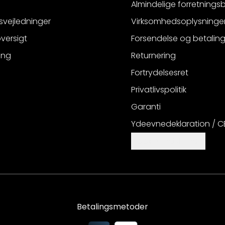
Almindelige forretnings
svejledninger
Virksomhedsoplysninge
versigt
Forsendelse og betalin
ing
Returnering
Fortrydelsesret
Privatlivspolitik
Garanti
Ydeevnedeklaration / 
Cookie-indstillinger
Betalingsmetoder