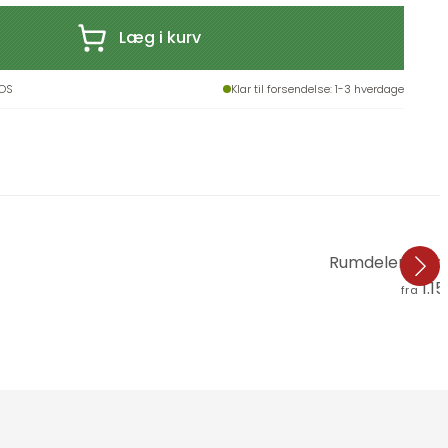
Læg i kurv
OS
Klar til forsendelse
: 1-3 hverdage
Rumdeler - Ind i
1.15
fra