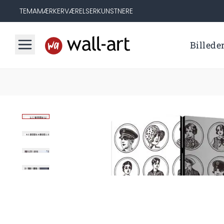
TEMA
MÆRKER
VÆRELSER
KUNSTNERE
Billede