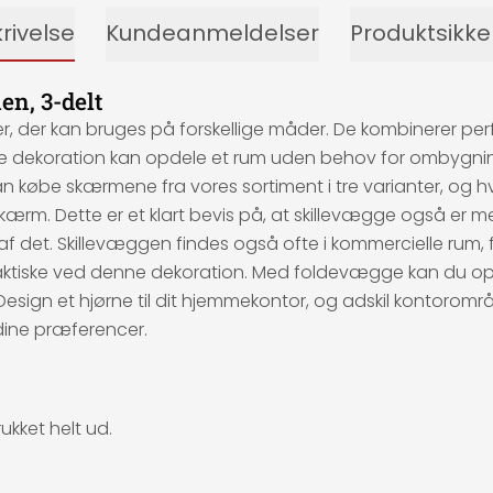
rivelse
Kundeanmeldelser
Produktsikk
en, 3-delt
r kan bruges på forskellige måder. De kombinerer perfekt 
ne dekoration kan opdele et rum uden behov for ombygnin
kan købe skærmene fra vores sortiment i tre varianter, og 
sk skærm. Dette er et klart bevis på, at skillevægge også 
el af det. Skillevæggen findes også ofte i kommercielle rum, f
praktiske ved denne dekoration. Med foldevægge kan du op
sign et hjørne til dit hjemmekontor, og adskil kontoromr
dine præferencer.
ukket helt ud.