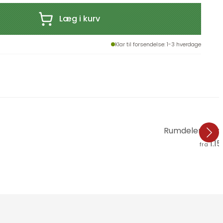
Læg i kurv
Klar til forsendelse
: 1-3 hverdage
Rumdeler - Ind i
1.15
fra