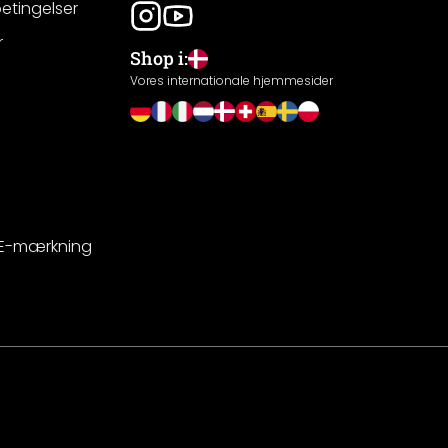
betingelser
r
Shop i:
g
Vores internationale hjemmesider
CE-mærkning