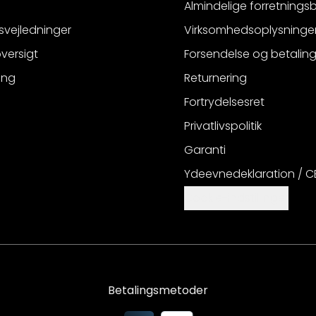
Almindelige forretnings
svejledninger
Virksomhedsoplysninge
versigt
Forsendelse og betalin
ing
Returnering
Fortrydelsesret
Privatlivspolitik
Garanti
Ydeevnedeklaration / 
Cookie-indstillinger
Betalingsmetoder