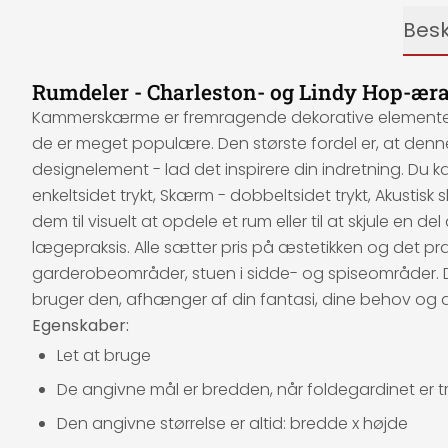
Besk
Rumdeler - Charleston- og Lindy Hop-æra
Kammerskærme er fremragende dekorative elementer, de
de er meget populære. Den største fordel er, at den
designelement - lad det inspirere din indretning. Du 
enkeltsidet trykt, Skærm - dobbeltsidet trykt, Akusti
dem til visuelt at opdele et rum eller til at skjule en d
lægepraksis. Alle sætter pris på æstetikken og det 
garderobeområder, stuen i sidde- og spiseområder. De
bruger den, afhænger af din fantasi, dine behov og 
Egenskaber:
Let at bruge
De angivne mål er bredden, når foldegardinet er tr
Den angivne størrelse er altid: bredde x højde