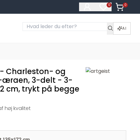
0
Varer i ku
0
Varer på ønske
AI
- Charleston- og
-æraen, 3-delt - 3-
72 cm, trykt på begge
 høj kvalitet
lt 135x172 cm