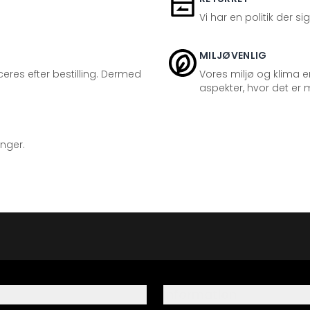
Vi har en politik der s
MILJØVENLIG
eres efter bestilling. Dermed
Vores miljø og klima er
aspekter, hvor det er m
inger.
Information