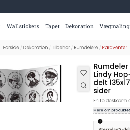
r
Wallstickers
Tapet
Dekoration
Vægmaling
Forside
Dekoration
Tilbehør
Rumdelere
Paraventer
/
/
/
/
Rumdeler 
Lindy Hop
delt 135x1
sider
En foldeskærm af
Mere om produktet
1
Størrelse
:
3-de