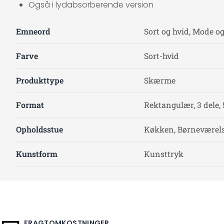
Også i lydabsorberende version
Emneord
Sort og hvid, Mode o
Farve
Sort-hvid
Produkttype
Skærme
Format
Rektangulær, 3 dele, 
Opholdsstue
Køkken, Børneværelse
Kunstform
Kunsttryk
FRAGTOMKOSTNINGER