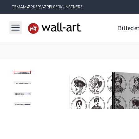
TEMA
MÆRKER
VÆRELSER
KUNSTNERE
Billede