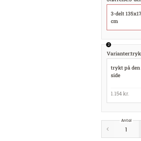
3-delt 135x1
cm
2
Varianter
:
tryk
trykt på den
side
1.154 kr.
Antal