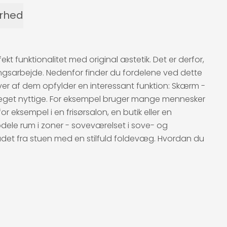
erhed
funktionalitet med original æstetik. Det er derfor,
gsarbejde. Nedenfor finder du fordelene ved dette
hver af dem opfylder en interessant funktion: Skærm -
er meget nyttige. For eksempel bruger mange mennesker
or eksempel i en frisørsalon, en butik eller en
dele rum i zoner - soveværelset i sove- og
ådet fra stuen med en stilfuld foldevæg. Hvordan du