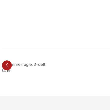
og sommerfugle, 3-delt
.154 kr.