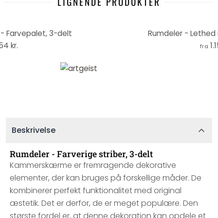
LIGNENDE PRODUKTER
- Farvepalet, 3-delt
Rumdeler - Lethed i
154 kr.
1.
fra
Beskrivelse
Rumdeler - Farverige striber, 3-delt
Kammerskærme er fremragende dekorative
elementer, der kan bruges på forskellige måder. De
kombinerer perfekt funktionalitet med original
æstetik. Det er derfor, de er meget populære. Den
største fordel er, at denne dekoration kan opdele et