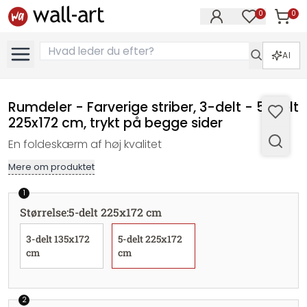
0
0
Varer i
Varer på øn
AI
Rumdeler - Farverige striber, 3-delt - 5-delt
225x172 cm, trykt på begge sider
En foldeskærm af høj kvalitet
Mere om produktet
1
Størrelse
:
5-delt 225x172 cm
3-delt 135x172
5-delt 225x172
cm
cm
2