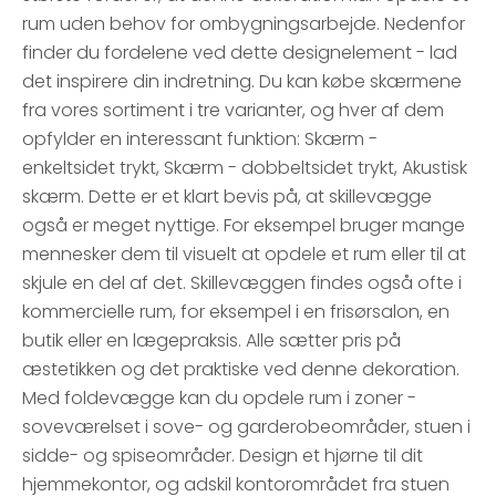
rum uden behov for ombygningsarbejde. Nedenfor
finder du fordelene ved dette designelement - lad
det inspirere din indretning. Du kan købe skærmene
fra vores sortiment i tre varianter, og hver af dem
opfylder en interessant funktion: Skærm -
enkeltsidet trykt, Skærm - dobbeltsidet trykt, Akustisk
skærm. Dette er et klart bevis på, at skillevægge
også er meget nyttige. For eksempel bruger mange
mennesker dem til visuelt at opdele et rum eller til at
skjule en del af det. Skillevæggen findes også ofte i
kommercielle rum, for eksempel i en frisørsalon, en
butik eller en lægepraksis. Alle sætter pris på
æstetikken og det praktiske ved denne dekoration.
Med foldevægge kan du opdele rum i zoner -
soveværelset i sove- og garderobeområder, stuen i
sidde- og spiseområder. Design et hjørne til dit
hjemmekontor, og adskil kontorområdet fra stuen