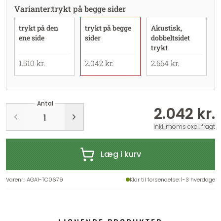
Varianter
:
trykt på begge sider
trykt på den
trykt på begge
Akustisk,
ene side
sider
dobbeltsidet
trykt
1.510 kr.
2.042 kr.
2.664 kr.
Antal
2.042 kr.
inkl. moms excl. fragt
Læg i kurv
Varenr.
:
AGA1-TC0679
Klar til forsendelse
: 1-3 hverdage