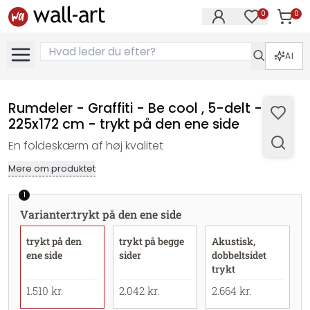
0
0
Varer i
Varer på øn
AI
Rumdeler - Graffiti - Be cool , 5-delt -
225x172 cm - trykt på den ene side
En foldeskærm af høj kvalitet
Mere om produktet
1
Varianter
:
trykt på den ene side
trykt på den
trykt på begge
Akustisk,
ene side
sider
dobbeltsidet
trykt
1.510 kr.
2.042 kr.
2.664 kr.