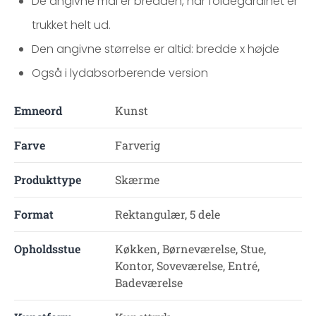
De angivne mål er bredden, når foldegardinet er
trukket helt ud.
Den angivne størrelse er altid: bredde x højde
Også i lydabsorberende version
Emneord
Kunst
Farve
Farverig
Produkttype
Skærme
Format
Rektangulær, 5 dele
Opholdsstue
Køkken, Børneværelse, Stue,
Kontor, Soveværelse, Entré,
Badeværelse