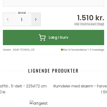
Antal
1.510 kr.
inkl. moms excl. fragt
Læg i kurv
Varenr.
:
AGA1-TC1964_OS
Klar til forsendelse
: 1-3 hverdage
LIGNENDE PRODUKTER
ffiti , 5-delt - 225x172 cm
0 kr.
1.51