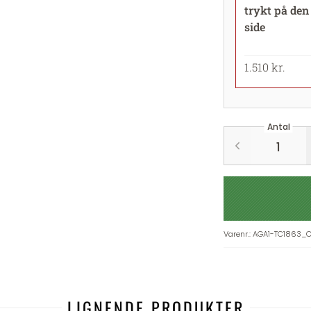
trykt på den
side
1.510 kr.
Antal
Varenr.
:
AGA1-TC1863_
LIGNENDE PRODUKTER