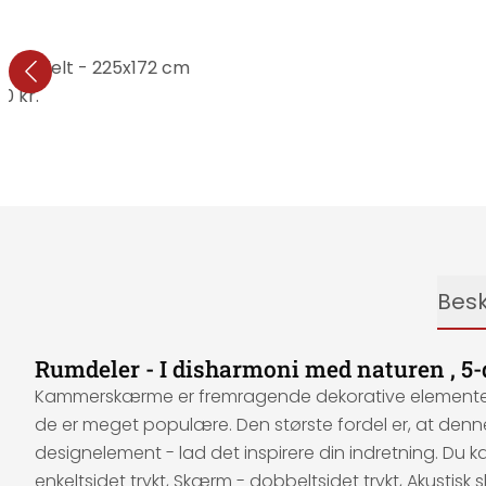
 , 5-delt - 225x172 cm
10 kr.
Besk
Rumdeler - I disharmoni med naturen , 5-
Kammerskærme er fremragende dekorative elementer, de
de er meget populære. Den største fordel er, at den
designelement - lad det inspirere din indretning. Du 
enkeltsidet trykt, Skærm - dobbeltsidet trykt, Akusti