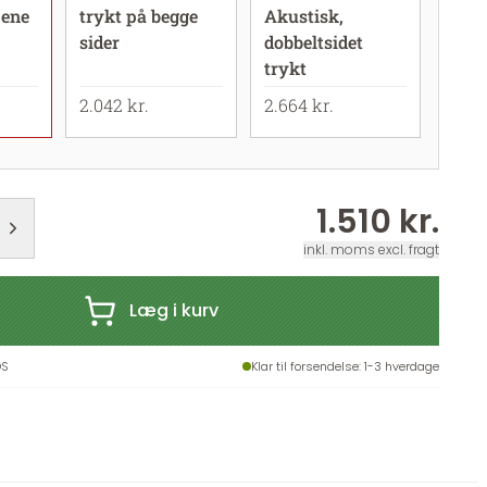
 ene
trykt på begge
Akustisk,
sider
dobbeltsidet
trykt
2.042 kr.
2.664 kr.
1.510 kr.
inkl. moms excl. fragt
Læg i kurv
OS
Klar til forsendelse
: 1-3 hverdage