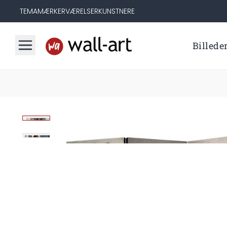
TEMA
MÆRKER
VÆRELSER
KUNSTNERE
Billede