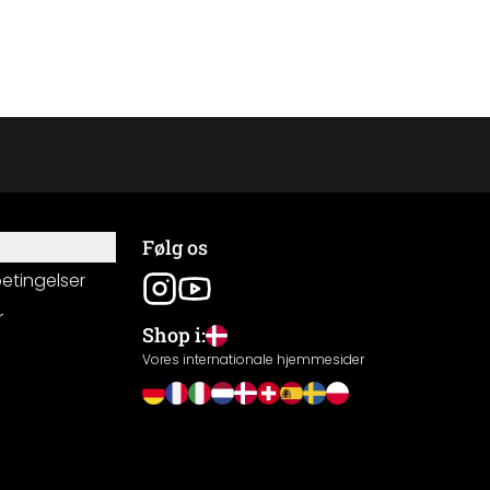
Følg os
betingelser
r
Shop i:
g
Vores internationale hjemmesider