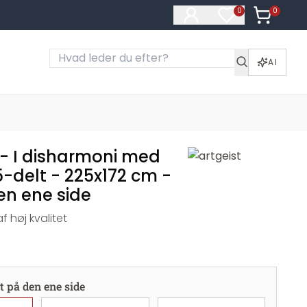
0
Varer i ku
0
Varer på ønske
AI
- I disharmoni med
5-delt - 225x172 cm -
en ene side
 høj kvalitet
t på den ene side