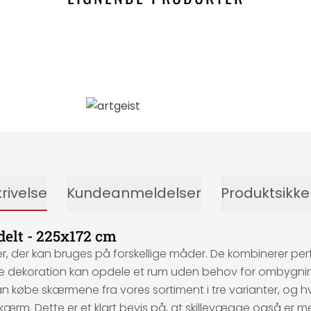
rivelse
Kundeanmeldelser
Produktsikk
delt - 225x172 cm
r kan bruges på forskellige måder. De kombinerer perfekt 
ne dekoration kan opdele et rum uden behov for ombygnin
kan købe skærmene fra vores sortiment i tre varianter, og 
sk skærm. Dette er et klart bevis på, at skillevægge også 