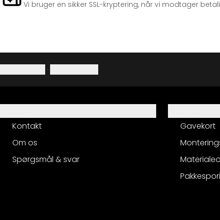
Vi bruger en sikker SSL-kryptering, når vi modtager betal
Privatlivspolitik
·
Fortrydelsesret
Hjælp
Service
Kontakt
Gavekort
Om os
Montering
Spørgsmål & svar
Materialeo
Pakkespor