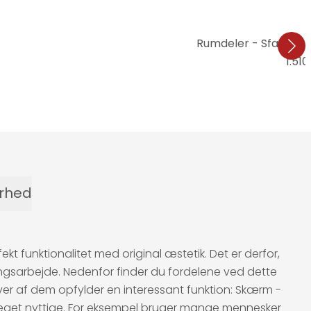
Rumdeler - Sfærer, 
1.510
erhed
funktionalitet med original æstetik. Det er derfor,
gsarbejde. Nedenfor finder du fordelene ved dette
hver af dem opfylder en interessant funktion: Skærm -
er meget nyttige. For eksempel bruger mange mennesker