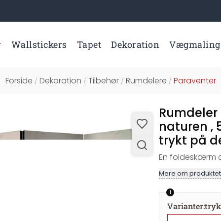
r
Wallstickers
Tapet
Dekoration
Vægmaling
Forside
Dekoration
Tilbehør
Rumdelere
Paraventer
/
/
/
/
Rumdeler 
naturen , 
trykt på d
En foldeskærm af
Mere om produktet
1
Varianter
:
tryk