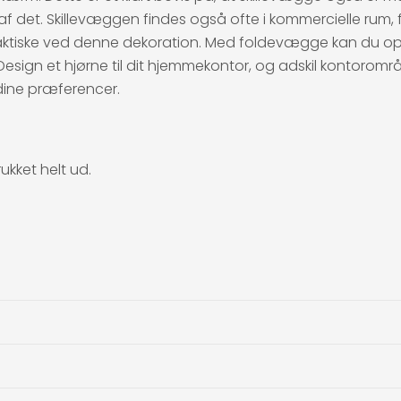
el af det. Skillevæggen findes også ofte i kommercielle rum, f
praktiske ved denne dekoration. Med foldevægge kan du op
sign et hjørne til dit hjemmekontor, og adskil kontoromr
dine præferencer.
ukket helt ud.