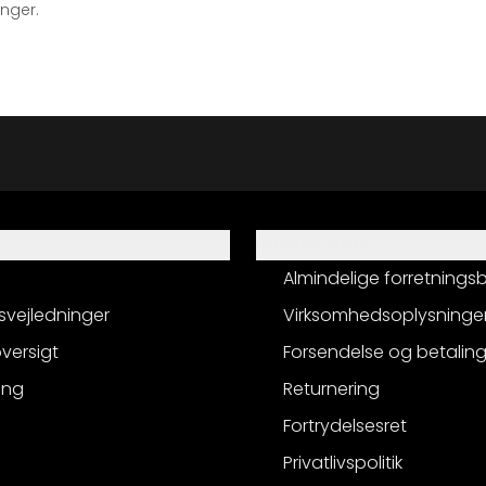
inger.
Information
Almindelige forretnings
svejledninger
Virksomhedsoplysninge
versigt
Forsendelse og betalin
ing
Returnering
Fortrydelsesret
Privatlivspolitik