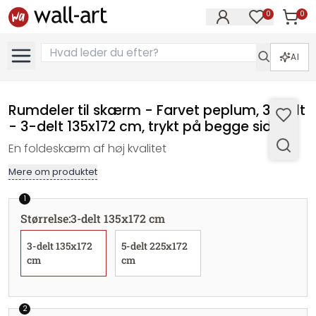
0
0
Varer i
Varer på øn
AI
Rumdeler til skærm - Farvet peplum, 3-delt
- 3-delt 135x172 cm, trykt på begge sider
En foldeskærm af høj kvalitet
Mere om produktet
1
Størrelse
:
3-delt 135x172 cm
3-delt 135x172
5-delt 225x172
cm
cm
2