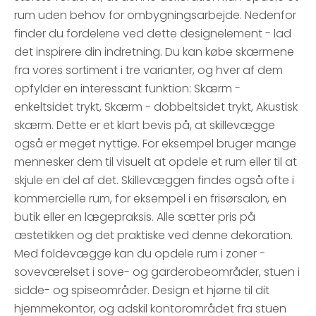
rum uden behov for ombygningsarbejde. Nedenfor
finder du fordelene ved dette designelement - lad
det inspirere din indretning. Du kan købe skærmene
fra vores sortiment i tre varianter, og hver af dem
opfylder en interessant funktion: Skærm -
enkeltsidet trykt, Skærm - dobbeltsidet trykt, Akustisk
skærm. Dette er et klart bevis på, at skillevægge
også er meget nyttige. For eksempel bruger mange
mennesker dem til visuelt at opdele et rum eller til at
skjule en del af det. Skillevæggen findes også ofte i
kommercielle rum, for eksempel i en frisørsalon, en
butik eller en lægepraksis. Alle sætter pris på
æstetikken og det praktiske ved denne dekoration.
Med foldevægge kan du opdele rum i zoner -
soveværelset i sove- og garderobeområder, stuen i
sidde- og spiseområder. Design et hjørne til dit
hjemmekontor, og adskil kontorområdet fra stuen