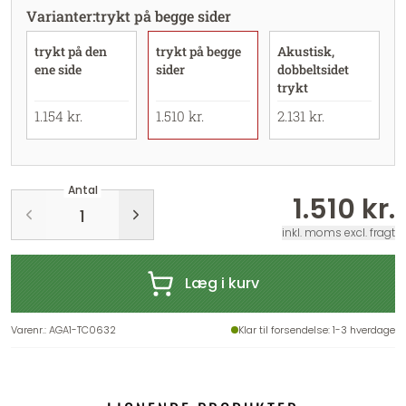
Varianter
:
trykt på begge sider
trykt på den
trykt på begge
Akustisk,
ene side
sider
dobbeltsidet
trykt
1.154 kr.
1.510 kr.
2.131 kr.
Antal
1.510 kr.
inkl. moms excl. fragt
Læg i kurv
Varenr.
:
AGA1-TC0632
Klar til forsendelse
: 1-3 hverdage