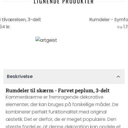
LIGNENDE PRODUKTER
 tilværelsen, 3-delt
Rumdeler - Symfoni
154 kr.
1.
fra
Beskrivelse
Rumdeler til skærm - Farvet peplum, 3-delt
Kammerskærme er fremragende dekorative
elementer, der kan bruges på forskellige måder. De
kombinerer perfekt funktionalitet med original
æstetik. Det er derfor, de er meget populære. Den
største fordel er, at denne dekoration kan opdele et