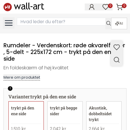
0
0
Varer i
Varer på øn
AI
Rumdeler - Verdenskort: røde akvarelfarver
, 5-delt - 225x172 cm - trykt på den ene
side
En foldeskærm af høj kvalitet
Mere om produktet
1
Varianter
:
trykt på den ene side
trykt på den
trykt på begge
Akustisk,
ene side
sider
dobbeltsidet
trykt
1.510 kr.
2.042 kr.
2.664 kr.