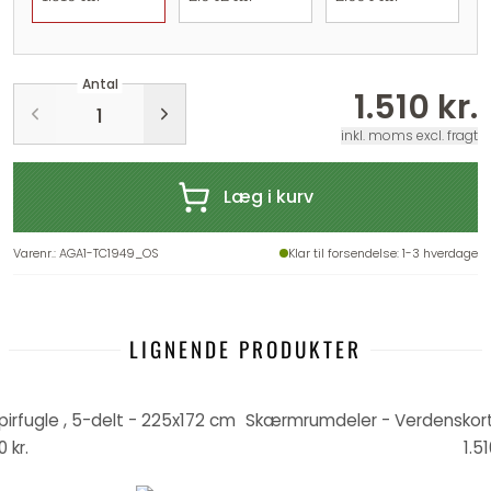
Antal
1.510 kr.
inkl. moms excl. fragt
Læg i kurv
Varenr.
:
AGA1-TC1949_OS
Klar til forsendelse
: 1-3 hverdage
LIGNENDE PRODUKTER
irfugle , 5-delt - 225x172 cm
0 kr.
1.51