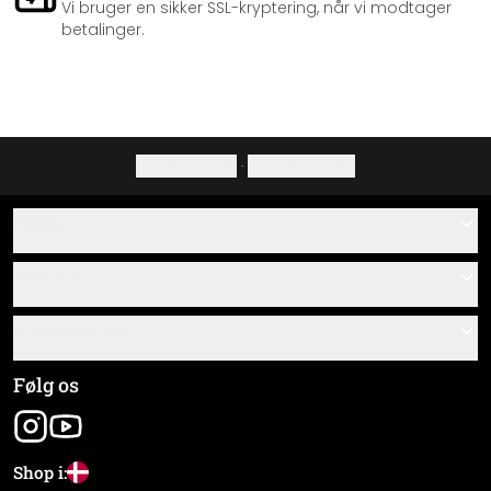
Vi bruger en sikker SSL-kryptering, når vi modtager
betalinger.
Privatlivspolitik
·
Fortrydelsesret
Hjælp
Kontakt
Service
Om os
Gavekort
Information
Spørgsmål & svar
Monteringsvejledninger
Almindelige forretningsbetingelser
Følg os
Materialeoversigt
Virksomhedsoplysninger
Pakkesporing
Forsendelse og betaling
Shop i: