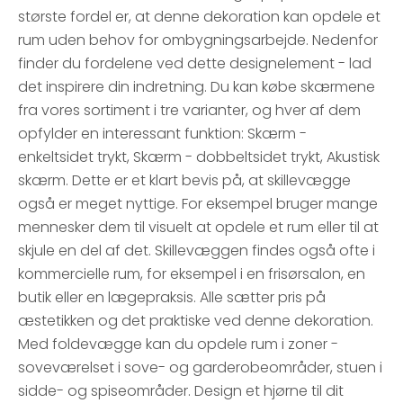
største fordel er, at denne dekoration kan opdele et
rum uden behov for ombygningsarbejde. Nedenfor
finder du fordelene ved dette designelement - lad
det inspirere din indretning. Du kan købe skærmene
fra vores sortiment i tre varianter, og hver af dem
opfylder en interessant funktion: Skærm -
enkeltsidet trykt, Skærm - dobbeltsidet trykt, Akustisk
skærm. Dette er et klart bevis på, at skillevægge
også er meget nyttige. For eksempel bruger mange
mennesker dem til visuelt at opdele et rum eller til at
skjule en del af det. Skillevæggen findes også ofte i
kommercielle rum, for eksempel i en frisørsalon, en
butik eller en lægepraksis. Alle sætter pris på
æstetikken og det praktiske ved denne dekoration.
Med foldevægge kan du opdele rum i zoner -
soveværelset i sove- og garderobeområder, stuen i
sidde- og spiseområder. Design et hjørne til dit