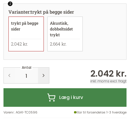
2
Varianter
:
trykt på begge sider
trykt på begge
Akustisk,
sider
dobbeltsidet
trykt
2.042 kr.
2.664 kr.
Antal
2.042 kr.
inkl. moms excl. fragt
Læg i kurv
Varenr.
:
AGA1-TC0596
Klar til forsendelse
: 1-3 hverdage