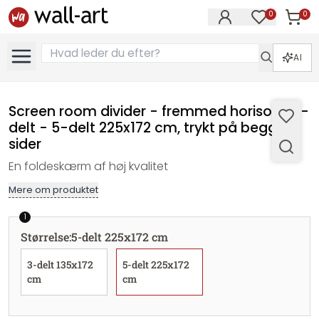
0
0
Varer i
Varer på øn
AI
Screen room divider - fremmed horisont, 3-
delt - 5-delt 225x172 cm, trykt på begge
sider
En foldeskærm af høj kvalitet
Mere om produktet
1
Størrelse
:
5-delt 225x172 cm
3-delt 135x172
5-delt 225x172
cm
cm