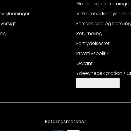
Almindelige forretnings
svejledninger
Virksomhedsoplysninge
versigt
Forsendelse og betalin
ing
Returnering
Fortrydelsesret
Privatlivspolitik
Garanti
Ydeevnedeklaration / 
Cookie-indstillinger
Betalingsmetoder