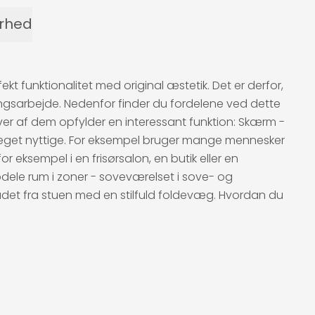
erhed
funktionalitet med original æstetik. Det er derfor,
gsarbejde. Nedenfor finder du fordelene ved dette
hver af dem opfylder en interessant funktion: Skærm -
er meget nyttige. For eksempel bruger mange mennesker
or eksempel i en frisørsalon, en butik eller en
dele rum i zoner - soveværelset i sove- og
ådet fra stuen med en stilfuld foldevæg. Hvordan du