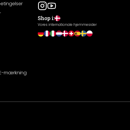
betingelser
r
Shop i:
g
Vores internationale hjemmesider
CE-mærkning