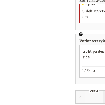
Størrelse
:
3-de
★
populær
3-delt 135x1
cm
2
Varianter
:
tryk
trykt på den
side
1.154 kr.
Antal