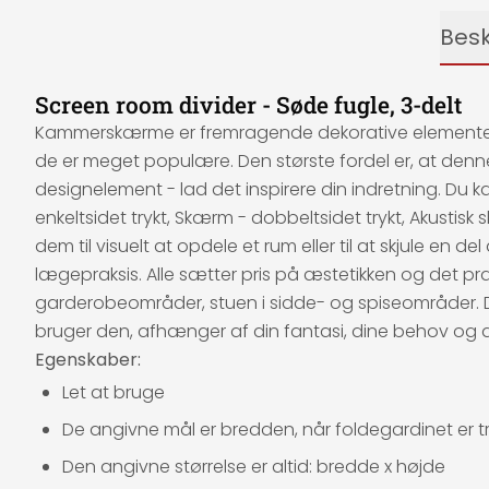
Besk
Screen room divider - Søde fugle, 3-delt
Kammerskærme er fremragende dekorative elementer, de
de er meget populære. Den største fordel er, at den
designelement - lad det inspirere din indretning. Du 
enkeltsidet trykt, Skærm - dobbeltsidet trykt, Akusti
dem til visuelt at opdele et rum eller til at skjule en d
lægepraksis. Alle sætter pris på æstetikken og det 
garderobeområder, stuen i sidde- og spiseområder. De
bruger den, afhænger af din fantasi, dine behov og 
Egenskaber:
Let at bruge
De angivne mål er bredden, når foldegardinet er tr
Den angivne størrelse er altid: bredde x højde