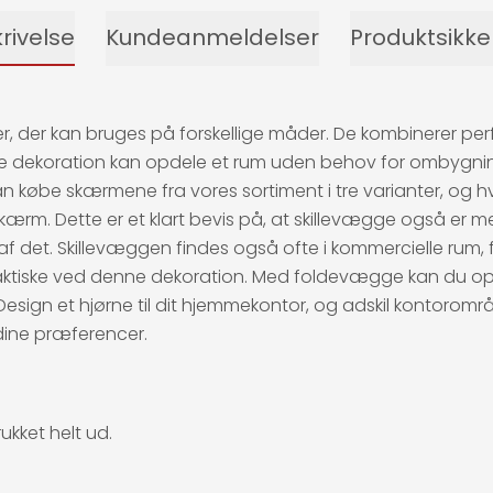
rivelse
Kundeanmeldelser
Produktsikk
r kan bruges på forskellige måder. De kombinerer perfekt 
ne dekoration kan opdele et rum uden behov for ombygnin
kan købe skærmene fra vores sortiment i tre varianter, og 
sk skærm. Dette er et klart bevis på, at skillevægge også 
el af det. Skillevæggen findes også ofte i kommercielle rum, f
praktiske ved denne dekoration. Med foldevægge kan du op
sign et hjørne til dit hjemmekontor, og adskil kontoromr
dine præferencer.
ukket helt ud.