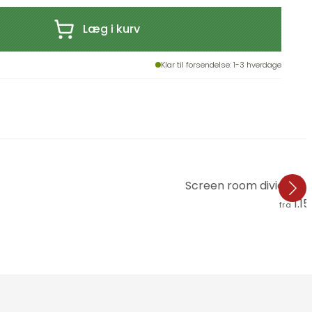
Læg i kurv
Klar til forsendelse
: 1-3 hverdage
Screen room divider - 
1.15
fra