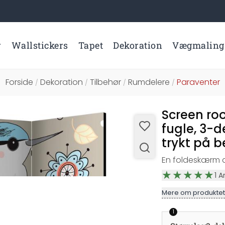
r
Wallstickers
Tapet
Dekoration
Vægmaling
Forside
Dekoration
Tilbehør
Rumdelere
Paraventer
/
/
/
/
Screen ro
fugle, 3-d
trykt på b
En foldeskærm af
1
A
Mere om produktet
1