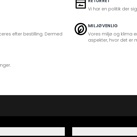
RETURRET
Vi har en politik der s
MILJØVENLIG
eres efter bestilling. Dermed
Vores miljø og klima er
aspekter, hvor det er m
inger.
Information