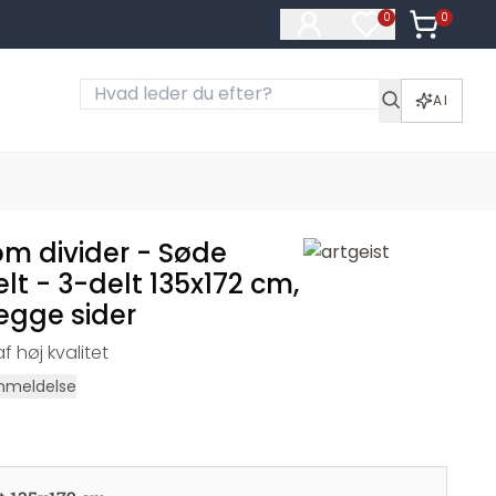
0
Varer i ku
0
Varer på ønske
AI
om divider - Søde
elt - 3-delt 135x172 cm,
egge sider
 høj kvalitet
nmeldelse