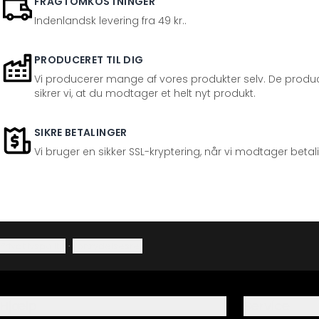
FRAGTOMKOSTNINGER
Indenlandsk levering fra 49 kr..
PRODUCERET TIL DIG
Vi producerer mange af vores produkter selv. De produc
sikrer vi, at du modtager et helt nyt produkt.
SIKRE BETALINGER
Vi bruger en sikker SSL-kryptering, når vi modtager betal
Privatlivspolitik
·
Fortrydelsesret
Hjælp
Service