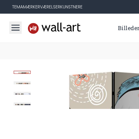
TEMA
MÆRKER
VÆRELSER
KUNSTNERE
Billede