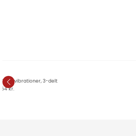
 Farvevibrationer, 3-delt
.154 kr.