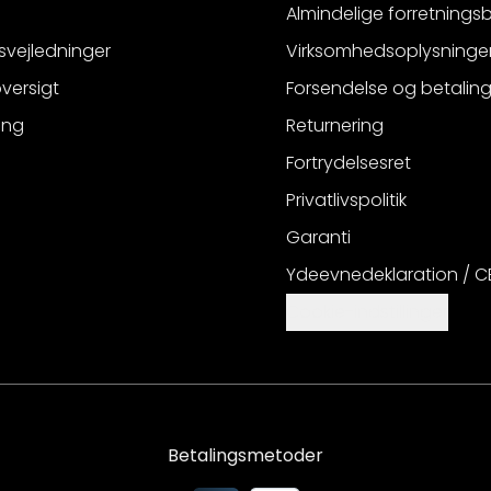
Almindelige forretnings
svejledninger
Virksomhedsoplysninge
versigt
Forsendelse og betalin
ing
Returnering
Fortrydelsesret
Privatlivspolitik
Garanti
Ydeevnedeklaration / 
Cookie-indstillinger
Betalingsmetoder