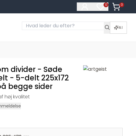
0
Varer i ku
0
Varer på ønske
AI
om divider - Søde
elt - 5-delt 225x172
på begge sider
 høj kvalitet
nmeldelse