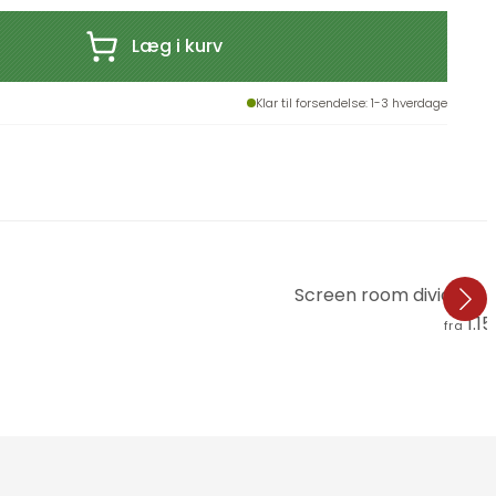
Læg i kurv
Klar til forsendelse
: 1-3 hverdage
Screen room divider - 
1.15
fra