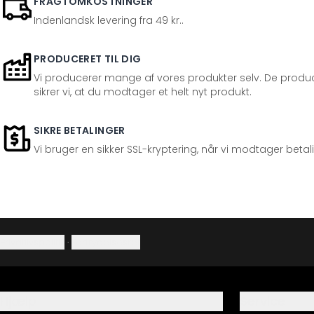
FRAGTOMKOSTNINGER
Indenlandsk levering fra 49 kr..
PRODUCERET TIL DIG
Vi producerer mange af vores produkter selv. De produc
sikrer vi, at du modtager et helt nyt produkt.
SIKRE BETALINGER
Vi bruger en sikker SSL-kryptering, når vi modtager betal
Privatlivspolitik
·
Fortrydelsesret
Hjælp
Service