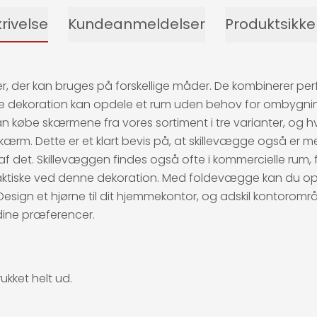
rivelse
Kundeanmeldelser
Produktsikk
r kan bruges på forskellige måder. De kombinerer perfekt 
ne dekoration kan opdele et rum uden behov for ombygnin
kan købe skærmene fra vores sortiment i tre varianter, og 
sk skærm. Dette er et klart bevis på, at skillevægge også 
el af det. Skillevæggen findes også ofte i kommercielle rum, f
praktiske ved denne dekoration. Med foldevægge kan du op
sign et hjørne til dit hjemmekontor, og adskil kontoromr
dine præferencer.
ukket helt ud.