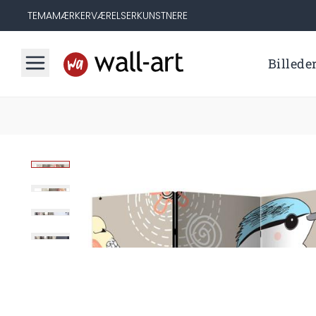
TEMA
MÆRKER
VÆRELSER
KUNSTNERE
Billede