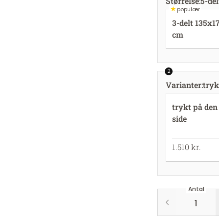
Størrelse
:
5-de
★
populær
3-delt 135x1
cm
2
Varianter
:
tryk
trykt på den
side
1.510 kr.
Antal