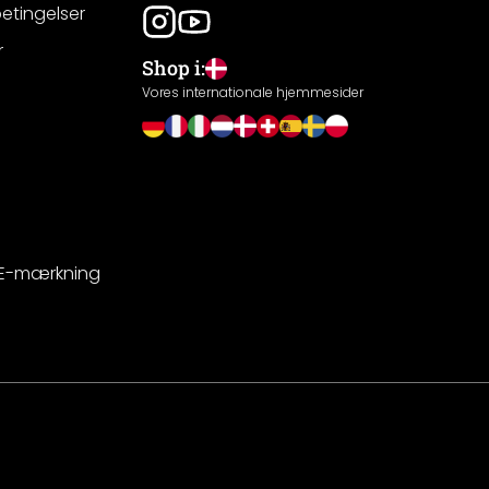
betingelser
r
Shop i:
g
Vores internationale hjemmesider
CE-mærkning