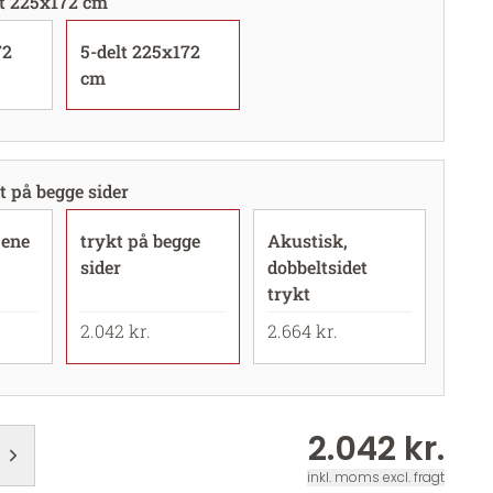
lt 225x172 cm
72
5-delt 225x172
cm
t på begge sider
 ene
trykt på begge
Akustisk,
sider
dobbeltsidet
trykt
2.042 kr.
2.664 kr.
2.042 kr.
inkl. moms excl. fragt