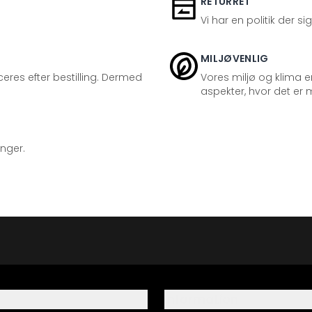
RETURRET
Vi har en politik der s
MILJØVENLIG
eres efter bestilling. Dermed
Vores miljø og klima er
aspekter, hvor det er m
inger.
Information