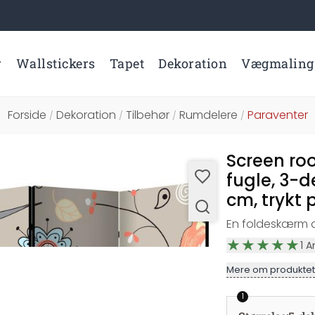
r
Wallstickers
Tapet
Dekoration
Vægmaling
Forside
Dekoration
Tilbehør
Rumdelere
Paraventer
/
/
/
/
Screen ro
fugle, 3-d
cm, trykt 
En foldeskærm af
1
A
Mere om produktet
1