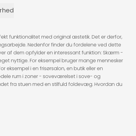
erhed
funktionalitet med original æstetik. Det er derfor,
gsarbejde. Nedenfor finder du fordelene ved dette
hver af dem opfylder en interessant funktion: Skærm -
er meget nyttige. For eksempel bruger mange mennesker
or eksempel i en frisørsalon, en butik eller en
dele rum i zoner - soveværelset i sove- og
ådet fra stuen med en stilfuld foldevæg. Hvordan du