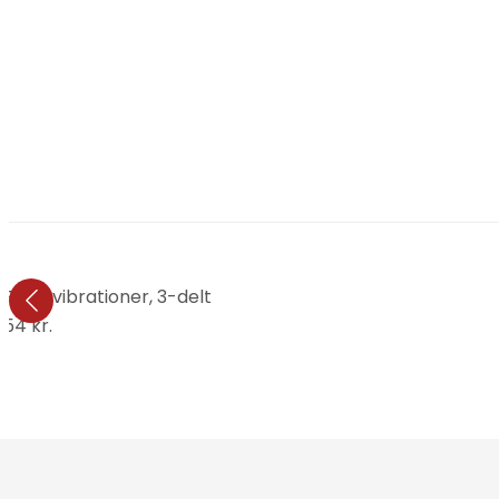
 Farvevibrationer, 3-delt
.154 kr.