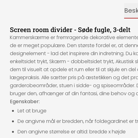
Besk
Screen room divider - Søde fugle, 3-delt
Kammerskærme er fremragende dekorative elementer, de
de er meget populære. Den største fordel er, at den
designelement - lad det inspirere din indretning. Du 
enkeltsidet trykt, Skærm - dobbeltsidet trykt, Akusti
dem til visuelt at opdele et rum eller til at skjule en d
lægepraksis. Alle sætter pris på æstetikken og det 
garderobeområder, stuen i sidde- og spiseområder. De
bruger den, afhænger af din fantasi, dine behov og 
Egenskaber:
Let at bruge
De angivne mål er bredden, når foldegardinet er tr
Den angivne størrelse er altid: bredde x højde