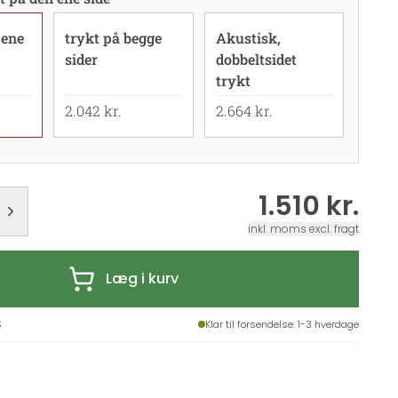
 ene
trykt på begge
Akustisk,
sider
dobbeltsidet
trykt
2.042 kr.
2.664 kr.
1.510 kr.
inkl. moms excl. fragt
Læg i kurv
S
Klar til forsendelse
: 1-3 hverdage