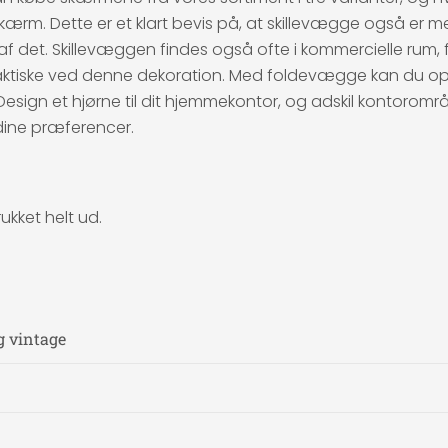
sk skærm. Dette er et klart bevis på, at skillevægge også 
el af det. Skillevæggen findes også ofte i kommercielle rum, f
praktiske ved denne dekoration. Med foldevægge kan du op
sign et hjørne til dit hjemmekontor, og adskil kontoromr
dine præferencer.
ukket helt ud.
g vintage