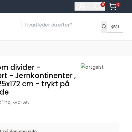
0
Varer i ku
0
Varer på ønske
AI
m divider -
t - Jernkontinenter ,
25x172 cm - trykt på
ide
 høj kvalitet
t på den ene side