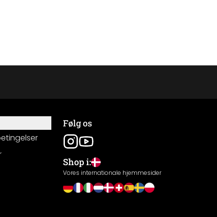
Følg os
betingelser
r
Shop i:
g
Vores internationale hjemmesider