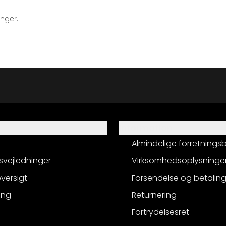
inger.
Information
Almindelige forretnings
svejledninger
Virksomhedsoplysninge
versigt
Forsendelse og betalin
ing
Returnering
Fortrydelsesret