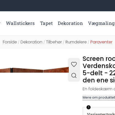
r
Wallstickers
Tapet
Dekoration
Vægmaling
Forside
Dekoration
Tilbehør
Rumdelere
Paraventer
/
/
/
/
Screen roo
Verdenskor
5-delt - 2
den ene s
En foldeskærm af
Mere om produktet
1
Varianter
:
tryk