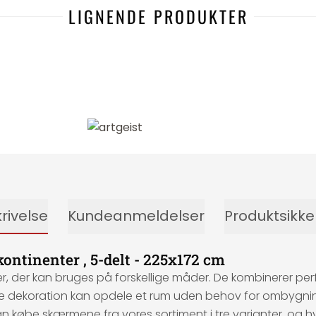
LIGNENDE PRODUKTER
rivelse
Kundeanmeldelser
Produktsikk
ontinenter , 5-delt - 225x172 cm
r kan bruges på forskellige måder. De kombinerer perfekt 
ne dekoration kan opdele et rum uden behov for ombygnin
kan købe skærmene fra vores sortiment i tre varianter, og 