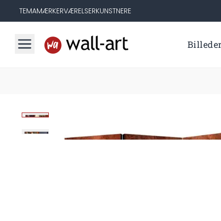
TEMA
MÆRKER
VÆRELSER
KUNSTNERE
Billede