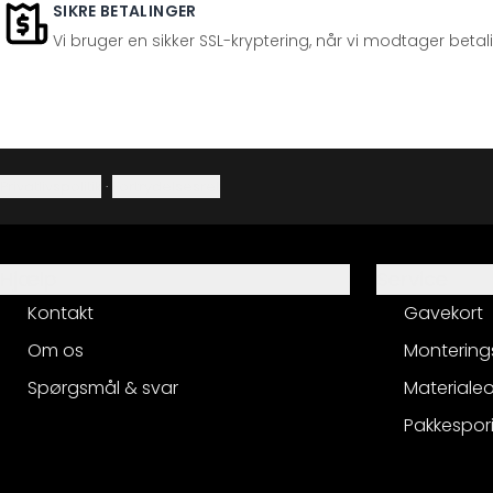
SIKRE BETALINGER
Vi bruger en sikker SSL-kryptering, når vi modtager betal
Privatlivspolitik
·
Fortrydelsesret
Hjælp
Service
Kontakt
Gavekort
Om os
Montering
Spørgsmål & svar
Materialeo
Pakkespor