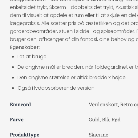
enkeltsidet trykt, Skærm - dobbeltsidet trykt, Akusti
dem til visuelt at opdele et rum eller til at skjule en d
lægepraksis. Alle sætter pris på æstetikken og det 
garderobeområder, stuen i sidde- og spiseområder. De
bruger den, afhænger af din fantasi, dine behov og 
Egenskaber:
Let at bruge
De angivne mål er bredden, når foldegardinet er tr
Den angivne størrelse er altid: bredde x højde
Også i lydabsorberende version
Emneord
Verdenskort, Retro o
Farve
Guld, Blå, Rød
Produkttype
Skærme