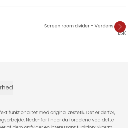
Screen room divider - Verdenskort -
1.510
erhed
funktionalitet med original æstetik. Det er derfor,
gsarbejde. Nedenfor finder du fordelene ved dette
hver af dem opfylder en interessant funktion: Skærm -