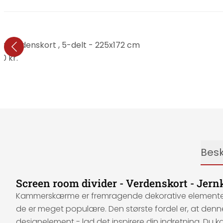
dt verdenskort , 5-delt - 225x172 cm
10 kr.
Besk
Screen room divider - Verdenskort - Jernk
Kammerskærme er fremragende dekorative elementer, de
de er meget populære. Den største fordel er, at den
designelement - lad det inspirere din indretning. Du 