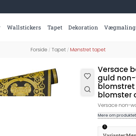
r
Wallstickers
Tapet
Dekoration
Vægmaling
Forside
Tapet
Mønstret tapet
/
/
Versace ba
guld non
blomstret
blomster 
Versace non-wo
Mere om produktet
1
Varianter
:
Møn