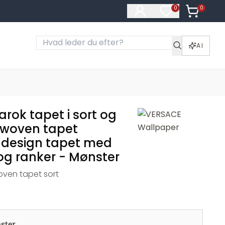
0
Varer i ku
0
Varer på ønske
AI
rok tapet i sort og
-woven tapet
 design tapet med
og ranker - Mønster
ven tapet sort
ster