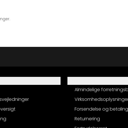
inger.
Information
Almindelige forretnings
svejledninger
Virksomhedsoplysninge
versigt
Forsendelse og betalin
ing
Returnering