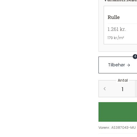
Rulle
1.261 kr.
179 kr./m²
4
Tilbehør
Antal
Varenr.
:
AS387043-MU