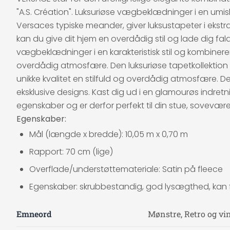
"A.S. Création". Luksuriøse vægbeklædninger i en umis
Versaces typiske meander, giver luksustapeter i ekstr
kan du give dit hjem en overdådig stil og lade dig f
vægbeklædninger i en karakteristisk stil og kombinerer
overdådig atmosfære. Den luksuriøse tapetkollektion
unikke kvalitet en stilfuld og overdådig atmosfære.
eksklusive designs. Kast dig ud i en glamourøs indre
egenskaber og er derfor perfekt til din stue, sovevære
Egenskaber:
Mål (længde x bredde): 10,05 m x 0,70 m
Rapport: 70 cm (lige)
Overflade/understøttemateriale: Satin på fleece
Egenskaber: skrubbestandig, god lysægthed, kan fj
Emneord
Mønstre, Retro og vin