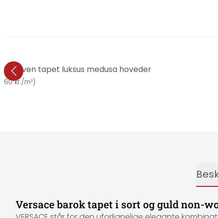
 non-woven tapet luksus medusa hoveder
(
160 kr./m²
)
Besk
Versace barok tapet i sort og guld non-w
VERSACE står for den uforlignelige elegante kombinati