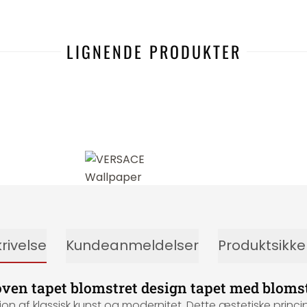
LIGNENDE PRODUKTER
rivelse
Kundeanmeldelser
Produktsikk
oven tapet blomstret design tapet med bloms
on af klassisk kunst og modernitet. Dette æstetiske princi