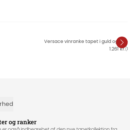
Versace vinranke tapet i guld og søl
1.261 kr.
(
1
erhed
ter og ranker
p er også indbegrebet af den nye tapetkollektion fra