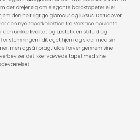
om det drejer sig om elegante baroktapeter eller
hjem den helt rigtige glamour og luksus. Derudover
rer den nye tapetkollektion fra Versace opulente
 den unikke kvalitet og æstetik en stilfuld og
r stemningen i dit eget hjem og sikrer med sin
oner, men også i pragtfulde farver gennem sine
r overbeviser det ikke-vævede tapet med sine
badeværelset.