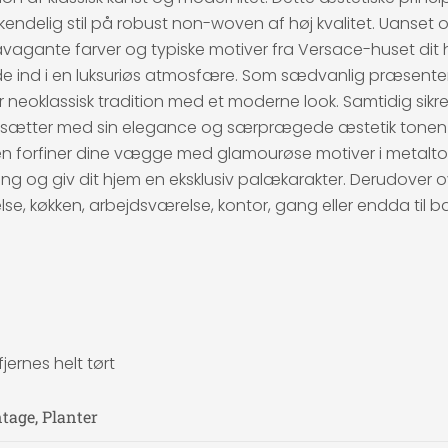
kendelig stil på robust non-woven af høj kvalitet. Uanset 
avagante farver og typiske motiver fra Versace-huset dit 
alde ind i en luksuriøs atmosfære. Som sædvanlig præsente
 neoklassisk tradition med et moderne look. Samtidig sikrer
 sætter med sin elegance og særprægede æstetik tonen fo
 Den forfiner dine vægge med glamourøse motiver i metalt
tning og giv dit hjem en eksklusiv palækarakter. Derudove
lse, køkken, arbejdsværelse, kontor, gang eller endda til 
ernes helt tørt
tage, Planter