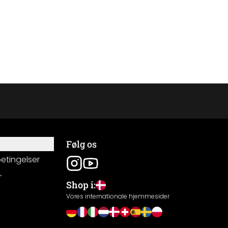
Følg os
betingelser
r
Shop i:
g
Vores internationale hjemmesider