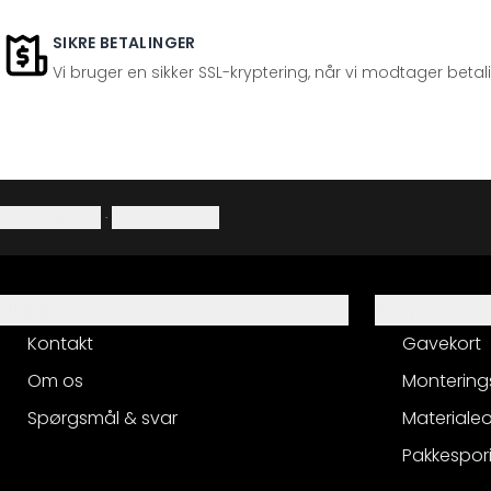
SIKRE BETALINGER
Vi bruger en sikker SSL-kryptering, når vi modtager betal
Privatlivspolitik
·
Fortrydelsesret
Hjælp
Service
Kontakt
Gavekort
Om os
Montering
Spørgsmål & svar
Materialeo
Pakkespor