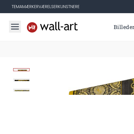
TEMA
MÆRKER
VÆRELSER
KUNSTNERE
Billede