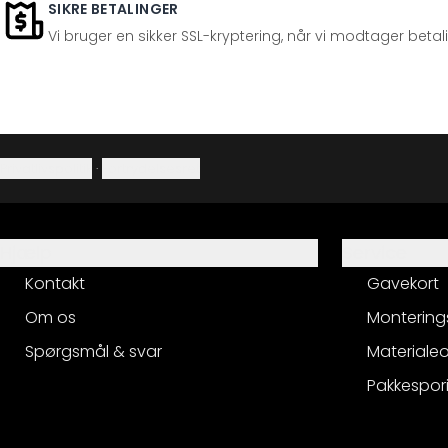
SIKRE BETALINGER
Vi bruger en sikker SSL-kryptering, når vi modtager betal
Privatlivspolitik
·
Fortrydelsesret
Hjælp
Service
Kontakt
Gavekort
Om os
Montering
Spørgsmål & svar
Materialeo
Pakkespor