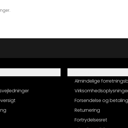
inger.
Information
Almindelige forretnings
svejledninger
Virksomhedsoplysninge
versigt
Forsendelse og betalin
ing
Returnering
Fortrydelsesret