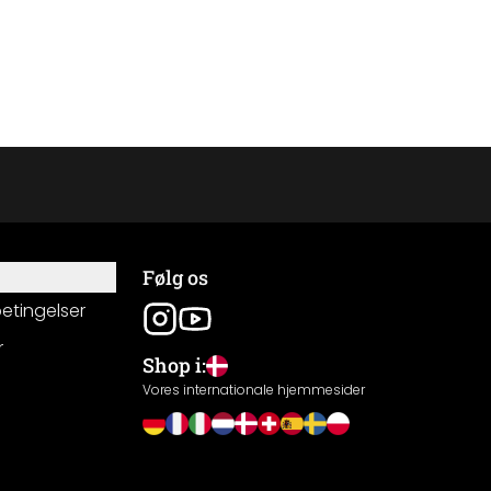
Følg os
betingelser
r
Shop i:
g
Vores internationale hjemmesider