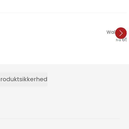
Wallstick
657
fra
roduktsikkerhed