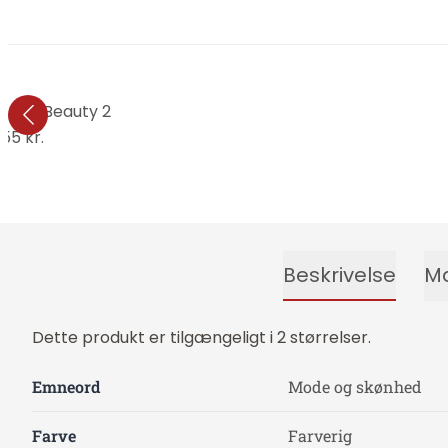
 - Car Beauty 2
55 kr.
Beskrivelse
Ma
Dette produkt er tilgængeligt i 2 størrelser.
Emneord
Mode og skønhed
Farve
Farverig