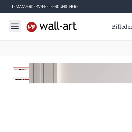
TEMA
MÆRKER
VÆRELSER
KUNSTNERE
Billede