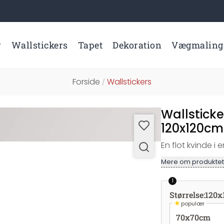
r
Wallstickers
Tapet
Dekoration
Vægmaling
Forside
Wallstickers
/
Wallsticke
120x120cm
En flot kvinde i e
Mere om produktet
1
Størrelse
:
120x
★
populær
70x70cm