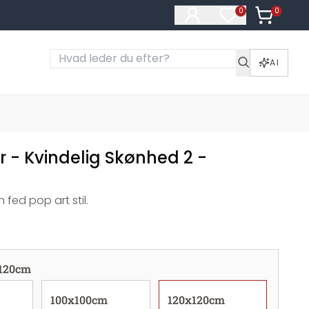
0
Varer i ku
0
Varer på ønske
AI
r - Kvindelig Skønhed 2 -
n fed pop art stil.
120cm
100x100cm
120x120cm