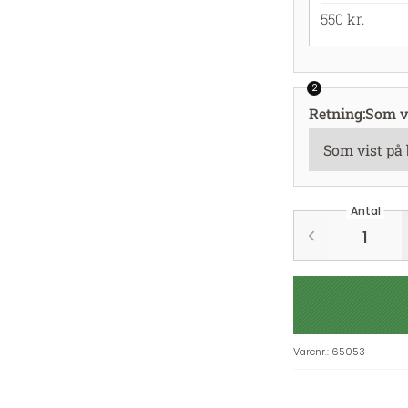
550 kr.
2
Retning
:
Som vi
Antal
Varenr.
:
65053