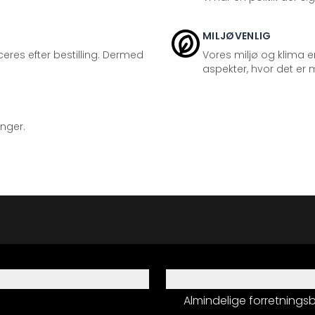
MILJØVENLIG
eres efter bestilling. Dermed
Vores miljø og klima er
aspekter, hvor det er m
inger.
Information
Almindelige forretnings