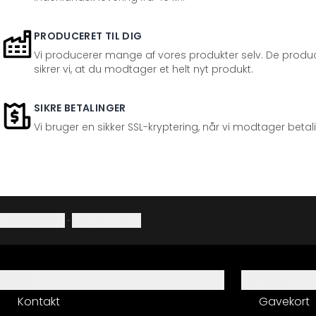
PRODUCERET TIL DIG
Vi producerer mange af vores produkter selv. De produc
sikrer vi, at du modtager et helt nyt produkt.
SIKRE BETALINGER
Vi bruger en sikker SSL-kryptering, når vi modtager betal
Privatlivspolitik
·
Fortrydelsesret
Hjælp
Service
Kontakt
Gavekort