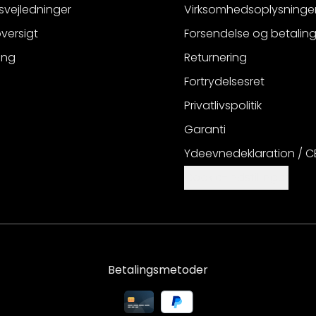
svejledninger
Virksomhedsoplysninge
versigt
Forsendelse og betalin
ing
Returnering
Fortrydelsesret
Privatlivspolitik
Garanti
Ydeevnedeklaration / 
Cookie-indstillinger
Betalingsmetoder