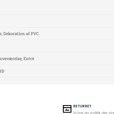
, Dekoration af PVC
Soveværelse, Entré
 3D
RETURRET
Vi har en politik der s