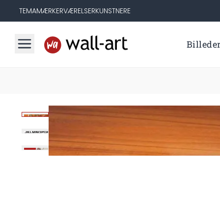
TEMA
MÆRKER
VÆRELSER
KUNSTNERE
Billede