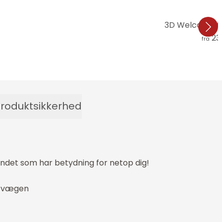
3D Welcome 
231
fra
roduktsikkerhed
andet som har betydning for netop dig!
å vægen