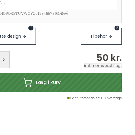
MNOPQRSTUVWXYZ0123456789&ÆØÅ
14
2
te design
Tilbehør
50 kr.
inkl. moms excl. fragt
Læg i kurv
Klar til forsendelse
: 1-3 hverdage