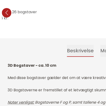
aver - 26 bogstaver
6 kr.
Beskrivelse
Ma
3D Bogstaver - ca. 10 cm
Med disse bogstaver gælder det om at være kreativ. B
3D Bogstaverne er fremstillet af et letvægtigt sku
Noter venligst:
Bogstaverne F og P, samt tallene 4 og 7