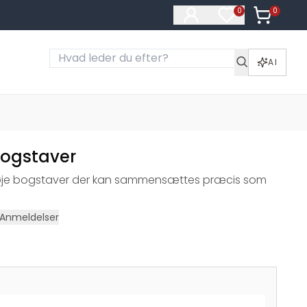
0
Varer i ku
0
Varer på ønske
AI
Bogstaver
høje bogstaver der kan sammensættes præcis som
Anmeldelser