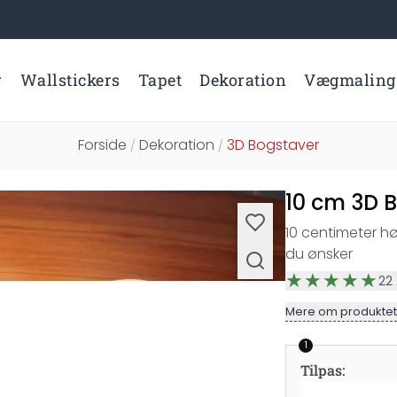
r
Wallstickers
Tapet
Dekoration
Vægmaling
Forside
Dekoration
3D Bogstaver
/
/
10 cm 3D 
10 centimeter 
du ønsker
22
Mere om produktet
1
Tilpas
: