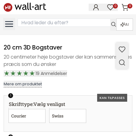
0
0
Varer i
Varer på øn
AI
20 cm 3D Bogstaver
20 centimeter høje bogstaver der kan sammensættes
præcis som du ønsker
19
Anmeldelser
Mere om produktet
1
KAN TILPASSES
Skrifttype
:
Vælg venligst
Courier
Swiss