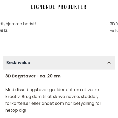
LIGNENDE PRODUKTER
dt, hjemme bedst!
3D 
69 kr.
1
fra
Beskrivelse
3D Bogstaver - ca. 20 cm
Med disse bogstaver gælder det om at være
kreativ. Brug dem til at skrive navne, stedder,
forkortelser eller andet som har betydning for
netop dig!