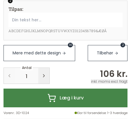
2
Tilpas
:
ABCDEFGHIJKLMNOPQRSTUVWXYZ0123456789&ÆØÅ
14
2
Mere med dette design
Tilbehør
Antal
106 kr.
inkl. moms excl. fragt
Læg i kurv
Varenr.
:
3D-1024
Klar til forsendelse
: 1-3 hverdage