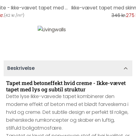
-20%
Tapet i betonlook Rosé Offwhite - Ikke-vævet tapet med lys og blød struktur
Ikke-vævet tapet med skinne
r.
346 kr.
275 
(
42 kr./m²
)
Beskrivelse
Tapet med betoneffekt hvid creme - Ikke-vævet
tapet med lys og subtil struktur
Dette lyse Ikke-vævede tapet kombinerer den
moderne effekt af beton med et blødt farveskema i
hvid og creme. Det subtile design er perfekt til rolige,
beherskede rumkoncepter og skaber en luftig,
stilfuld boligatmosfære.
Tapetet er lavet af non-woven stof af høj kvalitet, er