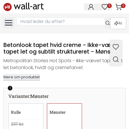
0
0
Varer i
Varer på øn
AI
Betonlook tapet hvid creme - Ikke-vævet
tapet let og subtilt struktureret - Mønster
Metropolitan Stories Hot Spots - Ikke-vævet tapet i et
let betonlook, hvidt og cremefarvet
Mere om produktet
1
Varianter
:
Mønster
Rulle
Mønster
337 kr.