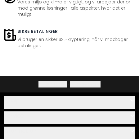
Vores miljø og klima er vigtigt, og vi arbejder derfor
mod grønne løsninger i alle aspekter, hvor det er
muligt.
SIKRE BETALINGER
Vi bruger en sikker SSL-kryptering, når vi modtager
betalinger.
Privatlivspolitik
·
Fortrydelsesret
Hjælp
Kontakt
Service
Om os
Gavekort
Information
Spørgsmål & svar