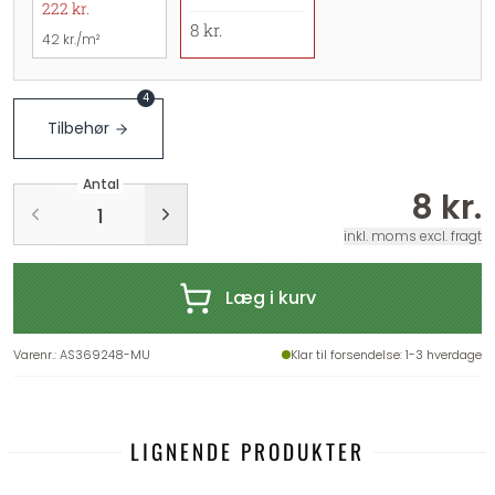
222 kr.
8 kr.
42 kr./m²
4
Tilbehør
Antal
8 kr.
inkl. moms excl. fragt
Læg i kurv
Varenr.
:
AS369248-MU
Klar til forsendelse
: 1-3 hverdage
LIGNENDE PRODUKTER