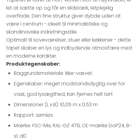
let at sætte op og får en slidstærk, letplejelig
overflade. Den fine struktur giver dybde uden at
være i centrum - ideelt til minimalistiske og
skandinaviske indretningsstile.
Optimalt til soveværelser, stuer eller køkkener - dette
tapet skaber en lys og indbydende atmosfære med
en moderne karakter.
Produktegenskaber:
Baggrundsmateriale: Ikke-vævet
Egenskaber: meget modstandsdygtig over for
vask, god lysægthed, kan fjernes helt tørt
Dimensioner (L x B): 10,05 m x 0,53 m
Rapport: sømløs
Mærke: FSC-Mix, RAL-GZ 479, CE-mærke DoP24, B-
s1, d0