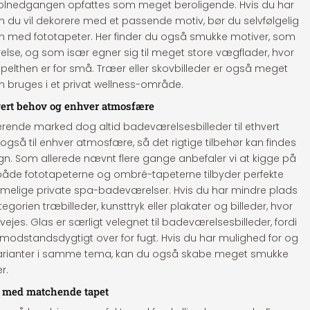
solnedgangen opfattes som meget beroligende. Hvis du har
 du vil dekorere med et passende motiv, bør du selvfølgelig
en med fototapeter. Her finder du også smukke motiver, som
relse, og som især egner sig til meget store vægflader, hvor
impelthen er for små. Træer eller skovbilleder er også meget
 bruges i et privat wellness-område.
hvert behov og enhver atmosfære
værende marked dog altid badeværelsesbilleder til ethvert
gså til enhver atmosfære, så det rigtige tilbehør kan findes
gn. Som allerede nævnt flere gange anbefaler vi at kigge på
a både fototapeterne og ombré-tapeterne tilbyder perfekte
mmelige private spa-badeværelser. Hvis du har mindre plads
tegorien træbilleder, kunsttryk eller plakater og billeder, hvor
ejes. Glas er særligt velegnet til badeværelsesbilleder, fordi
r modstandsdygtigt over for fugt. Hvis du har mulighed for og
e varianter i samme tema, kan du også skabe meget smukke
r.
t med matchende tapet