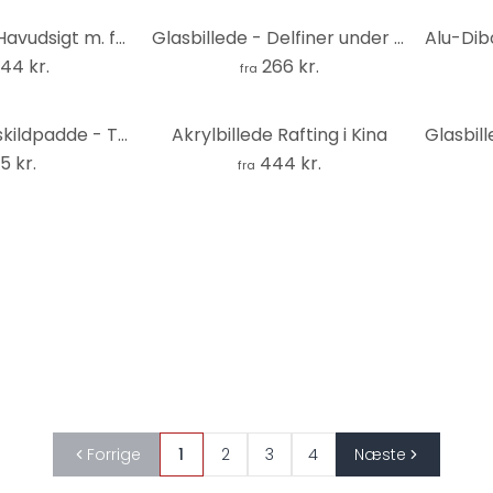
Glasbillede - Havudsigt m. fyrtårn - Rund
Glasbillede - Delfiner under Vand
44 kr.
266 kr.
fra
Svømmende skildpadde - Træ print
Akrylbillede Rafting i Kina
5 kr.
444 kr.
fra
Forrige
1
2
3
4
Næste