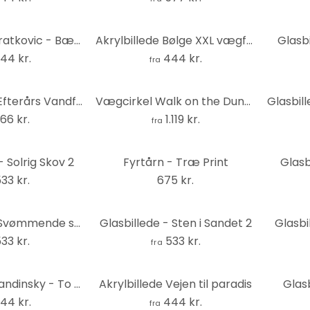
Akrylbillede Bratkovic - Bænken
Akrylbillede Bølge XXL vægfoto
Glasb
44 kr.
444 kr.
fra
Glasbillede - Efterårs Vandfald
Vægcirkel Walk on the Dune Beach-sæt (3 dele) – print på aluminium (Alu-Dibond)
66 kr.
1.119 kr.
fra
- Solrig Skov 2
Fyrtårn - Træ Print
Glasb
33 kr.
675 kr.
Glasbillede - Svømmende skildpadde
Glasbillede - Sten i Sandet 2
Glasbi
33 kr.
533 kr.
fra
Akrylbillede Kandinsky - To bevægelser
Akrylbillede Vejen til paradis
Glasb
44 kr.
444 kr.
fra