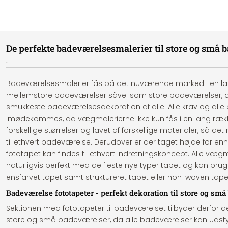
De perfekte badeværelsesmalerier til store og små 
.
Badeværelsesmalerier fås på det nuværende marked i en la
mellemstore badeværelser såvel som store badeværelser, 
smukkeste badeværelsesdekoration af alle. Alle krav og alle
imødekommes, da vægmalerierne ikke kun fås i en lang ræk
forskellige størrelser og lavet af forskellige materialer, så de
til ethvert badeværelse. Derudover er der taget højde for enhve
fototapet kan findes til ethvert indretningskoncept. Alle væ
naturligvis perfekt med de fleste nye typer tapet og kan brug
ensfarvet tapet samt struktureret tapet eller non-woven tap
Badeværelse fototapeter - perfekt dekoration til store og sm
Sektionen med fototapeter til badeværelset tilbyder derfor de
store og små badeværelser, da alle badeværelser kan udsty