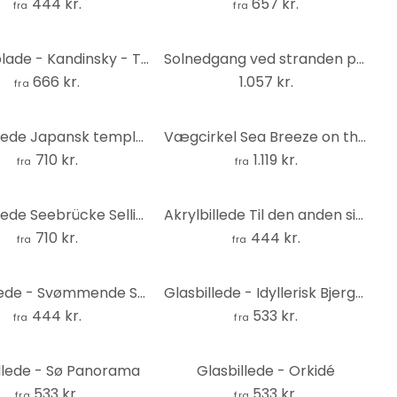
444 kr.
657 kr.
fra
fra
Stænkplade - Kandinsky - To bevægelser
Solnedgang ved stranden panorama - Print på træ
666 kr.
1.057 kr.
fra
Akrylbillede Japansk temple 2 - Panorama
Vægcirkel Sea Breeze on the Coast-sæt (3 dele) – print på aluminium (Alu-Dibond)
710 kr.
1.119 kr.
fra
fra
Akrylbillede Seebrücke Sellin - Panorama
Akrylbillede Til den anden side
710 kr.
444 kr.
fra
fra
Glasbillede - Svømmende Skildpadder - Rund
Glasbillede - Idyllerisk Bjergsø
444 kr.
533 kr.
fra
fra
llede - Sø Panorama
Glasbillede - Orkidé
533 kr.
533 kr.
fra
fra