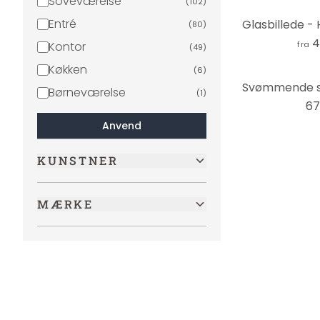
Soveværelse
(
102
)
Entré
(
80
)
4
Kontor
fra
(
49
)
Køkken
(
6
)
Børneværelse
(
1
)
67
Anvend
KUNSTNER
MÆRKE