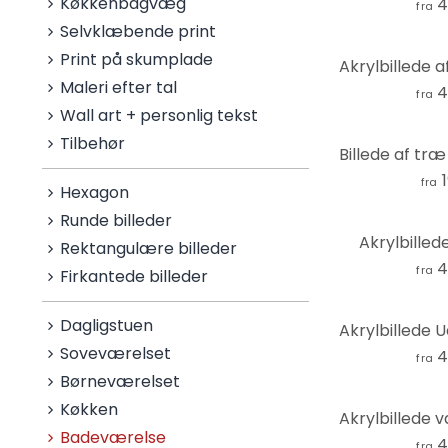
Køkkenbagvæg
4
fra
Selvklæbende print
Print på skumplade
Maleri efter tal
4
fra
Wall art + personlig tekst
Tilbehør
fra
Hexagon
Runde billeder
Akrylbilled
Rektangulære billeder
4
fra
Firkantede billeder
Dagligstuen
Soveværelset
4
fra
Børneværelset
Køkken
Badeværelse
4
fra