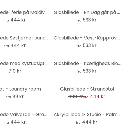
Akrylbillede-ferie på Maldiverne
Glasbillede - En Dag går på Hæld
444 kr.
533 kr.
fra
fra
Akrylbillede Søstjerne i sandet
Glasbillede - Vest-Kapprovinsen
444 kr.
533 kr.
fra
fra
Akrylbillede med kystudsigt - 60x40 cm
Glasbillede - Kærligheds Blomster
710 kr.
533 kr.
fra
-9%
at - Laundry room
Glasbillede - Strandstol
89 kr.
488 kr.
444 kr.
fra
fra
Akrylbillede Valverde - Grøn frø
Akrylbillede 1X Studio - Palmer
444 kr.
444 kr.
fra
fra