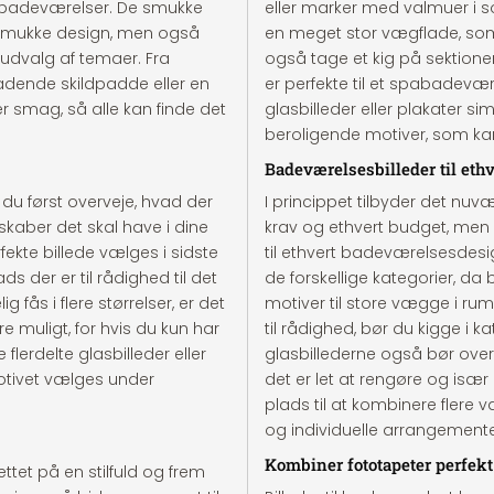
tebadeværelser. De smukke
eller marker med valmuer i 
 smukke design, men også
en meget stor vægflade, som
udvalg af temaer. Fra
også tage et kig på sektion
 badende skildpadde eller en
er perfekte til et spabadevæ
 smag, så alle kan finde det
glasbilleder eller plakater s
beroligende motiver, som kan
Badeværelsesbilleder til et
 du først overveje, hvad der
I princippet tilbyder det nu
kaber det skal have i dine
krav og ethvert budget, men o
erfekte billede vælges i sidste
til ethvert badeværelsesdesi
s der er til rådighed til det
de forskellige kategorier, d
fås i flere størrelser, er det
motiver til store vægge i ru
være muligt, for hvis du kun har
til rådighed, bør du kigge i ka
flerdelte glasbilleder eller
glasbillederne også bør overv
motivet vælges under
det er let at rengøre og isæ
plads til at kombinere fler
og individuelle arrangemente
Kombiner fototapeter perfek
ettet på en stilfuld og frem