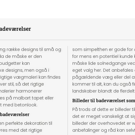
badeværelser
ng række designs til små og
som simpelthen er gode for øje
da de måske er den
for mens en potentiel kunde
 budgetter kan
måske lide solnedgange ved ha
ke designs, men også i
eget valg her. Det anbefales o
t rigtige vægmaleri kan findes
pågældende væg eller del af
r stil, så det rigtige
kommer til alt, kan du også 
gmalerier harmonerer
landskaber blandt de flerdelte
es på malbart tapet eller
Billeder til badeværelset so
et med betonlook.
På trods af dette er billeder 
å badeværelser
det er meget vanskeligt at sig
n perfekte dekoration til
billeder der overhovedet er wel
res med det rigtige
anbefalinger og råd kan selv