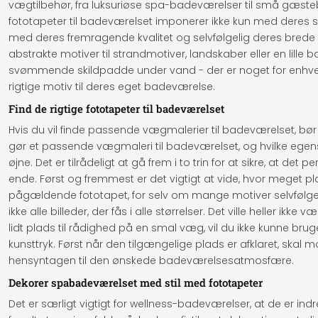
vægtilbehør, fra luksuriøse spa-badeværelser til små gæs
fototapeter til badeværelset imponerer ikke kun med deres
med deres fremragende kvalitet og selvfølgelig deres brede 
abstrakte motiver til strandmotiver, landskaber eller en lille
svømmende skildpadde under vand - der er noget for enhver
rigtige motiv til deres eget badeværelse.
Find de rigtige fototapeter til badeværelset
Hvis du vil finde passende vægmalerier til badeværelset, bør
gør et passende vægmaleri til badeværelset, og hvilke egens
øjne. Det er tilrådeligt at gå frem i to trin for at sikre, at det p
ende. Først og fremmest er det vigtigt at vide, hvor meget plad
pågældende fototapet, for selv om mange motiver selvfølgelig 
ikke alle billeder, der fås i alle størrelser. Det ville heller ikke 
lidt plads til rådighed på en smal væg, vil du ikke kunne bruge 
kunsttryk. Først når den tilgængelige plads er afklaret, skal 
hensyntagen til den ønskede badeværelsesatmosfære.
Dekorer spabadeværelset med stil med fototapeter
Det er særligt vigtigt for wellness-badeværelser, at de er indr