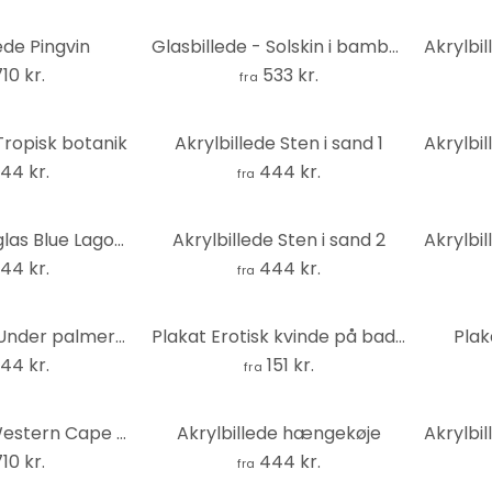
ede Pingvin
Glasbillede - Solskin i bambusskoven panorama
710 kr.
533 kr.
fra
Tropisk botanik
Akrylbillede Sten i sand 1
44 kr.
444 kr.
fra
Akrylbillede i glas Blue Lagoon
Akrylbillede Sten i sand 2
44 kr.
444 kr.
fra
Glasbillede - Under palmerne - rundt
Plakat Erotisk kvinde på badeværelset - Toniolo
Plak
44 kr.
151 kr.
fra
Akrylbillede Western Cape - Panorama
Akrylbillede hængekøje
710 kr.
444 kr.
fra