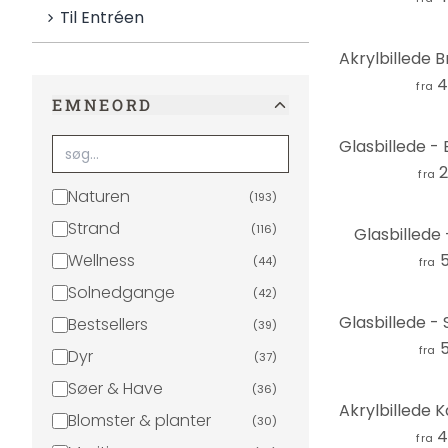
Til Entréen
4
fra
EMNEORD
2
fra
Naturen
(
193
)
Strand
(
116
)
Glasbillede 
Wellness
5
(
44
)
fra
Solnedgange
(
42
)
Bestsellers
(
39
)
5
fra
Dyr
(
37
)
Søer & Have
(
36
)
Blomster & planter
(
30
)
4
fra