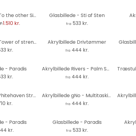
Glasbillede - To the other Side (3 dele)
Glasbillede - Sti af Sten
Ak
r.
1.510 kr.
533 kr.
fra
Glasbillede - Tower of strenght panorama
Akrylbillede Drivtømmer
Glasbil
33 kr.
444 kr.
fra
de - Paradis
Akrylbillede Rivers - Palm Springs
33 kr.
444 kr.
fra
Akrylbillede Whitehaven Strand - Panorama
Akrylbillede gNo - Multitasking
710 kr.
444 kr.
fra
de - Paradis
Glasbillede - Paradis
Akryl
44 kr.
533 kr.
fra