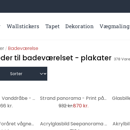
r
Wallstickers
Tapet
Dekoration
Vægmaling
der
Badeværelse
/
der til badeværelset - plakater
378
Vare
-7%
Stænkplade - Vanddråbe - Panorama
Strand panorama - Print på træ
66 kr.
932 kr.
870 kr.
Glasbillede - Foråret vågner - rundt
Acrylglasbild Seepanorama - schwarz/weiß
Akrylbi