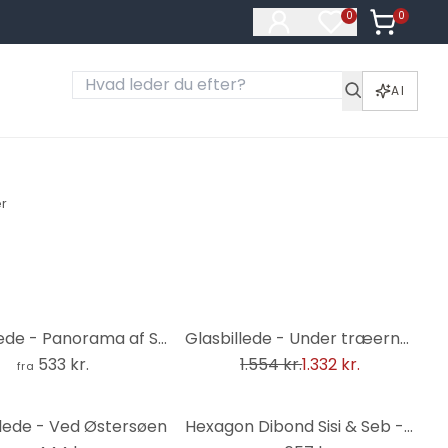
0
Varer i ku
0
Varer på ønske
AI
r
-14%
Glasbillede - Panorama af Sø ved Solnedgang
Glasbillede - Under træerne (3 dele)
533 kr.
1.554 kr.
1.332 kr.
fra
llede - Ved Østersøen
Hexagon Dibond Sisi & Seb - Sommerdrøm ved havet-sæt (3 dele)