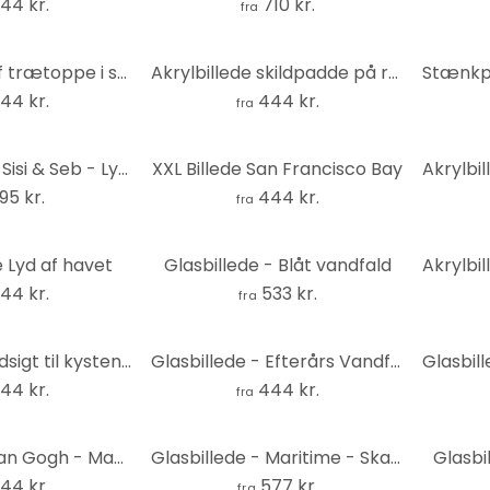
44 kr.
710 kr.
fra
Akrylbillede af trætoppe i skoven
Akrylbillede skildpadde på rejse
44 kr.
444 kr.
fra
Billede af træ Sisi & Seb - Lyserød parasol - Rund
XXL Billede San Francisco Bay
195 kr.
444 kr.
fra
e Lyd af havet
Glasbillede - Blåt vandfald
44 kr.
533 kr.
fra
Akrylbillede Udsigt til kysten - Sisi & Seb
Glasbillede - Efterårs Vandfald - Rund
44 kr.
444 kr.
fra
Akrylbillede van Gogh - Mandelblomst
Glasbillede - Maritime - Skaller på en solrig strand - Treechild - Panorama
Glasbi
44 kr.
577 kr.
fra