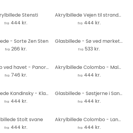
rylbillede Stensti
Akrylbillede Vejen til stranden
444 kr.
444 kr.
fra
fra
lede - Sorte Zen Sten
Glasbillede - Sø ved mørkets frembrud
266 kr.
533 kr.
fra
fra
Træstub ved havet - Panorama – print på aluminium (Alu-Dibond)
Akrylbillede Colombo - Maldivernes undervandsverden
746 kr.
444 kr.
fra
fra
Akrylbillede Kandinsky - Klar forbindelse
Glasbillede - Søstjerne i Sandet - Rund
444 kr.
444 kr.
fra
fra
billede Stolt svane
Akrylbillede Colombo - Land i sigte
444 kr.
444 kr.
fra
fra