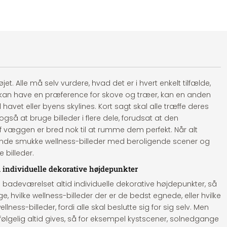
t. Alle må selv vurdere, hvad det er i hvert enkelt tilfælde,
 kan have en præference for skove og træer, kan en anden
vet eller byens skylines. Kort sagt skal alle træffe deres
gså at bruge billeder i flere dele, forudsat at den
 væggen er bred nok til at rumme dem perfekt. Når alt
finde smukke wellness-billeder med beroligende scener og
 billeder.
m individuelle dekorative højdepunkter
til badeværelset altid individuelle dekorative højdepunkter, så
e, hvilke wellness-billeder der er de bedst egnede, eller hvilke
lness-billeder, fordi alle skal beslutte sig for sig selv. Men
følgelig altid gives, så for eksempel kystscener, solnedgange