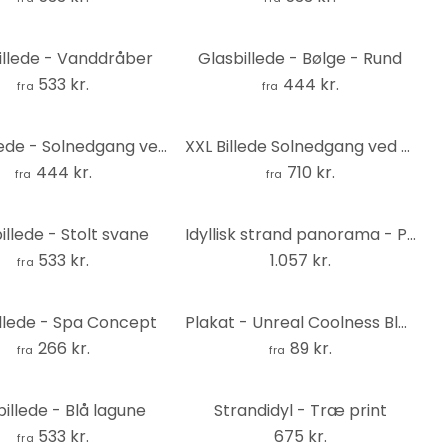
illede - Vanddråber
Glasbillede - Bølge - Rund
533 kr.
444 kr.
fra
fra
Glasbillede - Solnedgang ved vandet - Rund
XXL Billede Solnedgang ved stranden - Panorama
444 kr.
710 kr.
fra
fra
illede - Stolt svane
Idyllisk strand panorama - Print på træ
533 kr.
1.057 kr.
fra
llede - Spa Concept
Plakat - Unreal Coolness Black and White
266 kr.
89 kr.
fra
fra
illede - Blå lagune
Strandidyl - Træ print
533 kr.
675 kr.
fra