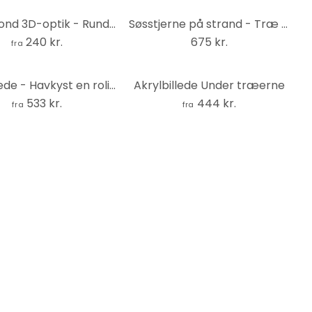
Alu-Dibond 3D-optik - Rund - Ocean Life – print på aluminium (Alu-Dibond)
Søsstjerne på strand - Træ print
240 kr.
675 kr.
fra
Glasbillede - Havkyst en rolig Aften
Akrylbillede Under træerne
533 kr.
444 kr.
fra
fra