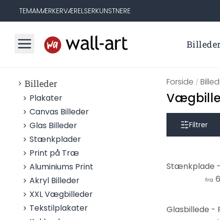
TEMA
MÆRKER
VÆRELSER
KUNSTNERE
Billede
Forside
Bille
Billeder
/
Vægbille
Plakater
Canvas Billeder
Glas Billeder
Filtrer
Stænkplader
Print på Træ
Aluminiums Print
6
Akryl Billeder
fra
XXL Vægbilleder
Tekstilplakater