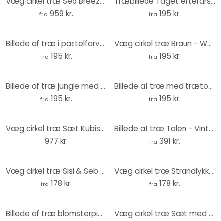
Væg cirkel træ Sea Breeze on the Coast-sæt (3 dele)
Træbillede Tåget efterårsdag - Eisenmann - Rund
959 kr.
195 kr.
fra
fra
Billede af træ i pastelfarver - Rundt
Væg cirkel træ Braun - World Map
195 kr.
195 kr.
fra
fra
Billede af træ jungle med papegøjer grøn - Bloomery Decor - Round
Billede af træ med trætoppe på himlen - rund
195 kr.
195 kr.
fra
fra
Væg cirkel træ Sæt Kubistika - Varm solnedgang i ferskenfarver (3 stk.)
Billede af træ Talen - Vintermorgen - Rund
977 kr.
391 kr.
fra
Væg cirkel træ Sisi & Seb - Magisk aftenhimmel ved havet
Væg cirkel træ Strandlykke ved Østersøen
178 kr.
178 kr.
fra
fra
Billede af træ blomsterpige i sommerhave - Hülya - Rund
Væg cirkel træ Sæt med kystflair (3 dele)