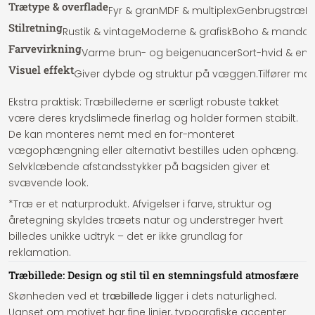
Trætype & overflade
Fyr & gran
MDF & multiplex
Genbrugstræ
Fi
Stilretning
Rustik & vintage
Moderne & grafisk
Boho & mandal
Farvevirkning
Varme brun- og beigenuancer
Sort-hvid & ens
Visuel effekt
Giver dybde og struktur på væggen.
Tilfører mo
Ekstra praktisk: Træbillederne er særligt robuste takket
være deres krydslimede finerlag og holder formen stabilt.
De kan monteres nemt med en for-monteret
vægophængning eller alternativt bestilles uden ophæng.
Selvklæbende afstandsstykker på bagsiden giver et
svævende look.
*Træ er et naturprodukt. Afvigelser i farve, struktur og
åretegning skyldes træets natur og understreger hvert
billedes unikke udtryk – det er ikke grundlag for
reklamation.
Træbillede: Design og stil til en stemningsfuld atmosfære
Skønheden ved et
træbillede
ligger i dets naturlighed.
Uanset om motivet har fine linjer, typografiske accenter