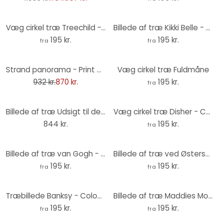
Væg cirkel træ Treechild - Bouquet of Dried Flowers
Billede af træ Kikki Belle - Dinosaurernes eventyr - Rund
195 kr.
195 kr.
fra
fra
-7%
Strand panorama - Print på træ
Væg cirkel træ Fuldmåne
932 kr.
870 kr.
195 kr.
fra
Billede af træ Udsigt til de rolige bjerge (3 stk.) - Rund
Væg cirkel træ Disher - Colourful Poppies
844 kr.
195 kr.
fra
Billede af træ van Gogh - Mandelblomst Okker - Rundt
Billede af træ ved Østersøen - Rundt
195 kr.
195 kr.
fra
fra
Træbillede Banksy - Coloured Rain
Billede af træ Maddies Mood - Jota de jai - Rund
195 kr.
195 kr.
fra
fra