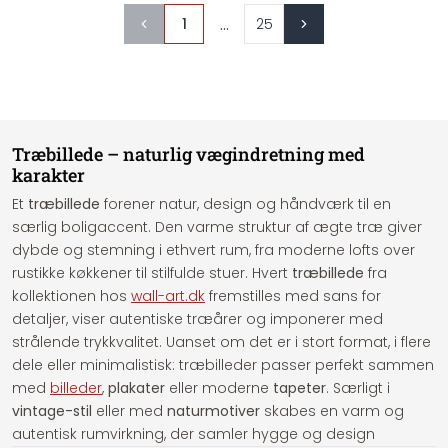
...
1
25
Træbillede – naturlig vægindretning med
karakter
Et
træbillede
forener natur, design og håndværk til en
særlig boligaccent. Den varme struktur af ægte træ giver
dybde og stemning i ethvert rum, fra moderne lofts over
rustikke køkkener til stilfulde stuer. Hvert
træbillede
fra
kollektionen hos
wall-art.dk
fremstilles med sans for
detaljer, viser autentiske træårer og imponerer med
strålende trykkvalitet. Uanset om det er i stort format, i flere
dele eller minimalistisk: træbilleder passer perfekt sammen
med
billeder
,
plakater
eller moderne
tapeter
. Særligt i
vintage-stil
eller med
naturmotiver
skabes en varm og
autentisk rumvirkning, der samler hygge og design