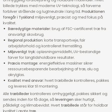
omhyggelig forarbejdning og holdbare materialer. Hvert
billede trykkes med moderne UV-teknologi, så farverne
forbliver strålende og lugtneutrale i lang tid.
Produktionen
foregår i Tyskland
miljøvenligt, præcist og med fokus på
kvalitet.
Bæredygtige materialer:
brug af FSC-certificeret træ fra
ansvarligt skovbrug.
Regional produktion:
korte transportveje, fair
arbejdsforhold og kontrolleret fremstilling.
Miljøvenligt tryk:
opløsningsmiddelfri, UV-bestandige
farver for langtidsholdbare resultater.
Præcis montage:
energieffektive maskiner sikrer
ressourcebesparende bearbejdning af træ, alu og
akrylglas.
Kvalitet med ansvar:
hvert træbillede kontrolleres, pakkes
og leveres klar til montering.
Alle
træbilleder
kontrolleres omhyggeligt, pakkes sikkert og
sendes inden for få dage, så
leveringen
sker hurtigt,
pålideligt og klimabevidst. Hvert
træbillede
står for holdbar
kvalitet i ægte
træ
.