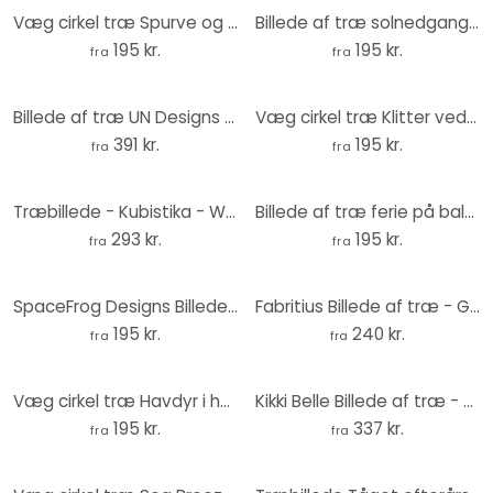
Væg cirkel træ Spurve og rødben - UN Designs
Billede af træ solnedgang over strand og hav - Sisi & Seb - Round
195 kr.
195 kr.
fra
fra
Billede af træ UN Designs - Vintage blomster - Runde
Væg cirkel træ Klitter ved solnedgang
391 kr.
195 kr.
fra
fra
Træbillede - Kubistika - Winter Morning - Rund
Billede af træ ferie på balkonen - Tomljanovic - Round
293 kr.
195 kr.
fra
fra
SpaceFrog Designs Billede af træ - Morgenruhe - Rund
Fabritius Billede af træ - Guldfinken
195 kr.
240 kr.
fra
fra
Væg cirkel træ Havdyr i havets dyb - Oliver Robins
Kikki Belle Billede af træ - Skovsjov - Rund
195 kr.
337 kr.
fra
fra