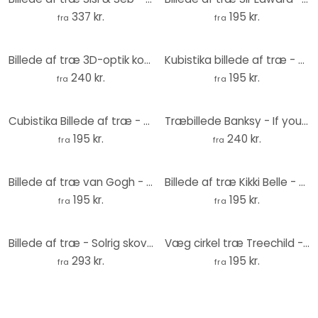
337 kr.
195 kr.
fra
fra
Billede af træ 3D-optik koøje - Lyden af et hav - Rund
Kubistika billede af træ - Min natur - Rund
240 kr.
195 kr.
fra
fra
Cubistika Billede af træ - Livets træ - Guld - Rund
Træbillede Banksy - If you get tired
195 kr.
240 kr.
fra
fra
Billede af træ van Gogh - Mandelblomst Rosé - Rund
Billede af træ Kikki Belle - Bjørnekongen - Rund
195 kr.
195 kr.
fra
fra
Billede af træ - Solrig skov - Rund
Væg cirkel træ Treechild - solnedgang over klitterne
293 kr.
195 kr.
fra
fra