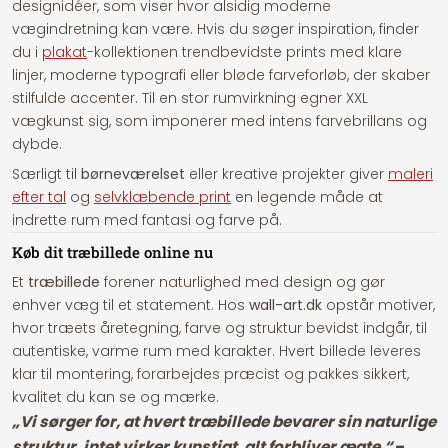
designidéer, som viser hvor alsidig moderne
vægindretning kan være. Hvis du søger inspiration, finder
du i
plakat
-kollektionen trendbevidste prints med klare
linjer, moderne typografi eller bløde farveforløb, der skaber
stilfulde accenter. Til en stor rumvirkning egner XXL
vægkunst sig, som imponerer med intens farvebrillans og
dybde.
Særligt til
børneværelset
eller kreative projekter giver
maleri
efter tal
og
selvklæbende print
en legende måde at
indrette rum med fantasi og farve på.
Køb dit træbillede online nu
Et
træbillede
forener naturlighed med design og gør
enhver væg til et statement. Hos
wall-art.dk
opstår motiver,
hvor træets åretegning, farve og struktur bevidst indgår, til
autentiske, varme rum med karakter. Hvert billede leveres
klar til montering, forarbejdes præcist og pakkes sikkert,
kvalitet du kan se og mærke.
„Vi sørger for, at hvert træbillede bevarer sin naturlige
struktur, intet virker kunstigt, alt forbliver ægte.“
–