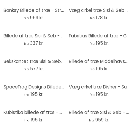
Banksy Billede af træ - Street art sæt - Rundt (3 stk.)
Væg cirkel træ Sisi & Seb - Pampas
959 kr.
178 kr.
fra
fra
Billede af træ Sisi & Seb - Varmluftsballon - Rund
Fabritius Billede af træ - Guldfinken - Rund
337 kr.
195 kr.
fra
fra
Sekskantet træ Sisi & Seb - Sommerdrøm ved havet-sæt (3 dele)
Billede af træ Middelhavshusets facade i Lissabon - Zwart - Round
577 kr.
195 kr.
fra
fra
SpaceFrog Designs Billede af træ - Retro sommer - Rund
Væg cirkel træ Disher - Summer Flower
195 kr.
195 kr.
fra
fra
Kubistika billede af træ - Vinterdrøm - Rund
Billede af træ Sisi & Seb - Sommerfølelsessæt - Rundt (3 dele)
195 kr.
959 kr.
fra
fra