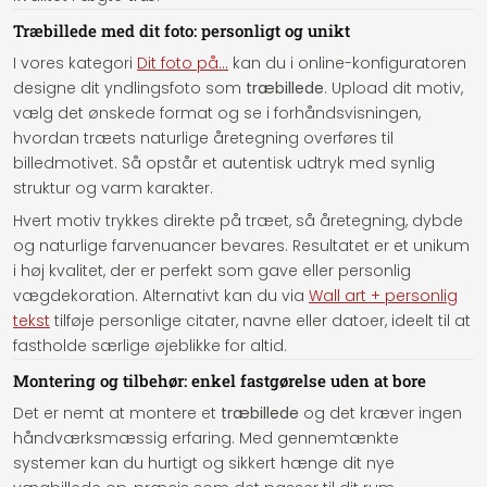
Træbillede med dit foto: personligt og unikt
I vores kategori
Dit foto på...
kan du i online-konfiguratoren
designe dit yndlingsfoto som
træbillede
. Upload dit motiv,
vælg det ønskede format og se i forhåndsvisningen,
hvordan træets naturlige åretegning overføres til
billedmotivet. Så opstår et autentisk udtryk med synlig
struktur og varm karakter.
Hvert motiv trykkes direkte på træet, så åretegning, dybde
og naturlige farvenuancer bevares. Resultatet er et unikum
i høj kvalitet, der er perfekt som gave eller personlig
vægdekoration. Alternativt kan du via
Wall art + personlig
tekst
tilføje personlige citater, navne eller datoer, ideelt til at
fastholde særlige øjeblikke for altid.
Montering og tilbehør: enkel fastgørelse uden at bore
Det er nemt at montere et
træbillede
og det kræver ingen
håndværksmæssig erfaring. Med gennemtænkte
systemer kan du hurtigt og sikkert hænge dit nye