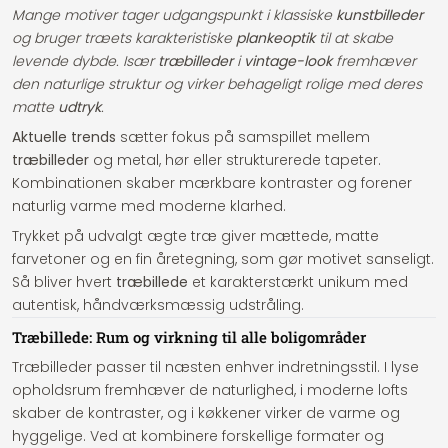
Mange motiver tager udgangspunkt i klassiske
kunstbilleder
og bruger træets karakteristiske
plankeoptik
til at skabe
levende dybde. Især
træbilleder
i
vintage-look
fremhæver
den naturlige struktur og virker behageligt rolige med deres
matte
udtryk
.
Aktuelle trends
sætter fokus på samspillet mellem
træbilleder
og metal, hør eller strukturerede tapeter.
Kombinationen skaber mærkbare kontraster og forener
naturlig varme med moderne klarhed.
Trykket på udvalgt ægte træ giver mættede, matte
farvetoner og en fin åretegning, som gør motivet sanseligt.
Så bliver hvert
træbillede
et karakterstærkt unikum med
autentisk, håndværksmæssig udstråling.
Træbillede: Rum og virkning til alle boligområder
Træbilleder passer til næsten enhver indretningsstil. I lyse
opholdsrum fremhæver de naturlighed, i moderne lofts
skaber de kontraster, og i køkkener virker de varme og
hyggelige. Ved at kombinere forskellige formater og