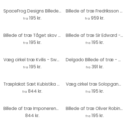
SpaceFrog Designs Billede af træ - Elegance - Rund
Billede af træ Fredriksson - Golden Mountains Set - Round (3 pieces)
195 kr.
959 kr.
fra
fra
Billede af træ Tåget skov - Rund
Billede af træ Sir Edward - Sommerfugleenge - Rund
195 kr.
195 kr.
fra
fra
Væg cirkel træ Kvilis - Sweet Forest Animals
Delgado Billede af træ - Meadow magic - Rund
195 kr.
391 kr.
fra
fra
Træplakat Sæt Kubistika - Varm solnedgang i ferskenfarver (3 stk.)
Væg cirkel træ Solopgang i landskabet rundt - Kubistika
844 kr.
195 kr.
fra
fra
Billede af træ Imponerende bjerglandskaber (3 stk.) - Rund
Billede af træ Oliver Robins - Treehouse Party - Round
844 kr.
195 kr.
fra