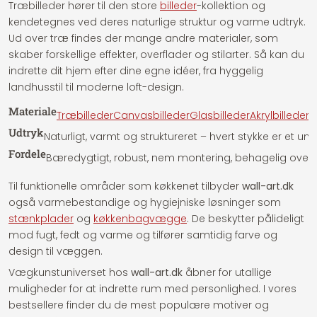
Træbilleder hører til den store
billeder
-kollektion og
kendetegnes ved deres naturlige struktur og varme udtryk.
Ud over træ findes der mange andre materialer, som
skaber forskellige effekter, overflader og stilarter. Så kan du
indrette dit hjem efter dine egne idéer, fra hyggelig
landhusstil til moderne loft-design.
Materiale
Træbilleder
Canvasbilleder
Glasbilleder
Akrylbilleder
A
Udtryk
Naturligt, varmt og struktureret – hvert stykke er et u
Fordele
Bæredygtigt, robust, nem montering, behagelig overfla
Til funktionelle områder som køkkenet tilbyder
wall-art.dk
også varmebestandige og hygiejniske løsninger som
stænkplader
og
køkkenbagvægge
. De beskytter pålideligt
mod fugt, fedt og varme og tilfører samtidig farve og
design til væggen.
Vægkunstuniverset hos
wall-art.dk
åbner for utallige
muligheder for at indrette rum med personlighed. I vores
bestsellere finder du de mest populære motiver og