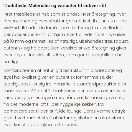
Træbillede: Materialer og varianter til enhver stil
Intet
træbillede
er helt som et andet. Hver åretegning, hver
farvenuance og hver struktur gør motivet til et unikum. Hos
wall-art.dk
finder du forskellige stilarter og træoverflader,
der passer perfekt til dit hjem. Hvert billede har en
tykkelse
på 10 mm
og fremstilles af
naturligt, ubehandlet træ
, robust,
autentisk og holdbart. Den karakteristiske åretegning giver
hvert tryk et individuelt udtryk, som gør dit vægbillede helt
særligt.
Kombinationen af naturlig træstruktur, fin plankeoptik og
tryk i høj kvalitet giver en autentisk fornemmelse, der
tydeligt adskiller sig fra industrielle standardprodukter eller
massevarer. Så opstår
træbilleder
, der ikke kun overbeviser
med design, men også med håndværksmæssig kvalitet,
fra det moderne loft til det hyggelige køkken, fra
børneværelset til den stilfulde lounge. Deres varme
udtryk
giver hvert rum et strejf af
natur
og skaber en atmosfære,
hvor kunst og boligkomfort mødes.