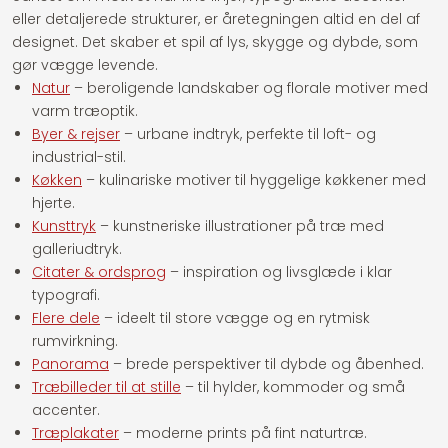
eller detaljerede strukturer, er åretegningen altid en del af
designet. Det skaber et spil af lys, skygge og dybde, som
gør vægge levende.
Natur
– beroligende landskaber og florale motiver med
varm træoptik.
Byer & rejser
– urbane indtryk, perfekte til loft- og
industrial-stil.
Køkken
– kulinariske motiver til hyggelige køkkener med
hjerte.
Kunsttryk
– kunstneriske illustrationer på træ med
galleriudtryk.
Citater & ordsprog
– inspiration og livsglæde i klar
typografi.
Flere dele
– ideelt til store vægge og en rytmisk
rumvirkning.
Panorama
– brede perspektiver til dybde og åbenhed.
Træbilleder til at stille
– til hylder, kommoder og små
accenter.
Træplakater
– moderne prints på fint naturtræ.