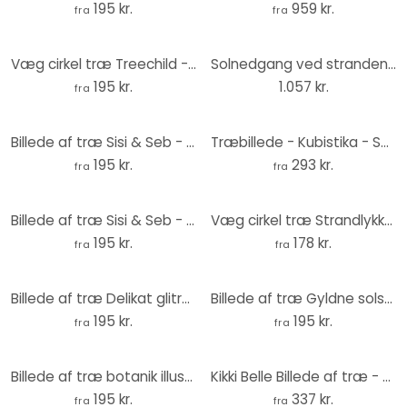
195 kr.
959 kr.
fra
fra
Væg cirkel træ Treechild - Happy People
Solnedgang ved stranden panorama - Print på træ
195 kr.
1.057 kr.
fra
Billede af træ Sisi & Seb - Lyserød parasol - Rund
Træbillede - Kubistika - Sun and Moon - Rund
195 kr.
293 kr.
fra
fra
Billede af træ Sisi & Seb - Eukalyptusgren - Rund
Væg cirkel træ Strandlykke ved Østersøen
195 kr.
178 kr.
fra
fra
Billede af træ Delikat glitrende blomster - Treechild - Rund
Billede af træ Gyldne solstråler - KsanaKalpa - Rund
195 kr.
195 kr.
fra
fra
Billede af træ botanik illustration af en mock kamelia - Walcott - Round
Kikki Belle Billede af træ - Jungle Jive - Rund
195 kr.
337 kr.
fra
fra