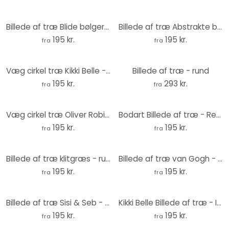
Billede af træ Blide bølger på stranden - Sisi & Seb - Rund
Billede af træ Abstrakte bølger i skumringens lys - Alpenglow Workshop - Round
195 kr.
195 kr.
fra
fra
Væg cirkel træ Kikki Belle - Jungle Jive
Billede af træ - rund
195 kr.
293 kr.
fra
fra
Væg cirkel træ Oliver Robins - Noahs Ark
Bodart Billede af træ - Retro Eiffeltårn med regnbue - Rundt
195 kr.
195 kr.
fra
fra
Billede af træ klitgræs - rund
Billede af træ van Gogh - Mandelblomst - Rund
195 kr.
195 kr.
fra
fra
Billede af træ Sisi & Seb - Grisling - Rund
Kikki Belle Billede af træ - Indfødte dyr i skoven - Rund
195 kr.
195 kr.
fra
fra