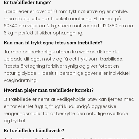
Er træbilleder tunge?
Træbilleder er lavet af 10 mm tykt naturtræ og er stabile,
men stadig lette nok til enkel montering. Et format på
60×40 cm vejer ca. 2 kg, større motiver op til 120×80 cm ca.
6 kg – perfekt til sikker ophængning.
Kan man få trykt egne fotos som træbillede?
Ja, med online-konfiguratoren fra wall-art.dk kan du
uploade dit eget motiv og få det trykt som
træbillede
.
Træets åretegning forbliver synlig og giver fotoet en
naturlig dybde – ideelt til personlige gaver eller individuel
vægindretning.
Hvordan plejer man træbilleder korrekt?
Et
træbillede
er nemt at vedligeholde. Støv kan fjernes med
en tør eller let fugtig, fnugfri klud. Undgå aggressive
rengøringsmidler for at beskytte den naturlige overflade
og trykket.
Er træbilleder håndlavede?