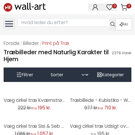
0
0
Varer i
Varer på øn
AI
Forside
Billeder
Print på Træ
/
/
Træbilleder med Naturlig Karakter til
2379
Varer
Hjem
Filtrer
Kategorier
-12%
-27%
Væg cirkel træ Kværnstrøm - Dew-covered sunrise
Træbillede - Kubistika - Warm Sunset - Rund (sæt af 3)
222 kr.
195 kr.
977 kr.
710 kr.
fra
fra
-1%
Væg cirkel træ Sisi & Seb - Sommerdrøm ved havet-sæt (3 dele)
Væg cirkel træ Udsigt over søen - Keller
1.066 kr.
1.057 kr.
195 kr.
fra
fra