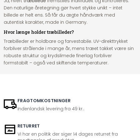
Ja, hvert
træbillede
fremstilles individuelt og kontrolleres.
Den naturlige åretegning gør hvert stykke unikt – intet
billede er helt ens. Så får du ægte håndværk med
autentisk karakter, made in Germany.
Hvor længe holder træbilleder?
Træbilleder er holdbare og farvestabile. UV-direkttrykket
forbliver strålende i mange år, mens træet takket være sin
robuste struktur og krydslimede finerlag forbliver
formstabilt – også ved skiftende temperaturer.
FRAGTOMKOSTNINGER
Indenlandsk levering fra 49 kr..
RETURRET
Vi har en politik der siger 14 dages returret fra