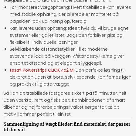
vægbillede op, præcis som det passer til dit rum.
For-monteret vægophæng:
Hvert træbillede kan leveres
med stabile ophæng, der allerede er monteret på
bagsiden, pak ud, hæng op, færdig.
Kan leveres uden ophæng:
Ideelt hvis du vil bruge egne
systemer eller gallerilister. Bagsiden forbliver glat og
fleksibel til individuelle løsninger.
Selvklæbende afstandsstykker:
Til et moderne,
svævende look på væggen. Afstandsstykkerne giver
ensartet afstand og et elegant skyggespil.
tesa® Powerstrips CLICK 4x2 M
:
Den perfekte løsning til
dekoration uden at bore, selvklæbende, kan fjernes igen
og praktisk til glatte vægge.
Så kan dit
træbillede
fastgøres sikkert på få minutter, helt
uden værktøj, rent og fleksibelt. Kombinationen af smart
tilbehør og høj forarbejdningskvalitet sørger for, at dit
motiv kommer perfekt til sin ret.
Sammenligning af vægbilleder: find materialet, der passer
til din stil