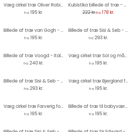
-20%
Væg cirkel træ Oliver Robins - Farverig bondegård med dyr
Kubistika billede af træ - Det åbne hav - Rund
195 kr.
222 kr.
178 kr.
fra
fra
Billede af træ van Gogh - Mandelblomst efterår - Rund
Billede af træ Sisi & Seb - Blå kakadue - Rund
195 kr.
293 kr.
fra
fra
Billede af træ Voogd - Italiensk landskab med paraplyfyrretræer - Rundt
Væg cirkel træ Sol og måne i orange - Kubistika
240 kr.
195 kr.
fra
fra
Billede af træ Sisi & Seb - Lyserød kakadue - Rund
Væg cirkel træ Bjergland flod - SpaceFrog Designs
293 kr.
195 kr.
fra
fra
Væg cirkel træ Farverig forårseng - SpaceFrog Designs
Billede af træ til babyværelset - Lille bamse med ballon - Magnusson - Rund
195 kr.
195 kr.
fra
fra
Billede af træ Sisi & Seb - På stranden - Rundt
Billede af træ Sir Edward - Fortryllende blomster - Rund