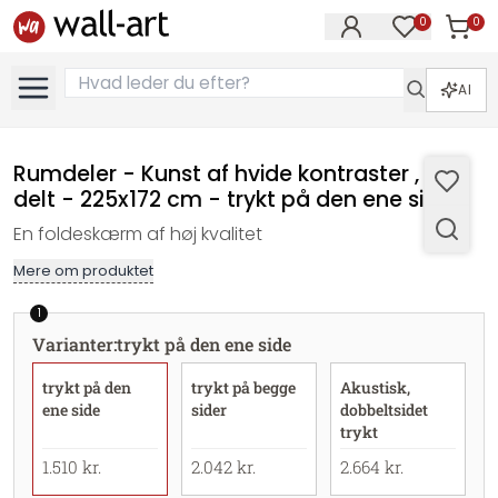
0
0
Varer i
Varer på øn
AI
Rumdeler - Kunst af hvide kontraster , 5-
delt - 225x172 cm - trykt på den ene side
En foldeskærm af høj kvalitet
Mere om produktet
1
Varianter
:
trykt på den ene side
trykt på den
trykt på begge
Akustisk,
ene side
sider
dobbeltsidet
trykt
1.510 kr.
2.042 kr.
2.664 kr.