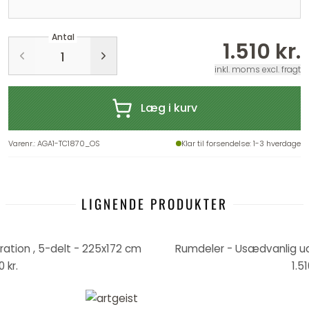
Antal
1.510 kr.
inkl. moms excl. fragt
Læg i kurv
Varenr.
:
AGA1-TC1870_OS
Klar til forsendelse
: 1-3 hverdage
LIGNENDE PRODUKTER
iration , 5-delt - 225x172 cm
Rumdeler - Usædvanlig uds
0 kr.
1.51