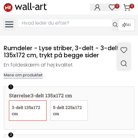
0
0
Varer i
Varer på øn
AI
Rumdeler - Lyse striber, 3-delt - 3-delt
135x172 cm, trykt på begge sider
En foldeskærm af høj kvalitet
Mere om produktet
1
Størrelse
:
3-delt 135x172 cm
3-delt 135x172
5-delt 225x172
cm
cm
2