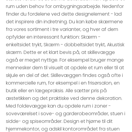
rum uden behov for ombygningsarbejde. Nedenfor
finder du fordelene ved dette designelement - lad
det inspirere din indretning. Du kan købe skærmene
fra vores sortiment i tre varianter, og hver af dem
opfylder en interessant funktion: Skærm -
enkeltsidet trykt, Skærm - dobbeltsidet trykt, Akustisk
skærm. Dette er et klart bevis på, at skillevægge
også er meget nyttige. For eksempel bruger mange
mennesker dem til visuelt at opdele et rum eller til at
skjule en del af det. Skillevæggen findes også ofte i
kommercielle rum, for eksempel i en frisørsalon, en
butik eller en lægepraksis. Alle sætter pris på
æstetikken og det praktiske ved denne dekoration.
Med foldevægge kan du opdele rum i zoner -
soveværelset i sove- og garderobeområder, stuen i
sidde- og spiseområder. Design et hjørne til dit
hjemmekontor, og adskil kontorområdet fra stuen