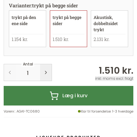
Varianter
:
trykt på begge sider
trykt på den
trykt på begge
Akustisk,
ene side
sider
dobbeltsidet
trykt
1.154 kr.
1.510 kr.
2.131 kr.
Antal
1.510 kr.
inkl. moms excl. fragt
Læg i kurv
Varenr.
:
AGA1-TC0680
Klar til forsendelse
: 1-3 hverdage