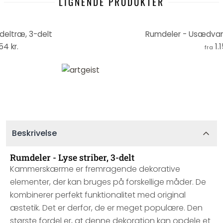
LIGNENDE PRODUKTER
eltræ, 3-delt
Rumdeler - Usædvanl
154 kr.
1.
fra
Beskrivelse
Rumdeler - Lyse striber, 3-delt
Kammerskærme er fremragende dekorative
elementer, der kan bruges på forskellige måder. De
kombinerer perfekt funktionalitet med original
æstetik. Det er derfor, de er meget populære. Den
største fordel er, at denne dekoration kan opdele et