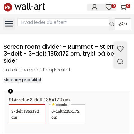
0
0
Varer i
Varer på øn
AI
Screen room divider - Rummet - Stjerner,
3-delt - 3-delt 135x172 cm, trykt på begge
sider
En foldeskærm af høj kvalitet
Mere om produktet
1
Størrelse
:
3-delt 135x172 cm
★
populær
3-delt 135x172
5-delt 225x172
cm
cm