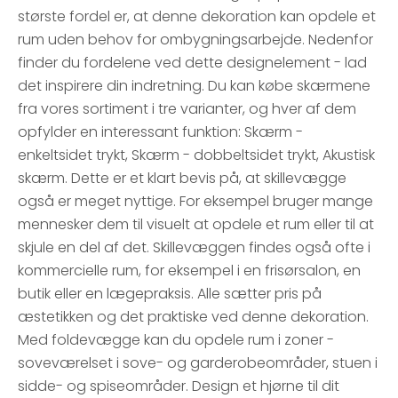
største fordel er, at denne dekoration kan opdele et
rum uden behov for ombygningsarbejde. Nedenfor
finder du fordelene ved dette designelement - lad
det inspirere din indretning. Du kan købe skærmene
fra vores sortiment i tre varianter, og hver af dem
opfylder en interessant funktion: Skærm -
enkeltsidet trykt, Skærm - dobbeltsidet trykt, Akustisk
skærm. Dette er et klart bevis på, at skillevægge
også er meget nyttige. For eksempel bruger mange
mennesker dem til visuelt at opdele et rum eller til at
skjule en del af det. Skillevæggen findes også ofte i
kommercielle rum, for eksempel i en frisørsalon, en
butik eller en lægepraksis. Alle sætter pris på
æstetikken og det praktiske ved denne dekoration.
Med foldevægge kan du opdele rum i zoner -
soveværelset i sove- og garderobeområder, stuen i
sidde- og spiseområder. Design et hjørne til dit