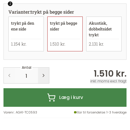
2
Varianter
:
trykt på begge sider
trykt på den
trykt på begge
Akustisk,
ene side
sider
dobbeltsidet
trykt
1.154 kr.
1.510 kr.
2.131 kr.
Antal
1.510 kr.
inkl. moms excl. fragt
Læg i kurv
Varenr.
:
AGA1-TC0593
Klar til forsendelse
: 1-3 hverdage