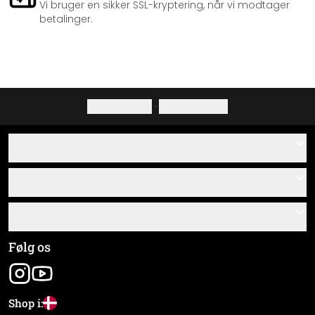
Vi bruger en sikker SSL-kryptering, når vi modtager
betalinger.
Privatlivspolitik
·
Fortrydelsesret
Hjælp
Kontakt
Service
Om os
Gavekort
Information
Spørgsmål & svar
Monteringsvejledninger
Almindelige forretningsbetingelser
Følg os
Materialeoversigt
Virksomhedsoplysninger
Pakkesporing
Forsendelse og betaling
Shop i: