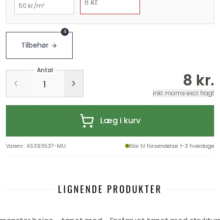
8 kr.
50 kr./m²
4
Tilbehør
Antal
8 kr.
inkl. moms excl. fragt
Læg i kurv
Varenr.
:
AS393537-MU
Klar til forsendelse
: 1-3 hverdage
LIGNENDE PRODUKTER
-21%