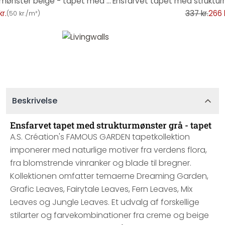
ensfarvet tapet med strukturmønster beige - tapet med stoflook
r.
337 kr.
266 k
(
50 kr./m²
)
Beskrivelse
Ensfarvet tapet med strukturmønster grå - tapet
A.S. Création's FAMOUS GARDEN tapetkollektion
imponerer med naturlige motiver fra verdens flora,
fra blomstrende vinranker og blade til bregner.
Kollektionen omfatter temaerne Dreaming Garden,
Grafic Leaves, Fairytale Leaves, Fern Leaves, Mix
Leaves og Jungle Leaves. Et udvalg af forskellige
stilarter og farvekombinationer fra creme og beige