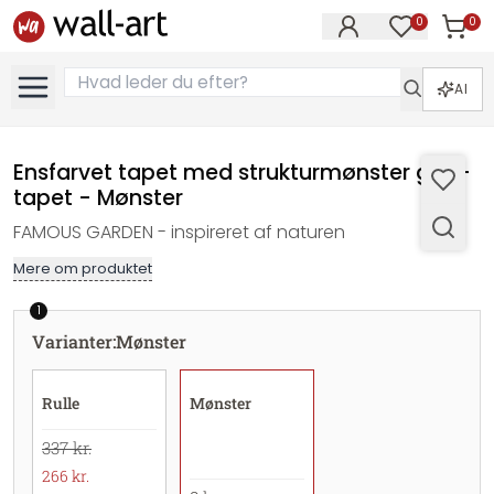
0
0
Varer i
Varer på øn
AI
Ensfarvet tapet med strukturmønster grå -
tapet - Mønster
FAMOUS GARDEN - inspireret af naturen
Mere om produktet
1
Varianter
:
Mønster
Rulle
Mønster
337 kr.
266 kr.