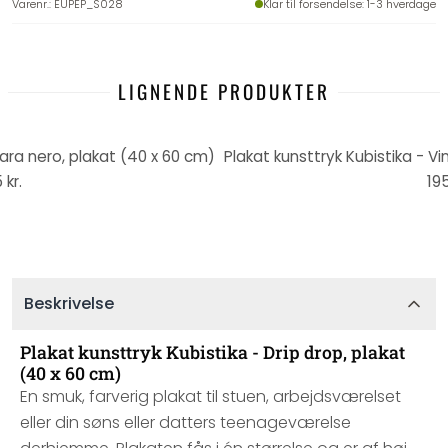
Varenr.
:
EUPEP_S028
Klar til forsendelse
: 1-3 hverdage
LIGNENDE PRODUKTER
Nara nero, plakat (40 x 60 cm)
 kr.
195
Beskrivelse
Plakat kunsttryk Kubistika - Drip drop, plakat
(40 x 60 cm)
En smuk, farverig plakat til stuen, arbejdsværelset
eller din søns eller datters teenageværelse