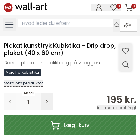
0
0
Varer i
Varer på øn
AI
Plakat kunsttryk Kubistika - Drip drop,
plakat (40 x 60 cm)
Denne plakat er et blikfang på væggen
Mere fra
Kubistika
Mere om produktet
Antal
195 kr.
inkl. moms excl. fragt
Læg i kurv