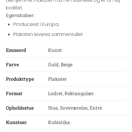
derhjemme. Plakaten fås i én størrelse og er af høj
kvalitet.
Egenskaber:
Produceret i Europa
Plakaten leveres sammenrullet
Emneord
Kunst
Farve
Guld, Beige
Produkttype
Plakater
Format
Lodret, Rektangulær
Opholdsstue
Stue, Soveværelse, Entré
Kunstner
Kubistika