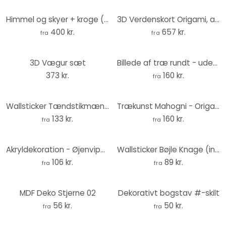
Himmel og skyer + kroge (incl. 5 kroge) wallsticker
3D Verdenskort Origami, akrylglas
400 kr.
657 kr.
fra
fra
3D Vægur sæt
Billede af træ rundt - uden tryk
373 kr.
160 kr.
fra
Wallsticker Tændstikmænd Knage (Inkl. 4 kroge)
Trækunst Mahogni - Origami - Vaskebjørn
133 kr.
160 kr.
fra
fra
Akryldekoration - Øjenvipper
Wallsticker Bøjle Knage (inkl. 3 kroge)
106 kr.
89 kr.
fra
fra
MDF Deko Stjerne 02
Dekorativt bogstav #-skilt
56 kr.
50 kr.
fra
fra