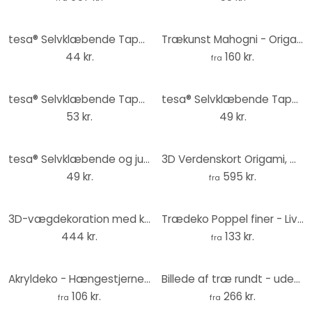
tesa® Selvklæbende Tapet & Gips, 2x1 kg
Trækunst Mahogni - Origami - Panda
44 kr.
160 kr.
fra
tesa® Selvklæbende Tapet & Gips, 2x2 kg
tesa® Selvklæbende Tapet & Gips, 1 kg
53 kr.
49 kr.
tesa® Selvklæbende og justérbar Tapet & Gips, 2x1kg
3D Verdenskort Origami, mahognitræ
49 kr.
595 kr.
fra
3D-vægdekoration med kyssende mund - 40x23 cm
Trædeko Poppel finer - Livets blomst
444 kr.
133 kr.
fra
Akryldeko - Hængestjerne 01
Billede af træ rundt - uden tryk (sæt med 3)
106 kr.
266 kr.
fra
fra