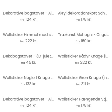
Dekorative bogstaver - Alu-dibond kobber - @ – print på aluminium (Alu-Dibond)
Akryl dekorationskort Schweiz
124 kr.
178 kr.
fra
fra
Wallsticker Himmel med skyer Knage (inkl. 5 kroge)
Trækunst Mahogni - Origami - Abe
222 kr.
160 kr.
fra
fra
Dekobogstaver - 3D-juletræ 02
Wallsticker Rådyr Knage (inkl. 3 kroge)
45 kr.
222 kr.
fra
fra
Wallsticker Nøgle 1 Knage (Inkl. 3 kroge)
Wallsticker Gren Knage (Inkl. 3 kroge)
133 kr.
311 kr.
fra
fra
Dekorative bogstaver - Alu-dibond kobber - # – print på aluminium (Alu-Dibond)
Wallsticker Hængende Stjerner Knage (inkl. 4 kroge)
124 kr.
178 kr.
fra
fra