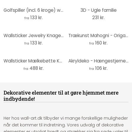
Golfspiller (incl. 6 kroge) wallsticker
3D - Ugle familie
133 kr.
231 kr.
fra
Wallsticker Jewelry Knage (inkl. 3 kroge)
Trækunst Mahogni - Origami - Papegøje
133 kr.
160 kr.
fra
fra
Wallsticker Mælkebøtte Knage (inkl. 3 kroge)
Akryldeko - Hængestjerne 03
488 kr.
106 kr.
fra
fra
Dekorative elementer til at gøre hjemmet mere
indbydende!
Her hos wall-art.dk tilbyder vi mange forskellige muligheder
når det kommer til indretning. Vores udvalg af dekorative
elementer er utroligt bredt og strækker sig fra søde ugler til