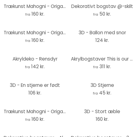
Trækunst Mahogni - Origami - Ugle
Dekorativt bogstav @-skilt
160 kr.
50 kr.
fra
fra
Trækunst Mahogni - Origami - Tyr
3D - Ballon med snor
160 kr.
124 kr.
fra
Akryldeko - Rensdyr
Akrylbogstaver This is our happy place
142 kr.
311 kr.
fra
fra
3D - En stjerne er født
3D Stjerne
106 kr.
45 kr.
fra
Trækunst Mahogni - Origami - Koala
3D - Stort æble
160 kr.
160 kr.
fra