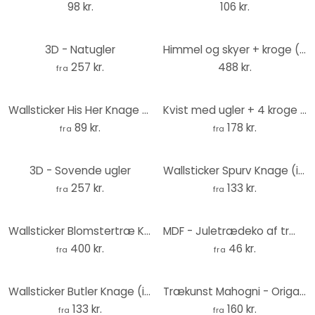
98 kr.
106 kr.
3D - Natugler
Himmel og skyer + kroge (incl. 5 kroge) wallsticker
257 kr.
488 kr.
fra
Wallsticker His Her Knage (inkl. 3 kroge)
Kvist med ugler + 4 kroge wallsticker
89 kr.
178 kr.
fra
fra
3D - Sovende ugler
Wallsticker Spurv Knage (inkl.3 kroge)
257 kr.
133 kr.
fra
fra
Wallsticker Blomstertræ Knage (inkl. 3 kroge)
MDF - Juletrædeko af træ 02
400 kr.
46 kr.
fra
fra
Wallsticker Butler Knage (inkl. 3 kroge)
Trækunst Mahogni - Origami - Gepard
133 kr.
160 kr.
fra
fra