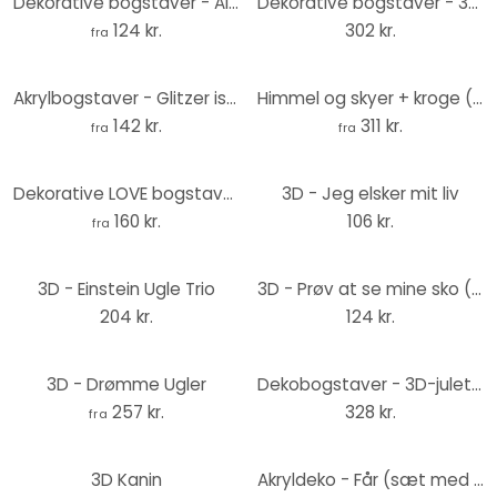
Dekorative bogstaver - Alu-dibond sølv - @ – print på aluminium (Alu-Dibond)
Dekorative bogstaver - 3D Stjerner (sæt med 4)
124 kr.
302 kr.
fra
Akrylbogstaver - Glitzer ist meine Lieblingsfarbe
Himmel og skyer + kroge (incl. 5 kroge) wallsticker
142 kr.
311 kr.
fra
fra
Dekorative LOVE bogstaver i akrylglas
3D - Jeg elsker mit liv
160 kr.
106 kr.
fra
3D - Einstein Ugle Trio
3D - Prøv at se mine sko (engelsk)
204 kr.
124 kr.
3D - Drømme Ugler
Dekobogstaver - 3D-juletræ sæt (4-dele)
257 kr.
328 kr.
fra
3D Kanin
Akryldeko - Får (sæt med 4)