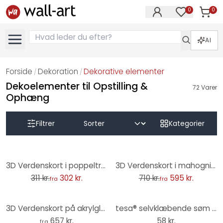
0
0
Varer i
Varer på øn
AI
Forside
Dekoration
Dekorative elementer
/
/
Dekoelementer til Opstilling &
72
Varer
Ophæng
Filtrer
Kategorier
-3%
-16%
3D Verdenskort i poppeltræ
3D Verdenskort i mahognitræ
311 kr.
302 kr.
710 kr.
595 kr.
fra
fra
3D Verdenskort på akrylglas
tesa® selvklæbende søm justerbar, Tapet & Gips 2x2kg
657 kr.
58 kr.
fra