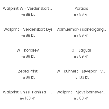
Wallprint W - Verdenskort Aquarel
Paradis
88 kr.
89 kr.
fra
fra
Wallprint - Verdenskort Dyr
Valmuemark i solnedgangen - vægprint
88 kr.
89 kr.
fra
fra
W - Koralrev
G - Jaguar
89 kr.
89 kr.
fra
fra
Zebra Print
W - Kuhnert - Løvepar - vægprint
89 kr.
133 kr.
fra
fra
Wallprint Ghizzi-Panizza - Begegnungen in der Savanne
Wallprint - Sjovt børneverdenskort
133 kr.
88 kr.
fra
fra