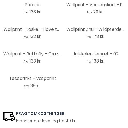
Paradis
Wallprint - Verdenskort - En Svunden Tid
133 kr.
70 kr.
fra
fra
Wallprint - Loske - I love the 60s
Wallprint Zhu - Wildpferde in den Bergen - Panorama
132 kr.
178 kr.
fra
fra
Wallprint - Buttafly - Crazy Calf
Julekalendersæt - 02
133 kr.
133 kr.
fra
fra
Tøsedrinks - vægprint
89 kr.
fra
FRAGTOMKOSTNINGER
Indenlandsk levering fra 49 kr..