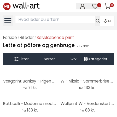
0
0
Varer i
Varer på øn
AI
Forside
Billeder
Selvklæbende print
/
/
Lette at påføre og genbruge
21
Varer
Filtrer
Kategorier
Vægprint Banksy - Pigen med den røde ballon
W - Niksic - Sommerbrise - vægprint
71 kr.
133 kr.
fra
fra
Botticelli - Madonna med liljer og 8 engle - vægprint
Wallprint W - Verdenskort Vandfarver
133 kr.
88 kr.
fra
fra