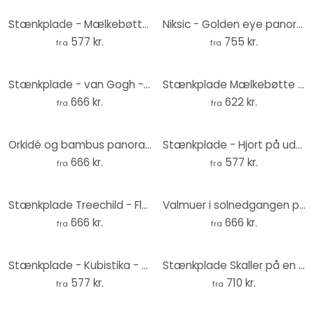
Stænkplade - Mælkebøttepoesi
Niksic - Golden eye panorama - stænkplade
577 kr.
755 kr.
fra
fra
Stænkplade - van Gogh - Mandelblomst blå - Panorama
Stænkplade Mælkebøtte i morgendug - Treechild
666 kr.
622 kr.
fra
fra
Orkidé og bambus panorama - stænkplade
Stænkplade - Hjort på udkig
666 kr.
577 kr.
fra
fra
Stænkplade Treechild - Flower Dreams
Valmuer i solnedgangen panorama - Stænkplade
666 kr.
666 kr.
fra
fra
Stænkplade - Kubistika - Shimmer in the dark
Stænkplade Skaller på en solrig strand - Treechild - Panorama
577 kr.
710 kr.
fra
fra