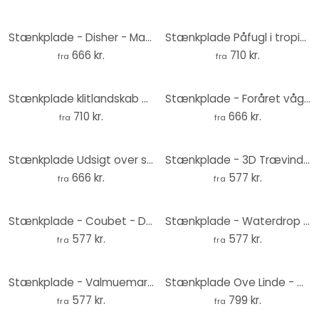
Stænkplade - Disher - Marguerit
Stænkplade Påfugl i tropisk have på mosaik - Bloomery Decor - Panorama
666 kr.
710 kr.
fra
fra
Stænkplade klitlandskab ved Vesterhavet - Annie - Panorama
Stænkplade - Foråret vågner - Panorama
710 kr.
666 kr.
fra
fra
Stænkplade Udsigt over søen - Keller
Stænkplade - 3D Trævindue - Highland cow 01
666 kr.
577 kr.
fra
fra
Stænkplade - Coubet - Det rolige hav
Stænkplade - Waterdrop of life
577 kr.
577 kr.
fra
fra
Stænkplade - Valmuemark i solnedgangen
Stænkplade Ove Linde - Morgentåge Panorama
577 kr.
799 kr.
fra
fra