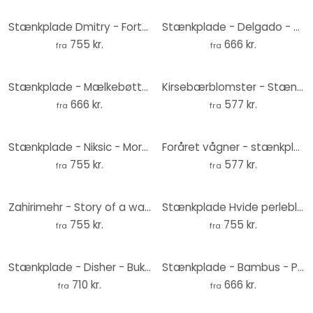
Stænkplade Dmitry - Fortælling om en vanddråbe
Stænkplade - Delgado - Mælkebøttevariation
755 kr.
666 kr.
fra
fra
Stænkplade - Mælkebøtte - Panorama
Kirsebærblomster - Stænkplade
666 kr.
577 kr.
fra
fra
Stænkplade - Niksic - Morgenlys - Panorama
Foråret vågner - stænkplade
755 kr.
577 kr.
fra
fra
Zahirimehr - Story of a waterdrop
Stænkplade Hvide perleblomster - Grande
755 kr.
755 kr.
fra
fra
Stænkplade - Disher - Buketten
Stænkplade - Bambus - Panorama
710 kr.
666 kr.
fra
fra