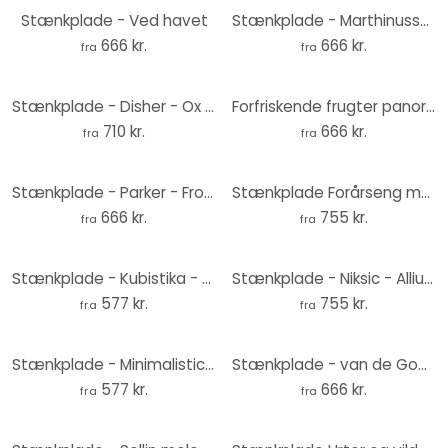
Stænkplade - Ved havet
Stænkplade - Marthinussen - Burning Water
666 kr.
666 kr.
fra
fra
Stænkplade - Disher - Ox eye Daisies
Forfriskende frugter panorama - Stænkplade
710 kr.
666 kr.
fra
fra
Stænkplade - Parker - Frozen flower
Stænkplade Forårseng med sommerfugle - UN Designs
666 kr.
755 kr.
fra
fra
Stænkplade - Kubistika - Gylden bregne
Stænkplade - Niksic - Allium Purpur - Panorama
577 kr.
755 kr.
fra
fra
Stænkplade - Minimalistic Poppies
Stænkplade - van de Goor - Efterår
577 kr.
666 kr.
fra
fra