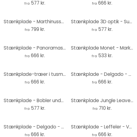
577 kr.
666 kr.
fra
fra
Stænkplade - Marthinussen - Burning Water - Panorama
Stænkplade 3D optik - Sunny Forest
799 kr.
577 kr.
fra
fra
Stænkplade - Panoramasø - sort/hvid
Stænkplade Monet - Marker om foråret
666 kr.
533 kr.
fra
fra
Stænkplade-træer i tusmørketågen - Hobday
Stænkplade - Delgado - Mælkebøtte
666 kr.
666 kr.
fra
fra
Stænkplade - Bobler under vand
Stænkplade Jungle Leaves Green Watercolour - Blomsterdekoration - Panorama
577 kr.
710 kr.
fra
fra
Stænkplade - Delgado - Mælkebøtte
Stænkplade - Leffeler - Valmuer
666 kr.
666 kr.
fra
fra