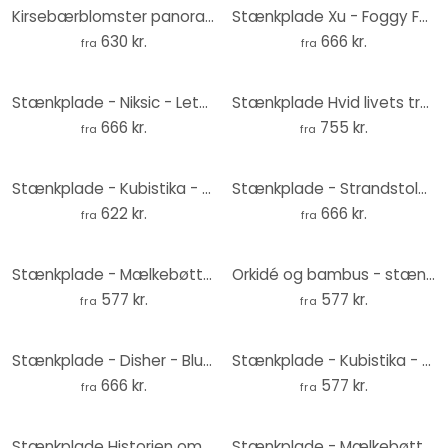
Kirsebærblomster panorama - Stænkplade
Stænkplade Xu - Foggy Forest
630 kr.
666 kr.
fra
fra
Stænkplade - Niksic - Lethed
Stænkplade Hvid livets træ abstrakt - Grande - Panorama
666 kr.
755 kr.
fra
fra
Stænkplade - Kubistika - Gylden gren
Stænkplade - Strandstole ved Østersøen
622 kr.
666 kr.
fra
fra
Stænkplade - Mælkebøtter
Orkidé og bambus - stænkplade
577 kr.
577 kr.
fra
fra
Stænkplade - Disher - Blue Frozen
Stænkplade - Kubistika - Gyldne blade
666 kr.
577 kr.
fra
fra
Stænkplade Historien om en vanddråbe | Ren skønhed af en fjer - Dmitry
Stænkplade - Mælkebøttefrø