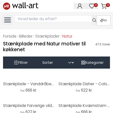
0
0
Varer i
Varer på øn
AI
Forside
Billeder
Stænkplader
Natur
/
/
/
Stænkplade med Natur motiver til
473
Varer
køkkenet
Filtrer
Kategorier
Stænkplade - Vanddråbe - Panorama
Stænkplade Disher - Colourful Poppies
666 kr.
622 kr.
fra
fra
Stænkplade Farverige vilde blomster - UN Designs
Stænkplade Kværnstrøm - Dew-covered sunrise
622 kr.
666 kr.
fra
fra