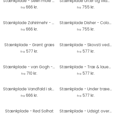
Stænkplade - Sellin mole - AluDibond
Stænkplade Urter og vilde blomster - UN Designs
666 kr.
755 kr.
fra
fra
Stænkplade Zahirimehr - Fortælling om en vanddråbe
Stænkplade Disher - Colourful Poppies
666 kr.
755 kr.
fra
fra
Stænkplade - Grønt græs
Stænkplade - Skovsti ved floden
577 kr.
577 kr.
fra
fra
Stænkplade - van Gogh - Mandelblomst okker - panorama
Stænkplade - Træ & lauerbærkrans + ønsketekst
710 kr.
577 kr.
fra
fra
Stænkplade Vandfald i skoven
Stænkplade - Under træerne
666 kr.
577 kr.
fra
fra
Stænkplade - Rød Solhat
Stænkplade - Udsigt over sø - Panorama