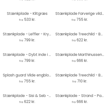
Stænkplade - Klitgræs
Stænkplade Farverige vilde blomster - UN Designs
533 kr.
755 kr.
fra
fra
Stænkplade - Leffler - Krydderier - Panorama
Stænkplade Treechild - Bouquet of Dried Flowers
799 kr.
622 kr.
fra
fra
Stænkplade - Dybt inde i skoven
Stænkplade Marthinussen - Northern Light
799 kr.
666 kr.
fra
fra
Splash guard Vilde engblomster i sollyset - Talen - Panorama
Stænkplade Treechild - Bouquet of Dried Flowers
755 kr.
710 kr.
fra
fra
Stænkplade - Sisi & Seb - Pampas
Stænkplade - Strand - Panorama
622 kr.
666 kr.
fra
fra