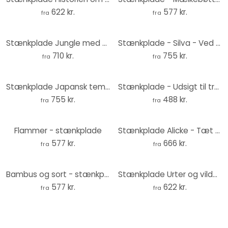
622 kr.
577 kr.
fra
fra
Stænkplade Jungle med papegøjer pink - Bloomery Decor - Panorama
Stænkplade - Silva - Ved stranden - Panorama
710 kr.
755 kr.
fra
fra
Stænkplade Japansk tempel ved solopgang - Roze - Panorama
Stænkplade - Udsigt til trætoppe
755 kr.
488 kr.
fra
fra
Flammer - stænkplade
Stænkplade Alicke - Tæt på mor - Elefanter
577 kr.
666 kr.
fra
fra
Bambus og sort - stænkplade
Stænkplade Urter og vilde blomster - UN Designs
577 kr.
622 kr.
fra
fra