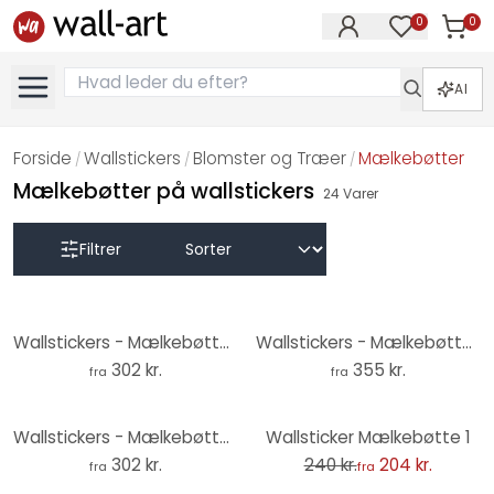
0
0
Varer i
Varer på øn
AI
Forside
Wallstickers
Blomster og Træer
Mælkebøtter
/
/
/
Mælkebøtter på wallstickers
24
Varer
Filtrer
Wallstickers - Mælkebøtte - Make a wish and blow
Wallstickers - Mælkebøtte med sommerfugle
302 kr.
355 kr.
fra
fra
-15%
Wallstickers - Mælkebøtte - Sometimes we have to let things go
Wallsticker Mælkebøtte 1
302 kr.
240 kr.
204 kr.
fra
fra