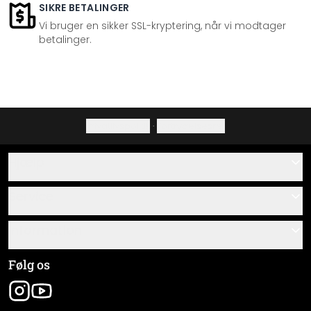
SIKRE BETALINGER
Vi bruger en sikker SSL-kryptering, når vi modtager
betalinger.
Privatlivspolitik
·
Fortrydelsesret
Hjælp
Kontakt
Service
Om os
Gavekort
Information
Spørgsmål & svar
Monteringsvejledninger
Almindelige forretningsbetingelser
Følg os
Materialeoversigt
Virksomhedsoplysninger
Pakkesporing
Forsendelse og betaling