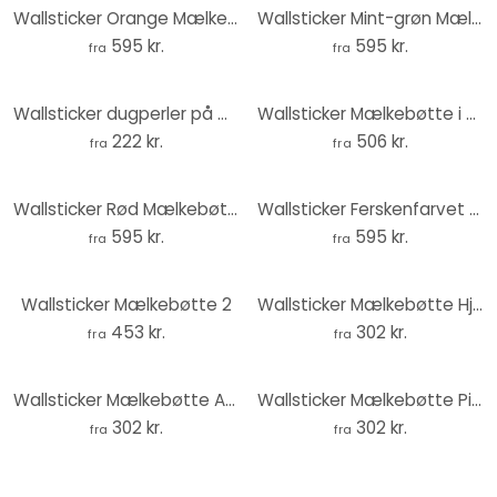
Wallsticker Orange Mælkebøtte
Wallsticker Mint-grøn Mælkebøtte
595 kr.
595 kr.
fra
fra
Wallsticker dugperler på mælkebøtter - Treechild - Rund
Wallsticker Mælkebøtte i Modvind
222 kr.
506 kr.
fra
fra
Wallsticker Rød Mælkebøtte
Wallsticker Ferskenfarvet Mælkebøtte
595 kr.
595 kr.
fra
fra
Wallsticker Mælkebøtte 2
Wallsticker Mælkebøtte Hjerter
453 kr.
302 kr.
fra
fra
Wallsticker Mælkebøtte Abstrakt
Wallsticker Mælkebøtte Pink Hjerter
302 kr.
302 kr.
fra
fra