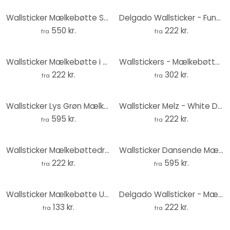
Wallsticker Mælkebøtte Sæt
Delgado Wallsticker - Funklende mælkebøtter - Rund
550 kr.
222 kr.
fra
fra
Wallsticker Mælkebøtte i morgendug - Treechild
Wallstickers - Mælkebøtte - par
222 kr.
302 kr.
fra
fra
Wallsticker Lys Grøn Mælkebøtte
Wallsticker Melz - White Dandelions
595 kr.
222 kr.
fra
fra
Wallsticker Mælkebøttedrøm om foråret - Paksoylu
Wallsticker Dansende Mælkebøtte
222 kr.
595 kr.
fra
fra
Wallsticker Mælkebøtte Udvidet Sæt
Delgado Wallsticker - Mælkebøtte - Rund
133 kr.
222 kr.
fra
fra