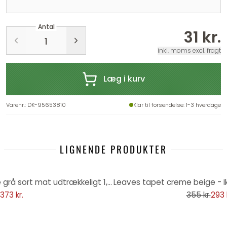
Antal
31 kr.
inkl. moms excl. fragt
Læg i kurv
Varenr.
:
DK-95653810
Klar til forsendelse
: 1-3 hverdage
LIGNENDE PRODUKTER
-17%
Ikke-vævet tapet jungleblade grå sort mat udtrækkeligt 1,59 x 2,80 m ikke-vævet tapet
373 kr.
355 kr.
293 