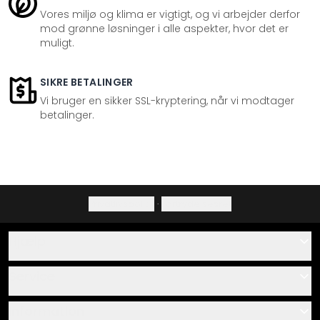
Vores miljø og klima er vigtigt, og vi arbejder derfor
mod grønne løsninger i alle aspekter, hvor det er
muligt.
SIKRE BETALINGER
Vi bruger en sikker SSL-kryptering, når vi modtager
betalinger.
Privatlivspolitik
·
Fortrydelsesret
Hjælp
Kontakt
Service
Om os
Gavekort
Information