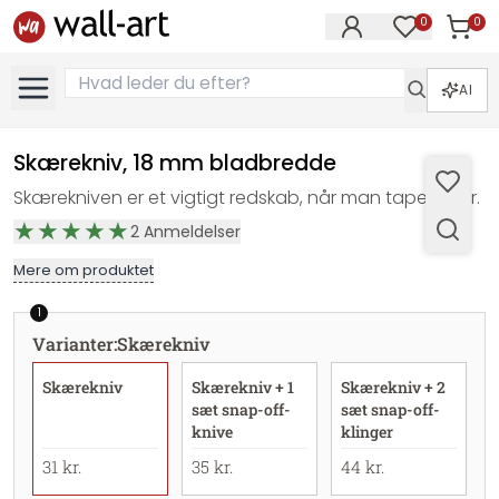
0
0
Varer i
Varer på øn
AI
Skærekniv, 18 mm bladbredde
Skærekniven er et vigtigt redskab, når man tapetserer.
2
Anmeldelser
Mere om produktet
1
Varianter
:
Skærekniv
Skærekniv
Skærekniv + 1
Skærekniv + 2
sæt snap-off-
sæt snap-off-
knive
klinger
31 kr.
35 kr.
44 kr.