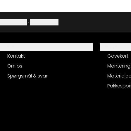
Privatlivspolitik
·
Fortrydelsesret
Hjælp
Service
Kontakt
Gavekort
Om os
Montering
Spørgsmål & svar
Materialeo
Pakkespor