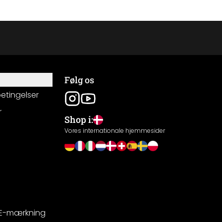
Følg os
betingelser
r
Shop i:
g
Vores internationale hjemmesider
CE-mærkning