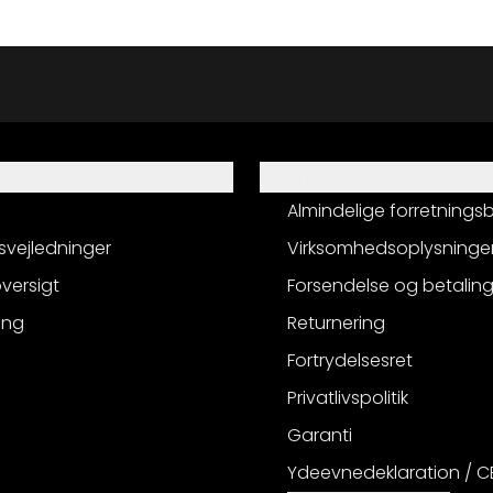
Information
Almindelige forretnings
svejledninger
Virksomhedsoplysninge
versigt
Forsendelse og betalin
ing
Returnering
Fortrydelsesret
Privatlivspolitik
Garanti
Ydeevnedeklaration / 