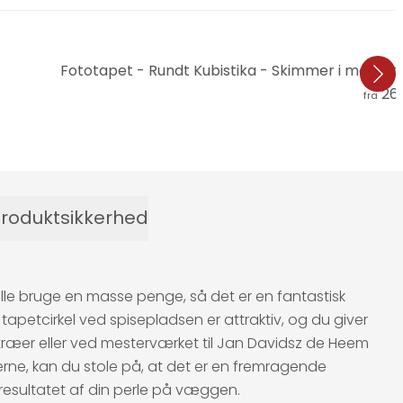
Fototapet - Rundt Kubistika - Skimmer i mørke
266
fra
roduktsikkerhed
skulle bruge en masse penge, så det er en fantastisk
tapetcirkel ved spisepladsen er attraktiv, og du giver
træer eller ved mesterværket til Jan Davidsz de Heem
klerne, kan du stole på, at det er en fremragende
e resultatet af din perle på væggen.