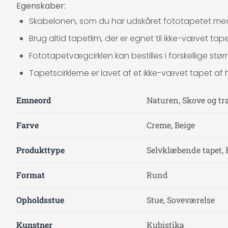
Egenskaber:
Skabelonen, som du har udskåret fototapetet med, 
Brug altid tapetlim, der er egnet til ikke-vævet ta
Fototapetvægcirklen kan bestilles i forskellige størrelse
Tapetscirklerne er lavet af et ikke-vævet tapet af hø
Emneord
Naturen, Skove og tr
Farve
Creme, Beige
Produkttype
Selvklæbende tapet, F
Format
Rund
Opholdsstue
Stue, Soveværelse
Kunstner
Kubistika