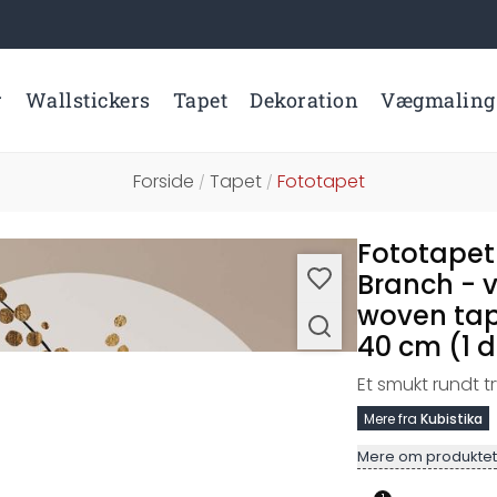
r
Wallstickers
Tapet
Dekoration
Vægmaling
Forside
Tapet
Fototapet
/
/
Fototapet
Branch - 
woven tap
40 cm (1 d
Et smukt rundt t
Mere fra
Kubistika
Mere om produktet