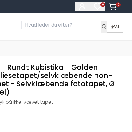
0
Varer i ku
0
Varer på ønske
AI
 - Rundt Kubistika - Golden
vliesetapet/selvklæbende non-
et - Selvklæbende fototapet, Ø
el)
ryk på ikke-vævet tapet