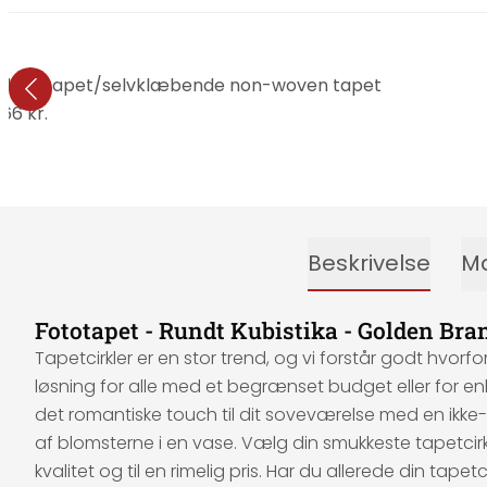
 - vliesetapet/selvklæbende non-woven tapet
66 kr.
Beskrivelse
Ma
Fototapet - Rundt Kubistika - Golden Bra
Tapetcirkler er en stor trend, og vi forstår godt hvorfo
løsning for alle med et begrænset budget eller for en
det romantiske touch til dit soveværelse med en ikke
af blomsterne i en vase. Vælg din smukkeste tapetcirkel
kvalitet og til en rimelig pris. Har du allerede din ta