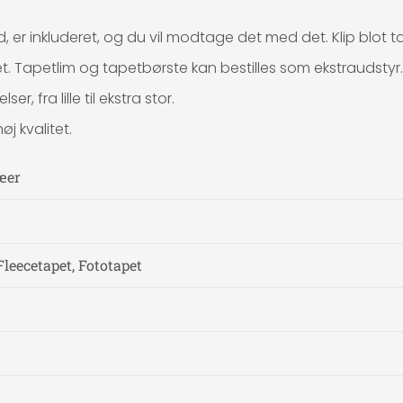
er inkluderet, og du vil modtage det med det. Klip blot t
pet. Tapetlim og tapetbørste kan bestilles som ekstraudstyr.
r, fra lille til ekstra stor.
j kvalitet.
æer
leecetapet, Fototapet