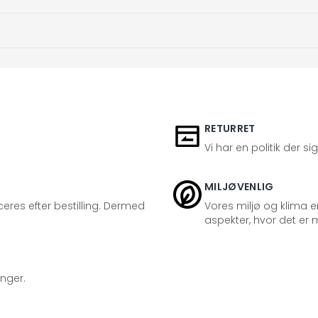
RETURRET
Vi har en politik der s
MILJØVENLIG
eres efter bestilling. Dermed
Vores miljø og klima er
aspekter, hvor det er m
inger.