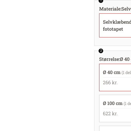
1
Materiale
:
Selv
Selvklæben
fototapet
2
Størrelse
:
Ø 40 
Ø 40 cm
(1 del
266 kr.
Ø 100 cm
(1 d
622 kr.