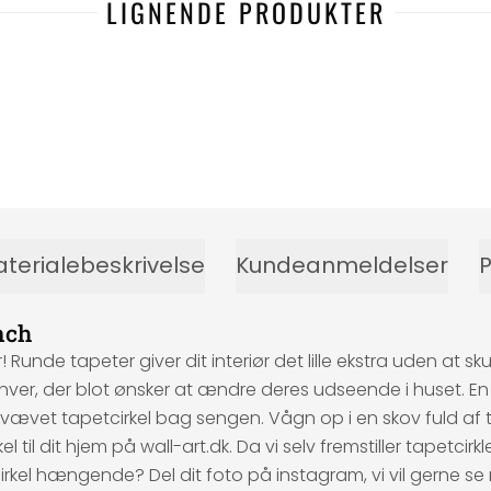
LIGNENDE PRODUKTER
terialebeskrivelse
Kundeanmeldelser
P
nch
r! Runde tapeter giver dit interiør det lille ekstra uden at 
hver, der blot ønsker at ændre deres udseende i huset. En 
-vævet tapetcirkel bag sengen. Vågn op i en skov fuld af 
 til dit hjem på wall-art.dk. Da vi selv fremstiller tapetcir
petcirkel hængende? Del dit foto på instagram, vi vil gerne s