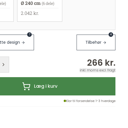
Ø 240 cm
ele)
(6 dele)
2.042 kr.
7
4
te design
Tilbehør
266 kr.
inkl. moms excl. fragt
Læg i kurv
Klar til forsendelse
: 1-3 hverdage