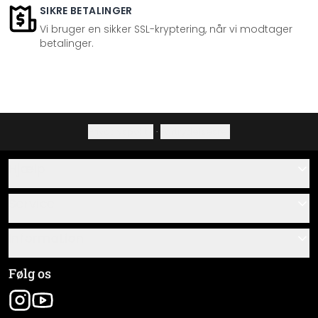
SIKRE BETALINGER
Vi bruger en sikker SSL-kryptering, når vi modtager
betalinger.
Privatlivspolitik
·
Fortrydelsesret
Hjælp
Kontakt
Service
Om os
Gavekort
Information
Spørgsmål & svar
Monteringsvejledninger
Almindelige forretningsbetingelser
Følg os
Materialeoversigt
Virksomhedsoplysninger
Pakkesporing