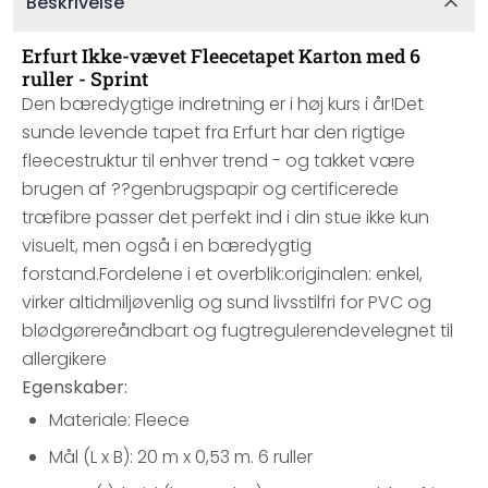
Beskrivelse
Erfurt Ikke-vævet Fleecetapet Karton med 6
ruller - Sprint
Den bæredygtige indretning er i høj kurs i år!Det
sunde levende tapet fra Erfurt har den rigtige
fleecestruktur til enhver trend - og takket være
brugen af ??genbrugspapir og certificerede
træfibre passer det perfekt ind i din stue ikke kun
visuelt, men også i en bæredygtig
forstand.Fordelene i et overblik:originalen: enkel,
virker altidmiljøvenlig og sund livsstilfri for PVC og
blødgørereåndbart og fugtregulerendevelegnet til
allergikere
Egenskaber:
Materiale: Fleece
Mål (L x B): 20 m x 0,53 m. 6 ruller