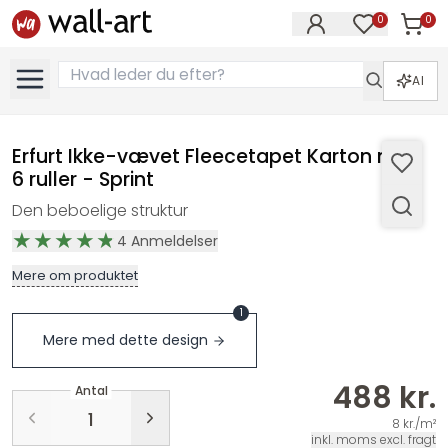
0
0
Varer i
Varer på øn
AI
Erfurt Ikke-vævet Fleecetapet Karton med
6 ruller - Sprint
Den beboelige struktur
4
Anmeldelser
Mere om produktet
1
Mere med dette design
488 kr.
Antal
8 kr./m²
inkl. moms excl. fragt