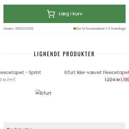
Læg i kurv
Varenr.
:
ER1000305
Klar til forsendelse
: 1-3 hverdage
LIGNENDE PRODUKTER
-2%
leecetapet - Sprint
1.224 kr.
1.199
10 kr./m²
)