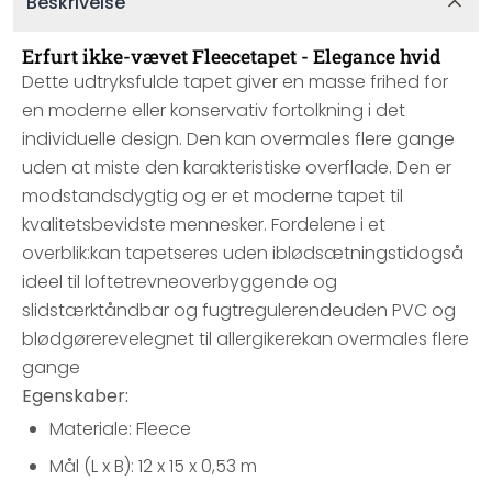
Beskrivelse
Erfurt ikke-vævet Fleecetapet - Elegance hvid
Dette udtryksfulde tapet giver en masse frihed for
en moderne eller konservativ fortolkning i det
individuelle design. Den kan overmales flere gange
uden at miste den karakteristiske overflade. Den er
modstandsdygtig og er et moderne tapet til
kvalitetsbevidste mennesker. Fordelene i et
overblik:kan tapetseres uden iblødsætningstidogså
ideel til loftetrevneoverbyggende og
slidstærktåndbar og fugtregulerendeuden PVC og
blødgørerevelegnet til allergikerekan overmales flere
gange
Egenskaber:
Materiale: Fleece
Mål (L x B): 12 x 15 x 0,53 m