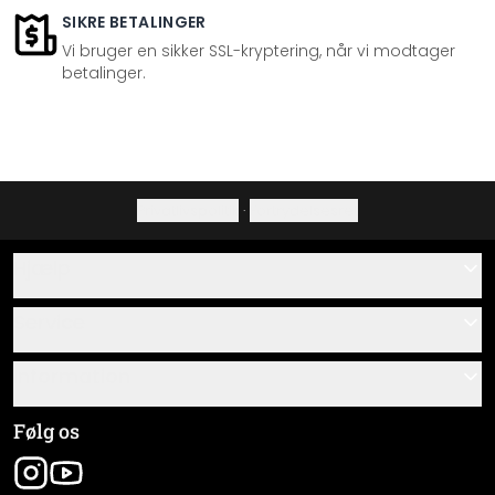
SIKRE BETALINGER
Vi bruger en sikker SSL-kryptering, når vi modtager
betalinger.
Privatlivspolitik
·
Fortrydelsesret
Hjælp
Kontakt
Service
Om os
Gavekort
Information
Spørgsmål & svar
Monteringsvejledninger
Almindelige forretningsbetingelser
Følg os
Materialeoversigt
Virksomhedsoplysninger
Pakkesporing