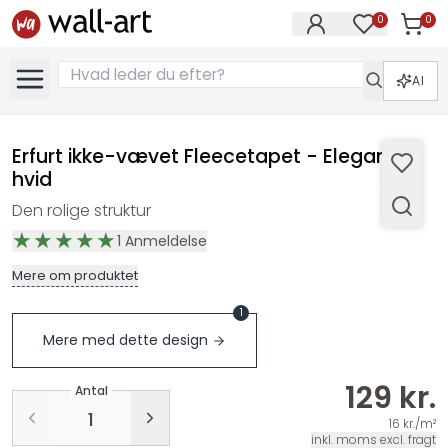
0
0
Varer i
Varer på øn
AI
Erfurt ikke-vævet Fleecetapet - Elegance
hvid
Den rolige struktur
1
Anmeldelse
Mere om produktet
1
Mere med dette design
129 kr.
Antal
16 kr./m²
inkl. moms excl. fragt